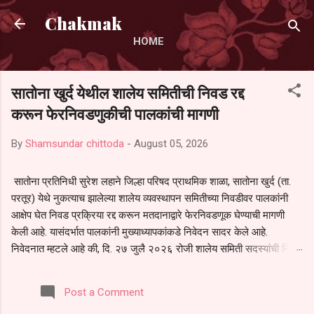
Skip to main content
Chakmak
HOME
सातोना खुर्द येथील शालेय समितीची निवड रद्द
करून फेरनिवडणुकीची पालकांची मागणी
By
Shamsundar chittoda
-
August 05, 2026
सातोना प्रतिनिधी सुरेश लहाने जिल्हा परिषद प्राथमिक शाळा, सातोना खुर्द (ता.
परतूर) येथे नुकत्याच झालेल्या शालेय व्यवस्थापन समितीच्या निवडीवर पालकांनी
आक्षेप घेत निवड प्रक्रिया रद्द करून मतदानाद्वारे फेरनिवडणूक घेण्याची मागणी
केली आहे. यासंदर्भात पालकांनी मुख्याध्यापकांकडे निवेदन सादर केले आहे.
निवेदनात म्हटले आहे की, दि. २७ जुलै २०२६ रोजी शालेय समिती सदस्यांची निवड
करण्यात आली. मात्र, बैठकीची वेळ व निवड प्रक्रियेची पुरेशी माहिती अनेक
पालकांना देण्यात आली नसल्याने मोठ्या संख्येने पालक बैठकीस उपस्थित राहू शकले
Post a Comment
नाहीत. तसेच सर्व पालकांना विश्वासात न घेता निवड प्रक्रिया पूर्ण करण्यात