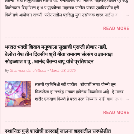
तळणी : मंठा तालुक्यातील तळणी येथे गणेशोत्सवाच्या निमित्य महाराष्ट्रातील प्रसिद्ध
किर्तनकार विदर्भरत्न ह भ प पूरूषोत्तम महाराज पाटील यांच्या एकदिवसीय हरी
किर्तनाचे आयोजन तळणी परीसरातील प्रसिद्ध युवा उद्योजक शरद पाटील व
भगवान देशमुख याच्या वतीने या किर्तनाचे आयोजन करण्यात आले होते जगदगुरु
READ MORE
तुकाराम महाराज यांच्या *आपुला तो एक देव करुनी घ्यावा* *तेणे विन जिवा सुख
नोहे* *येरती माईक दुःखाची जनीती* *नाही आदी अंती अवसान* या अभंगावर
सुंदर निरूपण केले सध्य स्थितीचा काळ हा मानव जातीच्या परीक्षेचा काळ आहे
भगवत भक्ती शिवाय मनुष्याला सुखाची प्राप्ती होणार नाही,
धर्ममंडपात बसलेली लोक ही खरच भाग्यवान आहेत कोरोना सारख्या महामारीत आपंण
बेलोरा येथ तीन दिवसीय श्री गीता रामायण संत्संग व ज्ञानयज्ञ
जिवंत आहोत या महामारीतून जर आपल्याला वाचायचे असेल तर धार्मीक विचाराचा
सोहळ्यात प पू . आनंद चैतन्य बापू यांचे प्रतिपादन
आधार आपल्याला घ्यावाच लागेल महामारीच्या काळात वारकरी सप्रदायच खूप मोठा
By
Shamsundar chittoda
-
March 28, 2025
आधार आहे सध्य स्थितीत मानव जातीची मानसीक अवस्था सक्षम असणे गरजेचे आहे
कोरोना ने मानवी जीवनातील गरजा कीती कमी आहेत यांची जाणीव आपल्या
तळणी प्रतिनिधी रवी पाटील चौयार्शी लाख यौन्नी तून
सगळ्याना करून दीली आहे मनुष्याच्या आयुष्यातील नामसाधना ही त्याच्यासाठी खूप
मिळालेला हा नरदेह भंगवत कृपेनेच मिळालेला आहे . हे मानव
मोठा आधार असते परतू आज काल तीच साधना करण्याचा आळस आ...
शरीर एकदाच मिळते हे परत परत मिळणार नाही याचा उपयोग
आपण भगवंत भक्ती साठी च केला पाहिजे पाप आणि पुण्याचा
READ MORE
संचय सारखे असतील तेव्हाच मनुष्य जन्म मिळतो . . परतू
पुण्याचा संचय जर जास्त असेल तर तुम्हाला स्वर्गातील देवत्व
प्राप्त झाल्याशिवाय राहणार नाही . मानव शरीर हे हिर्यापेक्षा
स्थानिक गुन्हे शाखेची कारवाई जालना शहरातील घरफोडीत