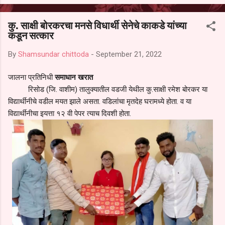
आल्याचा आरोपही करण्यात आला आहे. यामुळे संबंधित निवड अमान्य करून ती रद्द
करण्यात यावी आणि सर्व पालकांच्या उपस्थितीत मतदान पद्धतीने शालेय समितीची
कु. साक्षी बोरकरचा मनसे विधार्थी सेनेचे काकडे यांच्या
फेरनिवडणूक घेण्यात यावी, अशी मागणी पालकांनी केली आहे. या निवेदनाच्या प्रती
कडून सत्कार
जिल्हा शिक्षण अधिकारी (प्राथमिक), जालना तसेच तालुका शिक्षण अधिकारी,
परतूर यांनाही पाठविण्यात आल्या असून प्रशासन याबाबत काय निर्णय घेते, याकडे
By
Shamsundar chittoda
-
September 21, 2022
पालकांचे लक्ष लागले आहे. या न...
जालना प्रतिनिधी
समाधान खरात
रिसोड (जि. वाशीम) तालुक्यातील वडजी येथील कु.साक्षी रमेश बोरकर या
विद्यार्थीनीचे वडील मयत झाले असता. वडिलांचा मृतदेह घरामध्ये होता. व या
विद्यार्थीनीचा इयत्ता १२ वी पेपर त्याच दिवशी होता.