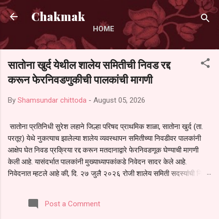
Skip to main content
Chakmak
HOME
सातोना खुर्द येथील शालेय समितीची निवड रद्द
करून फेरनिवडणुकीची पालकांची मागणी
By
Shamsundar chittoda
-
August 05, 2026
सातोना प्रतिनिधी सुरेश लहाने जिल्हा परिषद प्राथमिक शाळा, सातोना खुर्द (ता.
परतूर) येथे नुकत्याच झालेल्या शालेय व्यवस्थापन समितीच्या निवडीवर पालकांनी
आक्षेप घेत निवड प्रक्रिया रद्द करून मतदानाद्वारे फेरनिवडणूक घेण्याची मागणी
केली आहे. यासंदर्भात पालकांनी मुख्याध्यापकांकडे निवेदन सादर केले आहे.
निवेदनात म्हटले आहे की, दि. २७ जुलै २०२६ रोजी शालेय समिती सदस्यांची निवड
करण्यात आली. मात्र, बैठकीची वेळ व निवड प्रक्रियेची पुरेशी माहिती अनेक
पालकांना देण्यात आली नसल्याने मोठ्या संख्येने पालक बैठकीस उपस्थित राहू शकले
Post a Comment
नाहीत. तसेच सर्व पालकांना विश्वासात न घेता निवड प्रक्रिया पूर्ण करण्यात