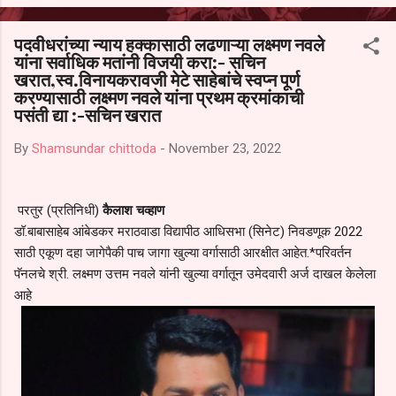
आल्याचा आरोपही करण्यात आला आहे. यामुळे संबंधित निवड अमान्य करून ती रद्द
करण्यात यावी आणि सर्व पालकांच्या उपस्थितीत मतदान पद्धतीने शालेय समितीची
पदवीधरांच्या न्याय हक्कासाठी लढणाऱ्या लक्ष्मण नवले
फेरनिवडणूक घेण्यात यावी, अशी मागणी पालकांनी केली आहे. या निवेदनाच्या प्रती
यांना सर्वाधिक मतांनी विजयी करा:- सचिन
जिल्हा शिक्षण अधिकारी (प्राथमिक), जालना तसेच तालुका शिक्षण अधिकारी,
खरात,स्व.विनायकरावजी मेटे साहेबांचे स्वप्न पूर्ण
परतूर यांनाही पाठविण्यात आल्या असून प्रशासन याबाबत काय निर्णय घेते, याकडे
करण्यासाठी लक्ष्मण नवले यांना प्रथम क्रमांकाची
पालकांचे लक्ष लागले आहे. या न...
पसंती द्या :-सचिन खरात
By
Shamsundar chittoda
-
November 23, 2022
परतुर (प्रतिनिधी)
कैलाश चव्हाण
डॉ‌.बाबासाहेब आंबेडकर मराठवाडा विद्यापीठ आधिसभा (सिनेट) निवडणूक 2022
साठी एकूण दहा जागेपैकी पाच जागा खुल्या वर्गासाठी आरक्षीत आहेत.*परिवर्तन
पॅनलचे श्री. लक्ष्मण उत्तम नवले यांनी खुल्या वर्गातून उमेदवारी अर्ज दाखल केलेला
आहे