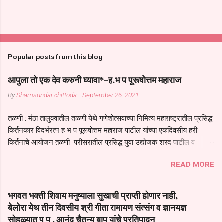
Popular posts from this blog
आपुला तो एक देव करुनी घ्यावा*-ह.भ प पूरूषोत्तम महाराज
By
Shamsundar chittoda
-
September 26, 2021
तळणी : मंठा तालुक्यातील तळणी येथे गणेशोत्सवाच्या निमित्य महाराष्ट्रातील प्रसिद्ध
किर्तनकार विदर्भरत्न ह भ प पूरूषोत्तम महाराज पाटील यांच्या एकदिवसीय हरी
किर्तनाचे आयोजन तळणी परीसरातील प्रसिद्ध युवा उद्योजक शरद पाटील व
भगवान देशमुख याच्या वतीने या किर्तनाचे आयोजन करण्यात आले होते जगदगुरु
READ MORE
तुकाराम महाराज यांच्या *आपुला तो एक देव करुनी घ्यावा* *तेणे विन जिवा सुख
नोहे* *येरती माईक दुःखाची जनीती* *नाही आदी अंती अवसान* या अभंगावर
सुंदर निरूपण केले सध्य स्थितीचा काळ हा मानव जातीच्या परीक्षेचा काळ आहे
भगवत भक्ती शिवाय मनुष्याला सुखाची प्राप्ती होणार नाही,
धर्ममंडपात बसलेली लोक ही खरच भाग्यवान आहेत कोरोना सारख्या महामारीत आपंण
बेलोरा येथ तीन दिवसीय श्री गीता रामायण संत्संग व ज्ञानयज्ञ
जिवंत आहोत या महामारीतून जर आपल्याला वाचायचे असेल तर धार्मीक विचाराचा
सोहळ्यात प पू . आनंद चैतन्य बापू यांचे प्रतिपादन