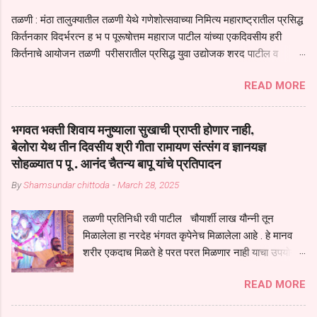
तळणी : मंठा तालुक्यातील तळणी येथे गणेशोत्सवाच्या निमित्य महाराष्ट्रातील प्रसिद्ध
किर्तनकार विदर्भरत्न ह भ प पूरूषोत्तम महाराज पाटील यांच्या एकदिवसीय हरी
किर्तनाचे आयोजन तळणी परीसरातील प्रसिद्ध युवा उद्योजक शरद पाटील व
भगवान देशमुख याच्या वतीने या किर्तनाचे आयोजन करण्यात आले होते जगदगुरु
READ MORE
तुकाराम महाराज यांच्या *आपुला तो एक देव करुनी घ्यावा* *तेणे विन जिवा सुख
नोहे* *येरती माईक दुःखाची जनीती* *नाही आदी अंती अवसान* या अभंगावर
सुंदर निरूपण केले सध्य स्थितीचा काळ हा मानव जातीच्या परीक्षेचा काळ आहे
भगवत भक्ती शिवाय मनुष्याला सुखाची प्राप्ती होणार नाही,
धर्ममंडपात बसलेली लोक ही खरच भाग्यवान आहेत कोरोना सारख्या महामारीत आपंण
बेलोरा येथ तीन दिवसीय श्री गीता रामायण संत्संग व ज्ञानयज्ञ
जिवंत आहोत या महामारीतून जर आपल्याला वाचायचे असेल तर धार्मीक विचाराचा
सोहळ्यात प पू . आनंद चैतन्य बापू यांचे प्रतिपादन
आधार आपल्याला घ्यावाच लागेल महामारीच्या काळात वारकरी सप्रदायच खूप मोठा
By
Shamsundar chittoda
-
March 28, 2025
आधार आहे सध्य स्थितीत मानव जातीची मानसीक अवस्था सक्षम असणे गरजेचे आहे
कोरोना ने मानवी जीवनातील गरजा कीती कमी आहेत यांची जाणीव आपल्या
तळणी प्रतिनिधी रवी पाटील चौयार्शी लाख यौन्नी तून
सगळ्याना करून दीली आहे मनुष्याच्या आयुष्यातील नामसाधना ही त्याच्यासाठी खूप
मिळालेला हा नरदेह भंगवत कृपेनेच मिळालेला आहे . हे मानव
मोठा आधार असते परतू आज काल तीच साधना करण्याचा आळस आ...
शरीर एकदाच मिळते हे परत परत मिळणार नाही याचा उपयोग
आपण भगवंत भक्ती साठी च केला पाहिजे पाप आणि पुण्याचा
READ MORE
संचय सारखे असतील तेव्हाच मनुष्य जन्म मिळतो . . परतू
पुण्याचा संचय जर जास्त असेल तर तुम्हाला स्वर्गातील देवत्व