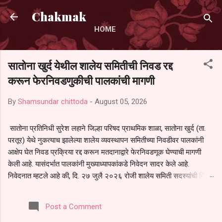
Skip to main content
Chakmak
HOME
सातोना खुर्द येथील शालेय समितीची निवड रद्द
करून फेरनिवडणुकीची पालकांची मागणी
By
Shamsundar chittoda
-
August 05, 2026
सातोना प्रतिनिधी सुरेश लहाने जिल्हा परिषद प्राथमिक शाळा, सातोना खुर्द (ता.
परतूर) येथे नुकत्याच झालेल्या शालेय व्यवस्थापन समितीच्या निवडीवर पालकांनी
आक्षेप घेत निवड प्रक्रिया रद्द करून मतदानाद्वारे फेरनिवडणूक घेण्याची मागणी
केली आहे. यासंदर्भात पालकांनी मुख्याध्यापकांकडे निवेदन सादर केले आहे.
निवेदनात म्हटले आहे की, दि. २७ जुलै २०२६ रोजी शालेय समिती सदस्यांची निवड
करण्यात आली. मात्र, बैठकीची वेळ व निवड प्रक्रियेची पुरेशी माहिती अनेक
पालकांना देण्यात आली नसल्याने मोठ्या संख्येने पालक बैठकीस उपस्थित राहू शकले
Post a Comment
नाहीत. तसेच सर्व पालकांना विश्वासात न घेता निवड प्रक्रिया पूर्ण करण्यात