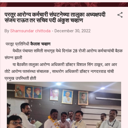
आल्याचा आरोपही करण्यात आला आहे. यामुळे संबंधित निवड अमान्य करून ती रद्द
करण्यात यावी आणि सर्व पालकांच्या उपस्थितीत मतदान पद्धतीने शालेय समितीची
परतुर आरोग्य कर्मचारी संघटनेच्या तालुका अध्यक्षपदी
फेरनिवडणूक घेण्यात यावी, अशी मागणी पालकांनी केली आहे. या निवेदनाच्या प्रती
संजय राऊत तर सचिव पदी अंकुश चव्हाण
जिल्हा शिक्षण अधिकारी (प्राथमिक), जालना तसेच तालुका शिक्षण अधिकारी,
परतूर यांनाही पाठविण्यात आल्या असून प्रशासन याबाबत काय निर्णय घेते, याकडे
By
Shamsundar chittoda
-
December 30, 2022
पालकांचे लक्ष लागले आहे. या न...
परतूर प्रतिनिधी
कैलाश चव्हाण
येथील पंचायत समिती सभागृह येथे दिनांक 28 रोजी आरोग्य कर्मचाऱ्यांची बैठक
संपन्न झाली
या बैठकीत तालुका आरोग्य अधिकारी डॉक्टर विशाल सिंग ठाकूर, आर आर
तोटे आरोग्य पतसंस्था संचालक , साथरोग अधिकारी डॉक्टर नागदरवाड यांची
प्रमुख उपस्थिती होती