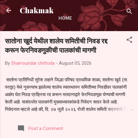
Skip to main content
Chakmak
HOME
सातोना खुर्द येथील शालेय समितीची निवड रद्द
करून फेरनिवडणुकीची पालकांची मागणी
By
Shamsundar chittoda
-
August 05, 2026
सातोना प्रतिनिधी सुरेश लहाने जिल्हा परिषद प्राथमिक शाळा, सातोना खुर्द (ता.
परतूर) येथे नुकत्याच झालेल्या शालेय व्यवस्थापन समितीच्या निवडीवर पालकांनी
आक्षेप घेत निवड प्रक्रिया रद्द करून मतदानाद्वारे फेरनिवडणूक घेण्याची मागणी
केली आहे. यासंदर्भात पालकांनी मुख्याध्यापकांकडे निवेदन सादर केले आहे.
निवेदनात म्हटले आहे की, दि. २७ जुलै २०२६ रोजी शालेय समिती सदस्यांची निवड
करण्यात आली. मात्र, बैठकीची वेळ व निवड प्रक्रियेची पुरेशी माहिती अनेक
पालकांना देण्यात आली नसल्याने मोठ्या संख्येने पालक बैठकीस उपस्थित राहू शकले
Post a Comment
नाहीत. तसेच सर्व पालकांना विश्वासात न घेता निवड प्रक्रिया पूर्ण करण्यात