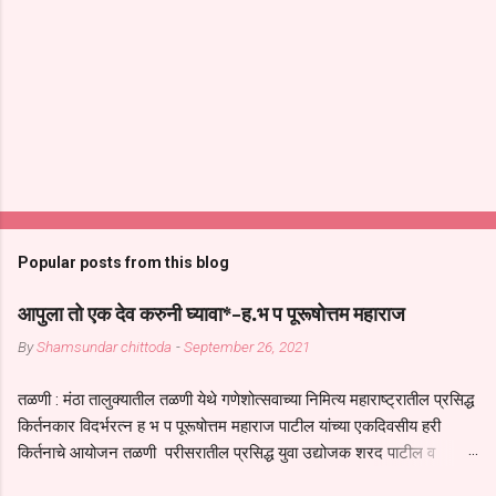
Popular posts from this blog
आपुला तो एक देव करुनी घ्यावा*-ह.भ प पूरूषोत्तम महाराज
By
Shamsundar chittoda
-
September 26, 2021
तळणी : मंठा तालुक्यातील तळणी येथे गणेशोत्सवाच्या निमित्य महाराष्ट्रातील प्रसिद्ध
किर्तनकार विदर्भरत्न ह भ प पूरूषोत्तम महाराज पाटील यांच्या एकदिवसीय हरी
किर्तनाचे आयोजन तळणी परीसरातील प्रसिद्ध युवा उद्योजक शरद पाटील व
भगवान देशमुख याच्या वतीने या किर्तनाचे आयोजन करण्यात आले होते जगदगुरु