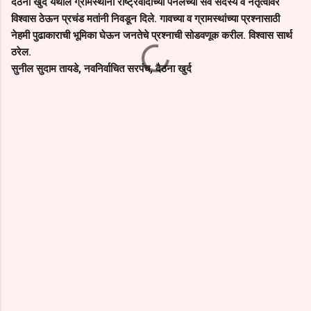
दैठना खुर्द येथील ग्रामस्थांनी राष्ट्रवादीच्या पॅनलच्या सर्व सदस्य व नेतृत्वावर
विश्वास ठेऊन प्रचंड मतांनी निवडून दिले. गावच्या व ग्रामस्थांच्या प्रश्नासाठी
नेहमी पुढाकाराची भूमिका घेऊन जनतेचे प्रश्नाची सोडवणूक करील. विश्वास सार्थ
ठरेल.
सुनील सुदाम तायडे, नवनिर्वाचित सरपंच, दैठना खुर्द
C
o
m
m
e
n
t
s