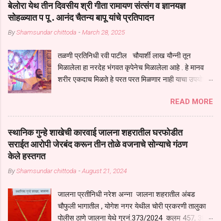
बेलोरा येथ तीन दिवसीय श्री गीता रामायण संत्संग व ज्ञानयज्ञ
जिवंत आहोत या महामारीतून जर आपल्याला वाचायचे असेल तर धार्मीक विचाराचा
सोहळ्यात प पू . आनंद चैतन्य बापू यांचे प्रतिपादन
आधार आपल्याला घ्यावाच लागेल महामारीच्या काळात वारकरी सप्रदायच खूप मोठा
By
Shamsundar chittoda
-
March 28, 2025
आधार आहे सध्य स्थितीत मानव जातीची मानसीक अवस्था सक्षम असणे गरजेचे आहे
कोरोना ने मानवी जीवनातील गरजा कीती कमी आहेत यांची जाणीव आपल्या
तळणी प्रतिनिधी रवी पाटील चौयार्शी लाख यौन्नी तून
सगळ्याना करून दीली आहे मनुष्याच्या आयुष्यातील नामसाधना ही त्याच्यासाठी खूप
मिळालेला हा नरदेह भंगवत कृपेनेच मिळालेला आहे . हे मानव
मोठा आधार असते परतू आज काल तीच साधना करण्याचा आळस आ...
शरीर एकदाच मिळते हे परत परत मिळणार नाही याचा उपयोग
आपण भगवंत भक्ती साठी च केला पाहिजे पाप आणि पुण्याचा
READ MORE
संचय सारखे असतील तेव्हाच मनुष्य जन्म मिळतो . . परतू
पुण्याचा संचय जर जास्त असेल तर तुम्हाला स्वर्गातील देवत्व
प्राप्त झाल्याशिवाय राहणार नाही . मानव शरीर हे हिर्यापेक्षा
स्थानिक गुन्हे शाखेची कारवाई जालना शहरातील घरफोडीत
अनमोल आहे त्या शरिराला इंतर सुंगधाचे व्यसन लागण्यापेक्षा
सराईत आरोपी जेरबंद करून तीन तोळे वजनाचे सोन्याचे गंठण
भगवत भंक्ती चे व व्यसन लावा म्हणजे या नरदेहाचा उपयोग
केले हस्तगत
होईल . चार कुपा या मनुष्यावर होत असतात यापैकी भगवत कृपा
By
Shamsundar chittoda
-
August 21, 2024
ही पुण्यवानालाच होत असते . भगवंताच्या भजनाने या नरदेहाचा
उद्धार होतो गरज आहे त्याला मनापासून आळवण्याची असे
जालना प्रतीनिधी नरेश अन्ना जालना शहरातील अंबड
प्रतिपादन प पू चेतन्य बापू याचे कृपा पात्र शिष्य आनंद चैतन्य
चौफुली भागातील , योगेश नगर येथील चोरी प्रकरणी तालुका
बापू यांनी तळणी येथून जवळच असलेल्या बेलोरा येथे केले तीन
पोलीस ठाणे जालना येथे गुरनं.373/2024 कलम 457, 380