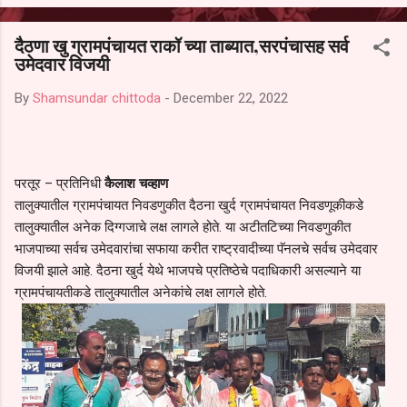
आल्याचा आरोपही करण्यात आला आहे. यामुळे संबंधित निवड अमान्य करून ती रद्द
करण्यात यावी आणि सर्व पालकांच्या उपस्थितीत मतदान पद्धतीने शालेय समितीची
दैठणा खु ग्रामपंचायत राकॉ च्या ताब्यात,सरपंचासह सर्व
फेरनिवडणूक घेण्यात यावी, अशी मागणी पालकांनी केली आहे. या निवेदनाच्या प्रती
उमेदवार विजयी
जिल्हा शिक्षण अधिकारी (प्राथमिक), जालना तसेच तालुका शिक्षण अधिकारी,
परतूर यांनाही पाठविण्यात आल्या असून प्रशासन याबाबत काय निर्णय घेते, याकडे
By
Shamsundar chittoda
-
December 22, 2022
पालकांचे लक्ष लागले आहे. या न...
परतूर – प्रतिनिधी
कैलाश चव्हाण
तालुक्यातील ग्रामपंचायत निवडणुकीत दैठना खुर्द ग्रामपंचायत निवडणूकीकडे
तालुक्यातील अनेक दिग्गजाचे लक्ष लागले होते. या अटीतटिच्या निवडणुकीत
भाजपाच्या सर्वच उमेदवारांचा सफाया करीत राष्ट्रवादीच्या पॅनलचे सर्वच उमेदवार
विजयी झाले आहे. दैठना खुर्द येथे भाजपचे प्रतिष्ठेचे पदाधिकारी असल्याने या
ग्रामपंचायतीकडे तालुक्यातील अनेकांचे लक्ष लागले होते.