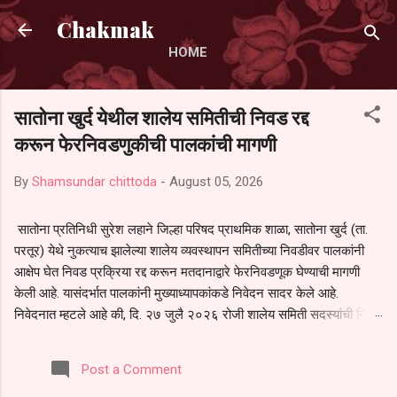
Skip to main content
Chakmak
HOME
सातोना खुर्द येथील शालेय समितीची निवड रद्द
करून फेरनिवडणुकीची पालकांची मागणी
By
Shamsundar chittoda
-
August 05, 2026
सातोना प्रतिनिधी सुरेश लहाने जिल्हा परिषद प्राथमिक शाळा, सातोना खुर्द (ता.
परतूर) येथे नुकत्याच झालेल्या शालेय व्यवस्थापन समितीच्या निवडीवर पालकांनी
आक्षेप घेत निवड प्रक्रिया रद्द करून मतदानाद्वारे फेरनिवडणूक घेण्याची मागणी
केली आहे. यासंदर्भात पालकांनी मुख्याध्यापकांकडे निवेदन सादर केले आहे.
निवेदनात म्हटले आहे की, दि. २७ जुलै २०२६ रोजी शालेय समिती सदस्यांची निवड
करण्यात आली. मात्र, बैठकीची वेळ व निवड प्रक्रियेची पुरेशी माहिती अनेक
पालकांना देण्यात आली नसल्याने मोठ्या संख्येने पालक बैठकीस उपस्थित राहू शकले
Post a Comment
नाहीत. तसेच सर्व पालकांना विश्वासात न घेता निवड प्रक्रिया पूर्ण करण्यात