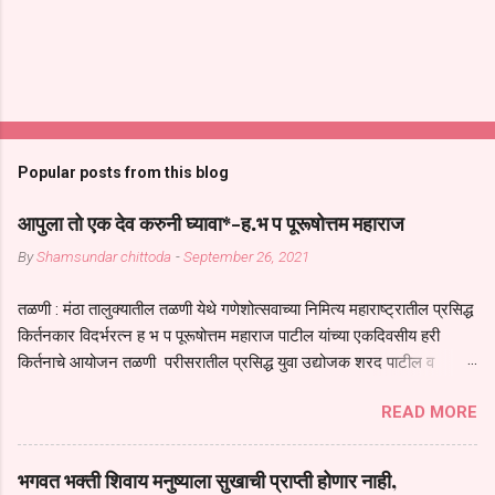
Popular posts from this blog
आपुला तो एक देव करुनी घ्यावा*-ह.भ प पूरूषोत्तम महाराज
By
Shamsundar chittoda
-
September 26, 2021
तळणी : मंठा तालुक्यातील तळणी येथे गणेशोत्सवाच्या निमित्य महाराष्ट्रातील प्रसिद्ध
किर्तनकार विदर्भरत्न ह भ प पूरूषोत्तम महाराज पाटील यांच्या एकदिवसीय हरी
किर्तनाचे आयोजन तळणी परीसरातील प्रसिद्ध युवा उद्योजक शरद पाटील व
भगवान देशमुख याच्या वतीने या किर्तनाचे आयोजन करण्यात आले होते जगदगुरु
READ MORE
तुकाराम महाराज यांच्या *आपुला तो एक देव करुनी घ्यावा* *तेणे विन जिवा सुख
नोहे* *येरती माईक दुःखाची जनीती* *नाही आदी अंती अवसान* या अभंगावर
सुंदर निरूपण केले सध्य स्थितीचा काळ हा मानव जातीच्या परीक्षेचा काळ आहे
भगवत भक्ती शिवाय मनुष्याला सुखाची प्राप्ती होणार नाही,
धर्ममंडपात बसलेली लोक ही खरच भाग्यवान आहेत कोरोना सारख्या महामारीत आपंण