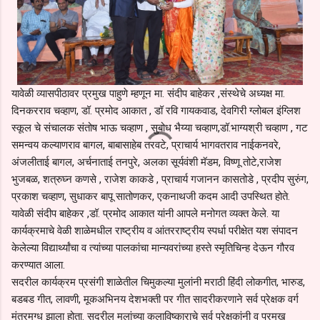
यावेळी व्यासपीठावर प्रमुख पाहुणे म्हणून मा. संदीप बाहेकर ,संस्थेचे अध्यक्ष मा.
दिनकरराव चव्हाण, डॉ. प्रमोद आकात , डॉ रवि गायकवाड, देवगिरी ग्लोबल इंग्लिश
स्कूल चे संचालक संतोष भाऊ चव्हाण , सुबोध भैय्या चव्हाण,डॉ.भाग्यश्री चव्हाण , गट
समन्वय कल्याणराव बागल, बाबासाहेब तरवटे, प्राचार्य भागवतराव नाईकनवरे,
अंजलीताई बागल, अर्चनाताई तनपुरे, अलका सूर्यवंशी मॅडम, विष्णू तोटे,राजेश
भुजबळ, शत्रुघ्न कणसे , राजेश काकडे , प्राचार्य गजानन कासतोडे , प्रदीप सुरुंग,
प्रकाश चव्हाण, सुधाकर बापू सातोणकर, एकनाथजी कदम आदी उपस्थित होते.
यावेळी संदीप बाहेकर ,डॉ. प्रमोद आकात यांनी आपले मनोगत व्यक्त केले. या
कार्यक्रमाचे वेळी शाळेमधील राष्ट्रीय व आंतरराष्ट्रीय स्पर्धा परीक्षेत यश संपादन
केलेल्या विद्यार्थ्यांचा व त्यांच्या पालकांचा मान्यवरांच्या हस्ते स्मृतिचिन्ह देऊन गौरव
करण्यात आला.
सदरील कार्यक्रम प्रसंगी शाळेतील चिमुकल्या मुलांनी मराठी हिंदी लोकगीत, भारुड,
बडबड गीत, लावणी, मूकअभिनय देशभक्ती पर गीत सादरीकरणाने सर्व प्रेक्षक वर्ग
मंत्रमुग्ध झाला होता. सदरील मुलांच्या कलाविष्काराचे सर्व प्रेक्षकांनी व प्रमुख