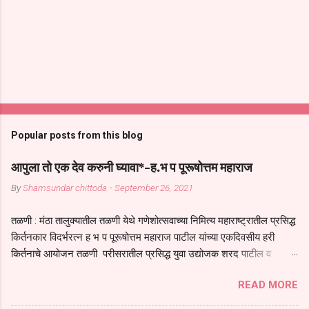
Popular posts from this blog
आपुला तो एक देव करुनी घ्यावा*-ह.भ प पूरूषोत्तम महाराज
By
Shamsundar chittoda
-
September 26, 2021
तळणी : मंठा तालुक्यातील तळणी येथे गणेशोत्सवाच्या निमित्य महाराष्ट्रातील प्रसिद्ध
किर्तनकार विदर्भरत्न ह भ प पूरूषोत्तम महाराज पाटील यांच्या एकदिवसीय हरी
किर्तनाचे आयोजन तळणी परीसरातील प्रसिद्ध युवा उद्योजक शरद पाटील व
भगवान देशमुख याच्या वतीने या किर्तनाचे आयोजन करण्यात आले होते जगदगुरु
READ MORE
तुकाराम महाराज यांच्या *आपुला तो एक देव करुनी घ्यावा* *तेणे विन जिवा सुख
नोहे* *येरती माईक दुःखाची जनीती* *नाही आदी अंती अवसान* या अभंगावर