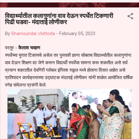
आल्याचा आरोपही करण्यात आला आहे. यामुळे संबंधित निवड अमान्य करून ती रद्द
करण्यात यावी आणि सर्व पालकांच्या उपस्थितीत मतदान पद्धतीने शालेय समितीची
विद्यार्थ्यातील कलागुणांना वाव देऊन स्पर्धेत टिकणारी
फेरनिवडणूक घेण्यात यावी, अशी मागणी पालकांनी केली आहे. या निवेदनाच्या प्रती
पिढी घडवा- मंदाताई लोणीकर
जिल्हा शिक्षण अधिकारी (प्राथमिक), जालना तसेच तालुका शिक्षण अधिकारी,
परतूर यांनाही पाठविण्यात आल्या असून प्रशासन याबाबत काय निर्णय घेते, याकडे
By
Shamsundar chittoda
-
February 05, 2023
पालकांचे लक्ष लागले आहे. या न...
परतुर -
कैलाश चव्हाण
स्पर्धेच्या युगात टिकायचे असेल तर पुस्तकी ज्ञाना सोबतच विद्यार्थ्यातील कलागुणांना
वाव देऊन शिक्षण द्या जेणे करून विद्यार्थी स्पर्धेचा सामना करू शकतील असे सर्व
प्रयत्न शहरातील देवगिरी ग्लोबल इंग्लिश स्कूल मध्ये होताना दिसत आहेत असे
प्रतिपादन कार्यक्रमाच्या उद्घाटक मंदाताई लोणीकर यांनी शाळेत आयोजित वार्षिक
स्नेह संमेलना प्रसंगी केले.