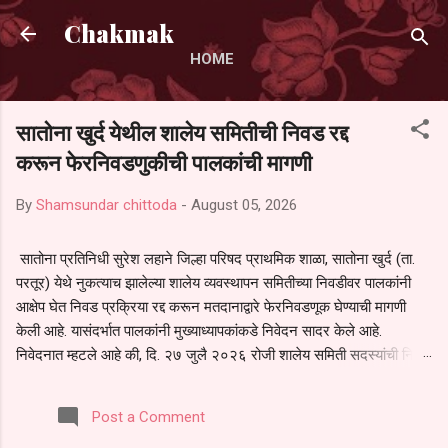
Skip to main content
Chakmak
HOME
सातोना खुर्द येथील शालेय समितीची निवड रद्द
करून फेरनिवडणुकीची पालकांची मागणी
By
Shamsundar chittoda
-
August 05, 2026
सातोना प्रतिनिधी सुरेश लहाने जिल्हा परिषद प्राथमिक शाळा, सातोना खुर्द (ता.
परतूर) येथे नुकत्याच झालेल्या शालेय व्यवस्थापन समितीच्या निवडीवर पालकांनी
आक्षेप घेत निवड प्रक्रिया रद्द करून मतदानाद्वारे फेरनिवडणूक घेण्याची मागणी
केली आहे. यासंदर्भात पालकांनी मुख्याध्यापकांकडे निवेदन सादर केले आहे.
निवेदनात म्हटले आहे की, दि. २७ जुलै २०२६ रोजी शालेय समिती सदस्यांची निवड
करण्यात आली. मात्र, बैठकीची वेळ व निवड प्रक्रियेची पुरेशी माहिती अनेक
पालकांना देण्यात आली नसल्याने मोठ्या संख्येने पालक बैठकीस उपस्थित राहू शकले
Post a Comment
नाहीत. तसेच सर्व पालकांना विश्वासात न घेता निवड प्रक्रिया पूर्ण करण्यात