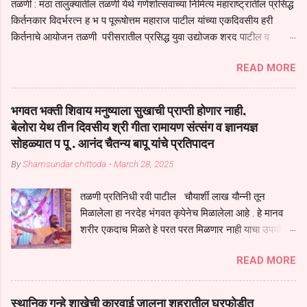
तळणी : मंठा तालुक्यातील तळणी येथे गणेशोत्सवाच्या निमित्य महाराष्ट्रातील प्रसिद्ध
किर्तनकार विदर्भरत्न ह भ प पूरूषोत्तम महाराज पाटील यांच्या एकदिवसीय हरी
किर्तनाचे आयोजन तळणी परीसरातील प्रसिद्ध युवा उद्योजक शरद पाटील व
भगवान देशमुख याच्या वतीने या किर्तनाचे आयोजन करण्यात आले होते जगदगुरु
READ MORE
तुकाराम महाराज यांच्या *आपुला तो एक देव करुनी घ्यावा* *तेणे विन जिवा सुख
नोहे* *येरती माईक दुःखाची जनीती* *नाही आदी अंती अवसान* या अभंगावर
सुंदर निरूपण केले सध्य स्थितीचा काळ हा मानव जातीच्या परीक्षेचा काळ आहे
भगवत भक्ती शिवाय मनुष्याला सुखाची प्राप्ती होणार नाही,
धर्ममंडपात बसलेली लोक ही खरच भाग्यवान आहेत कोरोना सारख्या महामारीत आपंण
बेलोरा येथ तीन दिवसीय श्री गीता रामायण संत्संग व ज्ञानयज्ञ
जिवंत आहोत या महामारीतून जर आपल्याला वाचायचे असेल तर धार्मीक विचाराचा
सोहळ्यात प पू . आनंद चैतन्य बापू यांचे प्रतिपादन
आधार आपल्याला घ्यावाच लागेल महामारीच्या काळात वारकरी सप्रदायच खूप मोठा
By
Shamsundar chittoda
-
March 28, 2025
आधार आहे सध्य स्थितीत मानव जातीची मानसीक अवस्था सक्षम असणे गरजेचे आहे
कोरोना ने मानवी जीवनातील गरजा कीती कमी आहेत यांची जाणीव आपल्या
तळणी प्रतिनिधी रवी पाटील चौयार्शी लाख यौन्नी तून
सगळ्याना करून दीली आहे मनुष्याच्या आयुष्यातील नामसाधना ही त्याच्यासाठी खूप
मिळालेला हा नरदेह भंगवत कृपेनेच मिळालेला आहे . हे मानव
मोठा आधार असते परतू आज काल तीच साधना करण्याचा आळस आ...
शरीर एकदाच मिळते हे परत परत मिळणार नाही याचा उपयोग
आपण भगवंत भक्ती साठी च केला पाहिजे पाप आणि पुण्याचा
READ MORE
संचय सारखे असतील तेव्हाच मनुष्य जन्म मिळतो . . परतू
पुण्याचा संचय जर जास्त असेल तर तुम्हाला स्वर्गातील देवत्व
प्राप्त झाल्याशिवाय राहणार नाही . मानव शरीर हे हिर्यापेक्षा
स्थानिक गुन्हे शाखेची कारवाई जालना शहरातील घरफोडीत