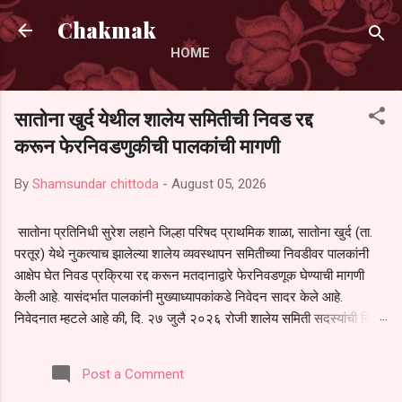
Skip to main content
Chakmak
HOME
सातोना खुर्द येथील शालेय समितीची निवड रद्द
करून फेरनिवडणुकीची पालकांची मागणी
By
Shamsundar chittoda
-
August 05, 2026
सातोना प्रतिनिधी सुरेश लहाने जिल्हा परिषद प्राथमिक शाळा, सातोना खुर्द (ता.
परतूर) येथे नुकत्याच झालेल्या शालेय व्यवस्थापन समितीच्या निवडीवर पालकांनी
आक्षेप घेत निवड प्रक्रिया रद्द करून मतदानाद्वारे फेरनिवडणूक घेण्याची मागणी
केली आहे. यासंदर्भात पालकांनी मुख्याध्यापकांकडे निवेदन सादर केले आहे.
निवेदनात म्हटले आहे की, दि. २७ जुलै २०२६ रोजी शालेय समिती सदस्यांची निवड
करण्यात आली. मात्र, बैठकीची वेळ व निवड प्रक्रियेची पुरेशी माहिती अनेक
पालकांना देण्यात आली नसल्याने मोठ्या संख्येने पालक बैठकीस उपस्थित राहू शकले
Post a Comment
नाहीत. तसेच सर्व पालकांना विश्वासात न घेता निवड प्रक्रिया पूर्ण करण्यात