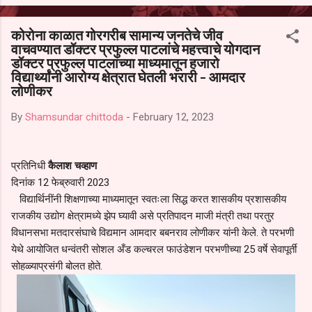
आल्याचा आरोपही करण्यात आला आहे. यामुळे संबंधित निवड अमान्य करून ती रद्द
करण्यात यावी आणि सर्व पालकांच्या उपस्थितीत मतदान पद्धतीने शालेय समितीची
कोरोना काळात गोरगरीब सामान्य जनतेचे जीव
फेरनिवडणूक घेण्यात यावी, अशी मागणी पालकांनी केली आहे. या निवेदनाच्या प्रती
वाचवण्यात डॉक्टर प्रफुल्ल पाटलांचे महत्त्वाचे योगदान
जिल्हा शिक्षण अधिकारी (प्राथमिक), जालना तसेच तालुका शिक्षण अधिकारी,
डॉक्टर प्रफुल्ल पाटलांच्या माध्यमातून हजारो
परतूर यांनाही पाठविण्यात आल्या असून प्रशासन याबाबत काय निर्णय घेते, याकडे
विद्यार्थ्यांनी आरोग्य क्षेत्रात घेतली भरारी - आमदार
पालकांचे लक्ष लागले आहे. या न...
लोणीकर
By
Shamsundar chittoda
-
February 12, 2023
प्रतिनिधी
कैलाश चव्हाण
दिनांक 12 फेब्रुवारी 2023
विद्यार्थिनींनी शिक्षणाच्या माध्यमातून स्वतःला सिद्ध करत शासकीय प्रशासकीय
राजकीय उद्योग क्षेत्रामध्ये झेप घ्यावी असे प्रतिपादन माजी मंत्री तथा परतुर
विधानसभा मतदारसंघाचे विद्यमान आमदार बबनराव लोणीकर यांनी केले. ते परभणी
येथे आयोजित धन्वंतरी सोशल अँड कल्चरल फाउंडेशन परभणीच्या 25 वर्षे सेवापूर्ती
सोहळ्याप्रसंगी बोलत होते.