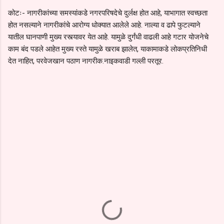
कोटः- नागरीकांच्या समस्यांकडे नगरपरिषदेचे दुर्लक्ष होत आहे, याभागात स्वच्छता
होत नसल्याने नागरीकांचे आरोग्य धोक्यात आलेले आहे. नाल्या व ढापे फुटल्याने
यातील घानपाणी मुख्य रस्त्यावर येत आहे. यामुळे दुर्गंधी वाढली आहे गटार योजनेचे
काम बंद पडले आहेत मुख्य रस्ते यामुळे खराब झालेत, याकामाकडे लोकप्रतिनिधी
देत नाहित, परवेजखान पठाण नागरीक.नाइकवाडी गल्ली परतूर.
C
o
m
m
e
n
t
s