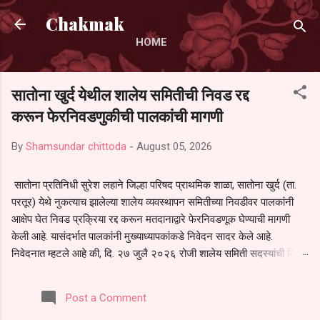
Skip to main content
Chakmak
HOME
सातोना खुर्द येथील शालेय समितीची निवड रद्द
करून फेरनिवडणुकीची पालकांची मागणी
By
Shamsundar chittoda
-
August 05, 2026
सातोना प्रतिनिधी सुरेश लहाने जिल्हा परिषद प्राथमिक शाळा, सातोना खुर्द (ता.
परतूर) येथे नुकत्याच झालेल्या शालेय व्यवस्थापन समितीच्या निवडीवर पालकांनी
आक्षेप घेत निवड प्रक्रिया रद्द करून मतदानाद्वारे फेरनिवडणूक घेण्याची मागणी
केली आहे. यासंदर्भात पालकांनी मुख्याध्यापकांकडे निवेदन सादर केले आहे.
निवेदनात म्हटले आहे की, दि. २७ जुलै २०२६ रोजी शालेय समिती सदस्यांची निवड
करण्यात आली. मात्र, बैठकीची वेळ व निवड प्रक्रियेची पुरेशी माहिती अनेक
पालकांना देण्यात आली नसल्याने मोठ्या संख्येने पालक बैठकीस उपस्थित राहू शकले
Post a Comment
नाहीत. तसेच सर्व पालकांना विश्वासात न घेता निवड प्रक्रिया पूर्ण करण्यात