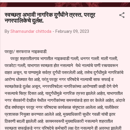
आल्याचा आरोपही करण्यात आला आहे. यामुळे संबंधित निवड अमान्य करून ती रद्द
करण्यात यावी आणि सर्व पालकांच्या उपस्थितीत मतदान पद्धतीने शालेय समितीची
स्वच्छता अभावी नागरिक दुर्गंधीने त्रस्त, परतूर
फेरनिवडणूक घेण्यात यावी, अशी मागणी पालकांनी केली आहे. या निवेदनाच्या प्रती
नगरपालिकेचे दुर्लक्ष.
जिल्हा शिक्षण अधिकारी (प्राथमिक), जालना तसेच तालुका शिक्षण अधिकारी,
परतूर यांनाही पाठविण्यात आल्या असून प्रशासन याबाबत काय निर्णय घेते, याकडे
By
Shamsundar chittoda
-
February 09, 2023
पालकांचे लक्ष लागले आहे. या न...
परतूर/ सरफराज नाइकवाडी.
परतूर शहरातीलगाव भागातील नाइकवाडी गल्ली, धनगर गल्ली. माली गल्ली,
परकोटा गल्ली, याभागात स्वच्छता होत नसल्याने येथे नाल्यांचे पाणी रस्त्यावरून
वाहत असून, या पाण्यामुळे सर्वत्र दुर्गंधी पसरलेली आहे, तसेच दुर्गंधीमुळे नागरिकांचे
आरोग्य धोक्यात येत आहे, परंतु परतूर नगर परिषदेचे नाल्याची साफ सफाई व
स्वच्छतेकडे दुर्लक्ष असून, नगरपरिषदेला नागरिकांच्या आरोग्याशी काही देणे घेणे
नसल्याचे चित्र दिसत आहे, यादुर्गंधीमुळे नागरिक त्रस्त झालेले आहेत, याभागातील
नगर सेवकांनी देखील येथील नागरीकांच्या समस्यांकडे हात वर केलेले आहेत, अंदाजे
दीड वर्षापासून परतूर नगर परिषदचा कार्यकाळ संपुष्टात आलेला आहे, पालीकेवर
प्रशासक नियुक्त करण्यात आलेले आहे, मुख्याधिकारी सुधीर गवळी यांची इतर
ठिकाणी बदली झालेली आहे. कायमस्वरूपी मुख्याधिकारी नसल्याने शहरातील
स्वच्छता सफाईकडे नगर परिषदेचे कर्मचारी लक्ष देत नसल्याने ही अवस्था झालेली