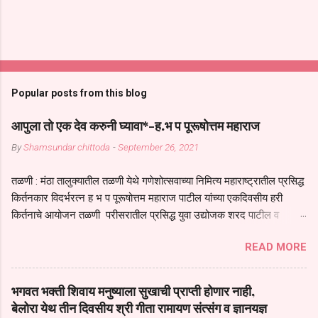
Popular posts from this blog
आपुला तो एक देव करुनी घ्यावा*-ह.भ प पूरूषोत्तम महाराज
By
Shamsundar chittoda
-
September 26, 2021
तळणी : मंठा तालुक्यातील तळणी येथे गणेशोत्सवाच्या निमित्य महाराष्ट्रातील प्रसिद्ध
किर्तनकार विदर्भरत्न ह भ प पूरूषोत्तम महाराज पाटील यांच्या एकदिवसीय हरी
किर्तनाचे आयोजन तळणी परीसरातील प्रसिद्ध युवा उद्योजक शरद पाटील व
भगवान देशमुख याच्या वतीने या किर्तनाचे आयोजन करण्यात आले होते जगदगुरु
READ MORE
तुकाराम महाराज यांच्या *आपुला तो एक देव करुनी घ्यावा* *तेणे विन जिवा सुख
नोहे* *येरती माईक दुःखाची जनीती* *नाही आदी अंती अवसान* या अभंगावर
सुंदर निरूपण केले सध्य स्थितीचा काळ हा मानव जातीच्या परीक्षेचा काळ आहे
भगवत भक्ती शिवाय मनुष्याला सुखाची प्राप्ती होणार नाही,
धर्ममंडपात बसलेली लोक ही खरच भाग्यवान आहेत कोरोना सारख्या महामारीत आपंण
बेलोरा येथ तीन दिवसीय श्री गीता रामायण संत्संग व ज्ञानयज्ञ
जिवंत आहोत या महामारीतून जर आपल्याला वाचायचे असेल तर धार्मीक विचाराचा