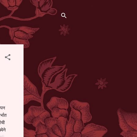
थापन
्भात
ंची
येने