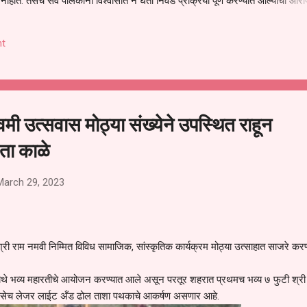
हीत. तसेच सर्व पालकांना विश्वासात न घेता निवड प्रक्रिया पूर्ण करण्यात आल्याचा आरो
निवड अमान्य करून ती रद्द करण्यात यावी आणि सर्व पालकांच्या उपस्थितीत मतदान पद्धतीने
 अशी मागणी पालकांनी केली आहे. या निवेदनाच्या प्रती जिल्हा शिक्षण अधिकारी (प्राथमिक
t
, परतूर यांनाही पाठविण्यात आल्या असून प्रशासन याबाबत काय निर्णय घेते, याकडे पालका
मी उत्सवास मोठ्या संख्येने उपस्थित राहून
ता काळे
March 29, 2023
्री राम नमवी निम्मित विविध सामाजिक, सांस्कृतिक कार्यक्रम मोठ्या उत्साहात साजरे करण
ा येथे भव्य महारतीचे आयोजन करण्यात आले असून परतूर शहरात प्रथमच भव्य ७ फुटी श्री
ती तसेच लेजर लाईट अँड ढोल ताशा पथकाचे आकर्षण असणार आहे.