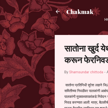
Chakmak
H
सातोना खुर्द य
करून फेरनिवड
By
Shamsundar chittoda
-
सातोना प्रतिनिधी सुरेश लहाने जिल्
समितीच्या निवडीवर पालकांनी आक्षेप
पालकांनी मुख्याध्यापकांकडे निवेद
निवड करण्यात आली. मात्र, बैठकीची 