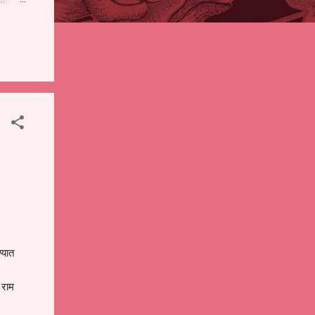
पही
 शालेय
),
ंचे
्यात
 राम