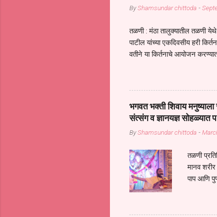
By
Shamsundar chittoda
-
Sept
तळणी : मंठा तालुक्यातील तळणी येथे 
पाटील यांच्या एकदिवसीय हरी किर्
वतीने या किर्तनाचे आयोजन करण्यात
सुख नोहे* *येरती माईक दुःखाची 
जातीच्या परीक्षेचा काळ आहे धर्म
महामारीतून जर आपल्याला वाचायचे 
सप्रदायच खूप मोठा आधार आहे सध्
भगवत भक्ती शिवाय मनुष्याला स
गरजा कीती कमी आहेत यांची जाणीव आ
संत्संग व ज्ञानयज्ञ सोहळ्यात प
आधार असते परतू आज काल तीच स
By
Shamsundar chittoda
-
Marc
तळणी प्रतिन
मानव शरीर 
पाप आणि पुण
तर तुम्हाला 
शरिराला इंत
चार कुपा या