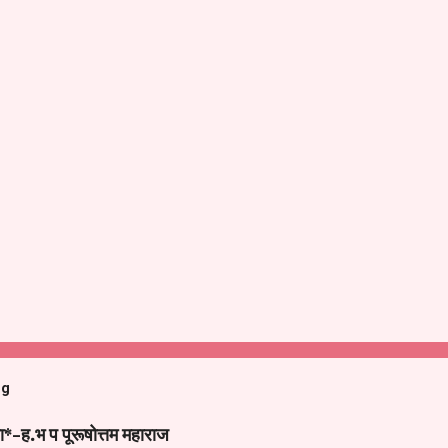
og
ा*-ह.भ प पूरूषोत्तम महाराज