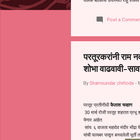
पालक बैठकीस उपस्थित राहू शकले ना
करण्यात आला आहे. यामुळे संबंधित 
समितीची फेरनिवडणूक घेण्यात यावी,
Post a Commen
जालना तसेच तालुका शिक्षण अधिकारी
लक्ष लागले आहे. या न...
परतूरकरांनी राम नव
शोभा वाढवावी-साव
By
Shamsundar chittoda
-
परतूर प्रतीनीधी
कैलाश चव्हाण
30 मार्च रोजी परतूर शहरात प्रभू श
येणार आहेत.
सांय. ६ वाजता महादेव मंदीर मोंढ
यांची फायबर पासून बनवलेली मूर्