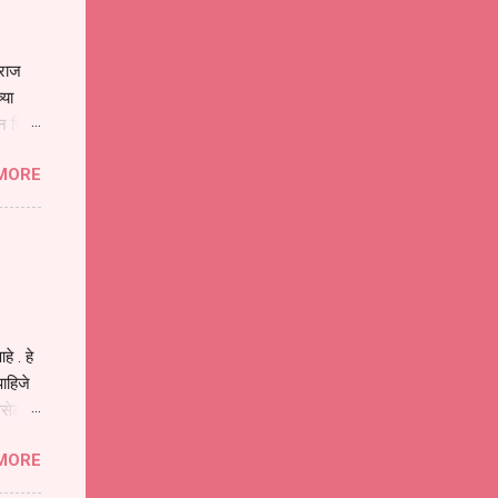
ाराज
्या
िन जिवा
ा मानव
MORE
या
ीवनातील
प मोठा
े . हे
ाहिजे
असेल
ा
MORE
होईल .
ने या