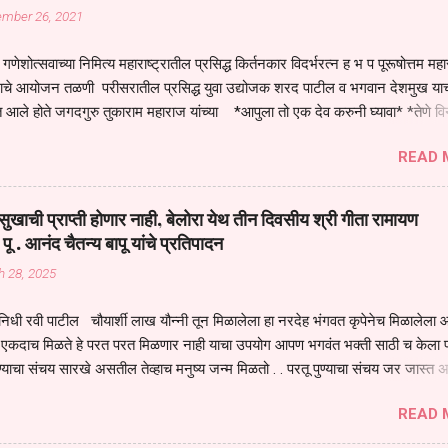
ember 26, 2021
गणेशोत्सवाच्या निमित्य महाराष्ट्रातील प्रसिद्ध किर्तनकार विदर्भरत्न ह भ प पूरूषोत्तम मह
तनाचे आयोजन तळणी परीसरातील प्रसिद्ध युवा उद्योजक शरद पाटील व भगवान देशमुख याच
 आले होते जगदगुरु तुकाराम महाराज यांच्या *आपुला तो एक देव करुनी घ्यावा* *तेणे व
जनीती* *नाही आदी अंती अवसान* या अभंगावर सुंदर निरूपण केले सध्य स्थितीचा काळ ह
READ 
मंडपात बसलेली लोक ही खरच भाग्यवान आहेत कोरोना सारख्या महामारीत आपंण जिवंत आहोत 
असेल तर धार्मीक विचाराचा आधार आपल्याला घ्यावाच लागेल महामारीच्या काळात वारकरी
य स्थितीत मानव जातीची मानसीक अवस्था सक्षम असणे गरजेचे आहे कोरोना ने मानवी ज
ुखाची प्राप्ती होणार नाही, बेलोरा येथ तीन दिवसीय श्री गीता रामायण
पल्या सगळ्याना करून दीली आहे मनुष्याच्या आयुष्यातील नामसाधना ही त्याच्यासाठी खू
 पू . आनंद चैतन्य बापू यांचे प्रतिपादन
ाधना करण्याचा आळस आ...
h 28, 2025
िधी रवी पाटील चौयार्शी लाख यौन्नी तून मिळालेला हा नरदेह भंगवत कृपेनेच मिळालेला आह
एकदाच मिळते हे परत परत मिळणार नाही याचा उपयोग आपण भगवंत भक्ती साठी च केला प
्याचा संचय सारखे असतील तेव्हाच मनुष्य जन्म मिळतो . . परतू पुण्याचा संचय जर जास्त 
स्वर्गातील देवत्व प्राप्त झाल्याशिवाय राहणार नाही . मानव शरीर हे हिर्यापेक्षा अनमोल आहे त्य
READ 
र सुंगधाचे व्यसन लागण्यापेक्षा भगवत भंक्ती चे व व्यसन लावा म्हणजे या नरदेहाचा उपयोग 
 मनुष्यावर होत असतात यापैकी भगवत कृपा ही पुण्यवानालाच होत असते . भगवंताच्या भजना