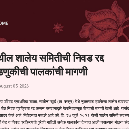
Skip to main content
OME
ेथील शालेय समितीची निवड रद्द
णुकीची पालकांची मागणी
August 05, 2026
हा परिषद प्राथमिक शाळा, सातोना खुर्द (ता. परतूर) येथे नुकत्याच झालेल्या शालेय व्यवस्
 घेत निवड प्रक्रिया रद्द करून मतदानाद्वारे फेरनिवडणूक घेण्याची मागणी केली आहे. यासंदर
न सादर केले आहे. निवेदनात म्हटले आहे की, दि. २७ जुलै २०२६ रोजी शालेय समिती सदस्या
वेळ व निवड प्रक्रियेची पुरेशी माहिती अनेक पालकांना देण्यात आली नसल्याने मोठ्या संख्