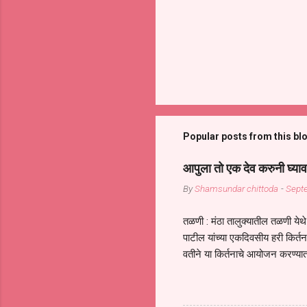
Popular posts from this bl
आपुला तो एक देव करुनी घ्याव
By
Shamsundar chittoda
-
Sept
तळणी : मंठा तालुक्यातील तळणी येथे 
पाटील यांच्या एकदिवसीय हरी किर्
वतीने या किर्तनाचे आयोजन करण्यात
सुख नोहे* *येरती माईक दुःखाची 
जातीच्या परीक्षेचा काळ आहे धर्म
महामारीतून जर आपल्याला वाचायचे 