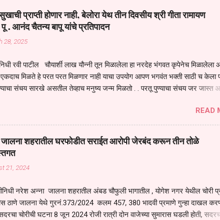
य स्थितीत मानव जातीची मानसीक अवस्था सक्षम असणे गरजेचे आहे कोरोना ने मानवी ज
ुखाची प्राप्ती होणार नाही, बेलोरा येथ तीन दिवसीय श्री गीता रामायण
पल्या सगळ्याना करून दीली आहे मनुष्याच्या आयुष्यातील नामसाधना ही त्याच्यासाठी खू
 पू . आनंद चैतन्य बापू यांचे प्रतिपादन
ाधना करण्याचा आळस आ...
h 28, 2025
िधी रवी पाटील चौयार्शी लाख यौन्नी तून मिळालेला हा नरदेह भंगवत कृपेनेच मिळालेला आह
एकदाच मिळते हे परत परत मिळणार नाही याचा उपयोग आपण भगवंत भक्ती साठी च केला प
्याचा संचय सारखे असतील तेव्हाच मनुष्य जन्म मिळतो . . परतू पुण्याचा संचय जर जास्त 
स्वर्गातील देवत्व प्राप्त झाल्याशिवाय राहणार नाही . मानव शरीर हे हिर्यापेक्षा अनमोल आहे त्य
READ 
र सुंगधाचे व्यसन लागण्यापेक्षा भगवत भंक्ती चे व व्यसन लावा म्हणजे या नरदेहाचा उपयोग 
 मनुष्यावर होत असतात यापैकी भगवत कृपा ही पुण्यवानालाच होत असते . भगवंताच्या भजना
्धार होतो गरज आहे त्याला मनापासून आळवण्याची असे प्रतिपादन प पू चेतन्य बापू याचे कृपा
वाई जालना शहरातील घरफोडीत सराईत आरोपी जेरबंद करून तीन तोळे
 चैतन्य बापू यांनी तळणी येथून जवळच असलेल्या बेलोरा येथे केले तीन दिवसीय गीतारामाय
स्तगत
 आयोजन करण्यात आले आहे . या कलयुगात प्रत्येक मनुष्य दुःखी आहे थोडे थोडे सगळेच दु
t 21, 2024
तुम्हाला कोणीच सुखी नजरेला येणार नाही . धनाने सुखी असतील पण शरीर व्याधी...
ीनिधी नरेश अन्ना जालना शहरातील अंबड चौफुली भागातील , योगेश नगर येथील चोरी प
ीस ठाणे जालना येथे गुरनं.373/2024 कलम 457, 380 भादवी प्रमाणे गुन्हा दाखल करण
सदरचा चोरीची घटना 8 जून 2024 रोजी रात्री दोन वाजेच्या सुमारास घडली होती, सदरच