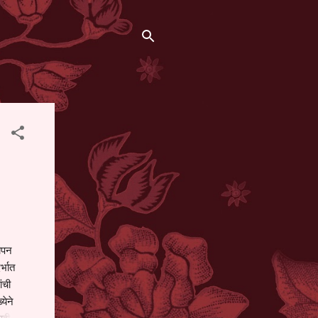
थापन
्भात
ंची
येने