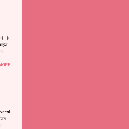
ीवनातील
प मोठा
े . हे
ाहिजे
असेल
ा
MORE
होईल .
ने या
 पात्र
ण
ःखी आहे
्रकरणी
्यात
ा