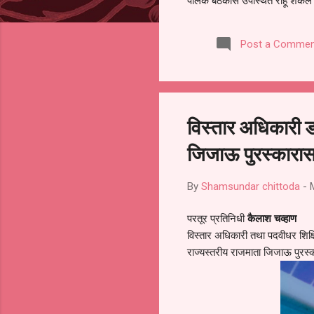
पालक बैठकीस उपस्थित राहू शकले ना
करण्यात आला आहे. यामुळे संबंधित 
समितीची फेरनिवडणूक घेण्यात यावी,
Post a Commen
जालना तसेच तालुका शिक्षण अधिकारी
लक्ष लागले आहे. या न...
विस्तार अधिकारी 
जिजाऊ पुरस्कारास
By
Shamsundar chittoda
-
परतूर प्रतिनिधी
कैलाश चव्हाण
विस्तार अधिकारी तथा पदवीधर शिक्
राज्यस्तरीय राजमाता जिजाऊ पुरस