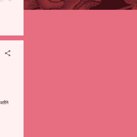
पही
 शालेय
),
ंचे
वतीने