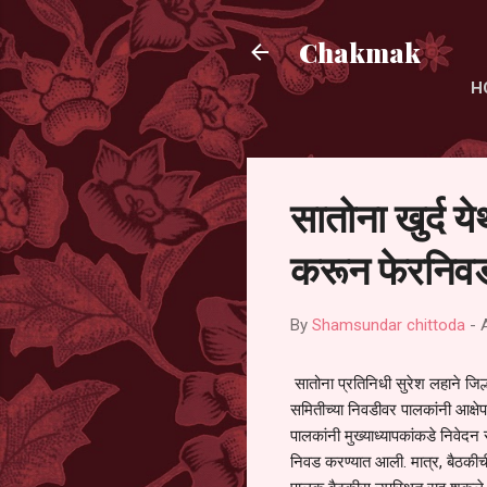
Chakmak
H
सातोना खुर्द य
करून फेरनिवड
By
Shamsundar chittoda
-
सातोना प्रतिनिधी सुरेश लहाने जिल्
समितीच्या निवडीवर पालकांनी आक्षेप
पालकांनी मुख्याध्यापकांकडे निवेद
निवड करण्यात आली. मात्र, बैठकीची 