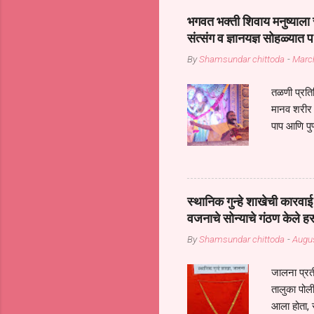
सप्रदायच खूप मोठा आधार आहे सध्
भगवत भक्ती शिवाय मनुष्याला स
गरजा कीती कमी आहेत यांची जाणीव आ
संत्संग व ज्ञानयज्ञ सोहळ्यात प
आधार असते परतू आज काल तीच स
By
Shamsundar chittoda
-
Marc
तळणी प्रतिन
मानव शरीर 
पाप आणि पुण
तर तुम्हाला 
शरिराला इंत
चार कुपा या
नरदेहाचा उद
स्थानिक गुन्हे शाखेची कार
शिष्य आनंद
वजनाचे सोन्याचे गंठण केले ह
संत्संगाचे
By
Shamsundar chittoda
-
Augus
या संसारात 
जालना प्रत
तालुका पोल
आला होता, 