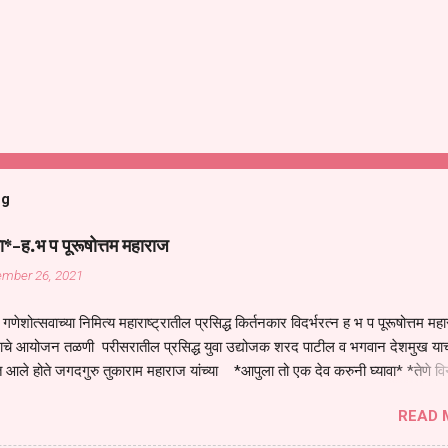
og
ा*-ह.भ प पूरूषोत्तम महाराज
ember 26, 2021
गणेशोत्सवाच्या निमित्य महाराष्ट्रातील प्रसिद्ध किर्तनकार विदर्भरत्न ह भ प पूरूषोत्तम मह
तनाचे आयोजन तळणी परीसरातील प्रसिद्ध युवा उद्योजक शरद पाटील व भगवान देशमुख याच
 आले होते जगदगुरु तुकाराम महाराज यांच्या *आपुला तो एक देव करुनी घ्यावा* *तेणे व
जनीती* *नाही आदी अंती अवसान* या अभंगावर सुंदर निरूपण केले सध्य स्थितीचा काळ ह
READ 
मंडपात बसलेली लोक ही खरच भाग्यवान आहेत कोरोना सारख्या महामारीत आपंण जिवंत आहोत 
असेल तर धार्मीक विचाराचा आधार आपल्याला घ्यावाच लागेल महामारीच्या काळात वारकरी