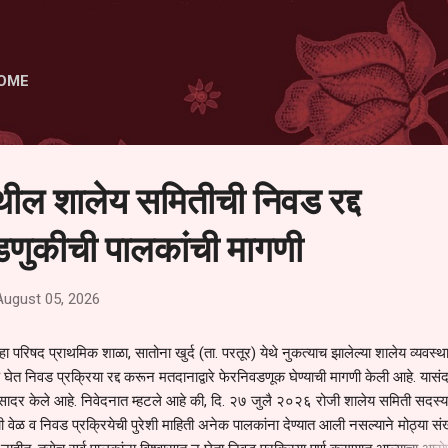
Skip to main content
OME
ेथील शालेय समितीची निवड रद्द
णुकीची पालकांची मागणी
August 05, 2026
हा परिषद प्राथमिक शाळा, सातोना खुर्द (ता. परतूर) येथे नुकत्याच झालेल्या शालेय व्यवस्
 घेत निवड प्रक्रिया रद्द करून मतदानाद्वारे फेरनिवडणूक घेण्याची मागणी केली आहे. यासंदर
न सादर केले आहे. निवेदनात म्हटले आहे की, दि. २७ जुलै २०२६ रोजी शालेय समिती सदस्या
वेळ व निवड प्रक्रियेची पुरेशी माहिती अनेक पालकांना देण्यात आली नसल्याने मोठ्या संख्