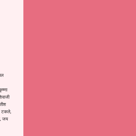
वाल
ृष्णा
शिवाजी
सतीश
द टकले,
ी, जय