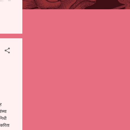
पही
 शालेय
),
ंचे
ूर
च्या
 निधी
ाकरिता