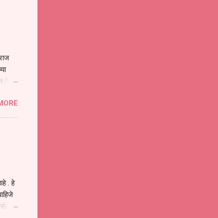
ाराज
्या
िन जिवा
ा मानव
MORE
या
ीवनातील
प मोठा
े . हे
ाहिजे
असेल
ा