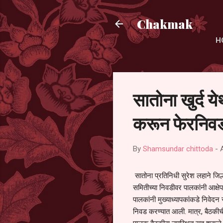
Chakmak
H
सातोना खुर्द य
करून फेरनिवड
By
Shamsundar chittoda
-
सातोना प्रतिनिधी सुरेश लहाने जिल्
समितीच्या निवडीवर पालकांनी आक्षेप
पालकांनी मुख्याध्यापकांकडे निवेद
निवड करण्यात आली. मात्र, बैठकीची 