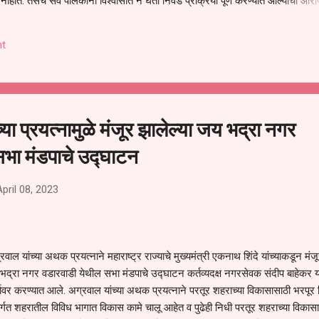
हीत. तसेच सर्व पालकांना विश्वासात न घेता निवड प्रक्रिया पूर्ण करण्यात आल्याचा आरो
निवड अमान्य करून ती रद्द करण्यात यावी आणि सर्व पालकांच्या उपस्थितीत मतदान पद्धतीने
 अशी मागणी पालकांनी केली आहे. या निवेदनाच्या प्रती जिल्हा शिक्षण अधिकारी (प्राथमिक
t
, परतूर यांनाही पाठविण्यात आल्या असून प्रशासन याबाबत काय निर्णय घेते, याकडे पालका
या प्रयत्नामुळे मंजूर झालेल्या जय भद्रा नगर
सभा मंडपाचे उद्घाटन
April 08, 2023
ल यांच्या अथक प्रयत्नाने महाराष्ट्र राज्याचे मुख्यमंत्री एकनाथ शिंदे यांच्याकडून मंज
द्रा नगर वडारवाडी येथील सभा मंडपाचे उद्घाटन कर्तव्यदक्ष नगरसेवक संदीप बाहेकर यां
ूर्तावर करण्यात आले. अग्रवाल यांच्या अथक प्रयत्नाने परतूर शहराच्या विकासासाठी भरपूर
र्गत शहरातील विविध भागात विकास कामे चालू आहेत व पुढेही निधी परतूर शहराच्या विकास