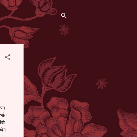
थापन
्भात
ंची
येने