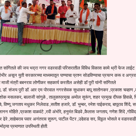
तात सांगितले की जय भद्रा नगर वडरवाडी परिसरातील विविध विकास कामे थ्री फेज लाईट
गंभीर असून युती सरकारच्या माध्यमातून पाण्याचा प्रश्न सोडविण्याचा प्रयत्न करू व अग्र
 माजी मंत्री बबनराव लोणीकर सहकार्य करतील असेही डॉ पुरी यांनी सांगितले
ल, डॉ. संजय पुरी डॉ. आर एम पोरवाल नगरसेवक सुधाकर बापू सातोनकर ,प्रकाश चव्हाण ,क
शोक मसलकर, बालाजी सांगुळे , तालुकाप्रमुख अमोल सुरूंग, शहर प्रमुख दीपक हिवाळे, 
 विष्णू जगताप मधुकर निलेवाड ,सतीश हजारे, डॉ. भुम्बर, रमेश पाईकराव, बापूराव शिंदे, 
ानन मोहिते ,प्रकाश वाळवंटे ,रवी अंभोरे, हनुमंत बिडवे ,कैलास जगताप, गणेश शिंदे ,गोविं
ढेरे ,साहेबराव पवार अनंतराव सुरूग, पाटील पेंटर ,उद्देवाड सर, विठ्ठल भोसले व वडारवाड
ोठ्या प्रमाणात उपस्थिती होती.