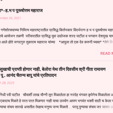
ा*-ह.भ प पूरूषोत्तम महाराज
ember 26, 2021
गणेशोत्सवाच्या निमित्य महाराष्ट्रातील प्रसिद्ध किर्तनकार विदर्भरत्न ह भ प पूरूषोत्तम मह
तनाचे आयोजन तळणी परीसरातील प्रसिद्ध युवा उद्योजक शरद पाटील व भगवान देशमुख याच
 आले होते जगदगुरु तुकाराम महाराज यांच्या *आपुला तो एक देव करुनी घ्यावा* *तेणे व
जनीती* *नाही आदी अंती अवसान* या अभंगावर सुंदर निरूपण केले सध्य स्थितीचा काळ ह
READ 
मंडपात बसलेली लोक ही खरच भाग्यवान आहेत कोरोना सारख्या महामारीत आपंण जिवंत आहोत 
असेल तर धार्मीक विचाराचा आधार आपल्याला घ्यावाच लागेल महामारीच्या काळात वारकरी
य स्थितीत मानव जातीची मानसीक अवस्था सक्षम असणे गरजेचे आहे कोरोना ने मानवी ज
ुखाची प्राप्ती होणार नाही, बेलोरा येथ तीन दिवसीय श्री गीता रामायण
पल्या सगळ्याना करून दीली आहे मनुष्याच्या आयुष्यातील नामसाधना ही त्याच्यासाठी खू
 पू . आनंद चैतन्य बापू यांचे प्रतिपादन
ाधना करण्याचा आळस आ...
h 28, 2025
िधी रवी पाटील चौयार्शी लाख यौन्नी तून मिळालेला हा नरदेह भंगवत कृपेनेच मिळालेला आह
एकदाच मिळते हे परत परत मिळणार नाही याचा उपयोग आपण भगवंत भक्ती साठी च केला प
्याचा संचय सारखे असतील तेव्हाच मनुष्य जन्म मिळतो . . परतू पुण्याचा संचय जर जास्त 
स्वर्गातील देवत्व प्राप्त झाल्याशिवाय राहणार नाही . मानव शरीर हे हिर्यापेक्षा अनमोल आहे त्य