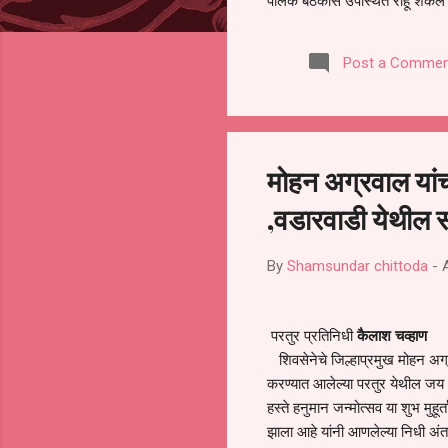
पालक बैठकीस उपस्थित राहू शकले ना
करण्यात आला आहे. यामुळे संबंधित 
समितीची फेरनिवडणूक घेण्यात यावी,
Post a Commen
जालना तसेच तालुका शिक्षण अधिकारी
लक्ष लागले आहे. या न...
मोहन अग्रवाल यांच्
,वडारवाडी येथील 
By
Shamsundar chittoda
-
परतुर प्रतिनिधी
कैलाश चव्हाण
शिवसेनेचे जिल्हाप्रमुख मोहन अग्रवा
करण्यात आलेल्या परतुर येथील जय भ
हस्ते हनुमान जन्मोत्सव या शुभ मुह
झाला आहे यांनी आणलेल्या निधी अंत