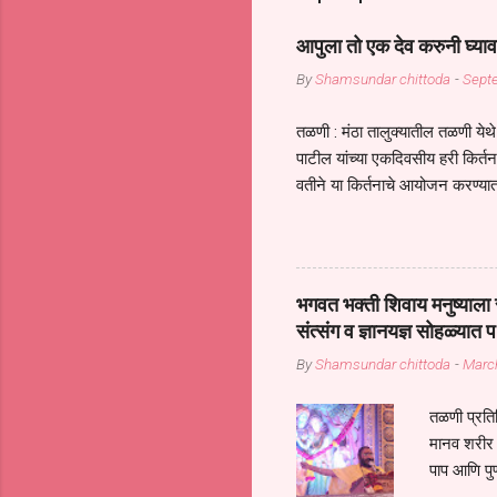
आपुला तो एक देव करुनी घ्याव
By
Shamsundar chittoda
-
Sept
तळणी : मंठा तालुक्यातील तळणी येथे 
पाटील यांच्या एकदिवसीय हरी किर्
वतीने या किर्तनाचे आयोजन करण्यात
सुख नोहे* *येरती माईक दुःखाची 
जातीच्या परीक्षेचा काळ आहे धर्म
महामारीतून जर आपल्याला वाचायचे 
सप्रदायच खूप मोठा आधार आहे सध्
भगवत भक्ती शिवाय मनुष्याला स
गरजा कीती कमी आहेत यांची जाणीव आ
संत्संग व ज्ञानयज्ञ सोहळ्यात प
आधार असते परतू आज काल तीच स
By
Shamsundar chittoda
-
Marc
तळणी प्रतिन
मानव शरीर 
पाप आणि पुण
तर तुम्हाला 