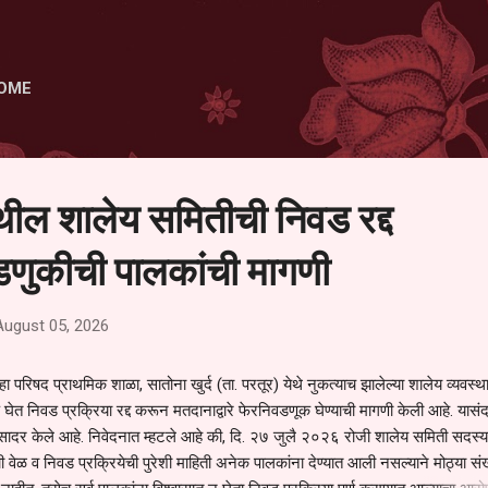
Skip to main content
OME
ेथील शालेय समितीची निवड रद्द
णुकीची पालकांची मागणी
August 05, 2026
हा परिषद प्राथमिक शाळा, सातोना खुर्द (ता. परतूर) येथे नुकत्याच झालेल्या शालेय व्यवस्
 घेत निवड प्रक्रिया रद्द करून मतदानाद्वारे फेरनिवडणूक घेण्याची मागणी केली आहे. यासंदर
न सादर केले आहे. निवेदनात म्हटले आहे की, दि. २७ जुलै २०२६ रोजी शालेय समिती सदस्या
वेळ व निवड प्रक्रियेची पुरेशी माहिती अनेक पालकांना देण्यात आली नसल्याने मोठ्या संख्