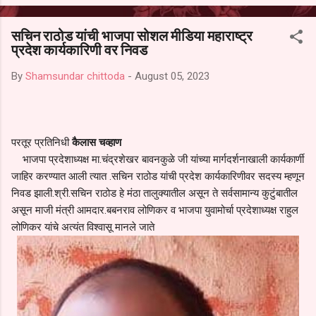
आल्याचा आरोपही करण्यात आला आहे. यामुळे संबंधित निवड अमान्य करून ती रद्द
करण्यात यावी आणि सर्व पालकांच्या उपस्थितीत मतदान पद्धतीने शालेय समितीची
सचिन राठोड यांची भाजपा सोशल मीडिया महाराष्ट्र
फेरनिवडणूक घेण्यात यावी, अशी मागणी पालकांनी केली आहे. या निवेदनाच्या प्रती
प्रदेश कार्यकारिणी वर निवड
जिल्हा शिक्षण अधिकारी (प्राथमिक), जालना तसेच तालुका शिक्षण अधिकारी,
परतूर यांनाही पाठविण्यात आल्या असून प्रशासन याबाबत काय निर्णय घेते, याकडे
By
Shamsundar chittoda
-
August 05, 2023
पालकांचे लक्ष लागले आहे. या न...
परतूर प्रतिनिधी
कैलास चव्हाण
भाजपा प्रदेशाध्यक्ष मा.चंद्रशेखर बावनकुळे जी यांच्या मार्गदर्शनाखाली कार्यकार्णी
जाहिर करण्यात आली त्यात .सचिन राठोड यांची प्रदेश कार्यकारिणीवर सदस्य म्हणून
निवड झाली.श्री.सचिन राठोड हे मंठा तालुक्यातील असून ते सर्वसामान्य कुटुंबातील
असून माजी मंत्री आमदार.बबनराव लोणिकर व भाजपा युवामोर्चा प्रदेशाध्यक्ष राहुल
लोणिकर यांचे अत्यंत विश्वासू मानले जाते