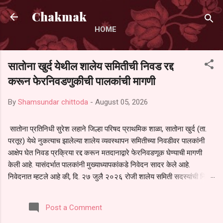
Skip to main content
Chakmak
HOME
सातोना खुर्द येथील शालेय समितीची निवड रद्द
करून फेरनिवडणुकीची पालकांची मागणी
By
Shamsundar chittoda
-
August 05, 2026
सातोना प्रतिनिधी सुरेश लहाने जिल्हा परिषद प्राथमिक शाळा, सातोना खुर्द (ता.
परतूर) येथे नुकत्याच झालेल्या शालेय व्यवस्थापन समितीच्या निवडीवर पालकांनी
आक्षेप घेत निवड प्रक्रिया रद्द करून मतदानाद्वारे फेरनिवडणूक घेण्याची मागणी
केली आहे. यासंदर्भात पालकांनी मुख्याध्यापकांकडे निवेदन सादर केले आहे.
निवेदनात म्हटले आहे की, दि. २७ जुलै २०२६ रोजी शालेय समिती सदस्यांची निवड
करण्यात आली. मात्र, बैठकीची वेळ व निवड प्रक्रियेची पुरेशी माहिती अनेक
पालकांना देण्यात आली नसल्याने मोठ्या संख्येने पालक बैठकीस उपस्थित राहू शकले
Post a Comment
नाहीत. तसेच सर्व पालकांना विश्वासात न घेता निवड प्रक्रिया पूर्ण करण्यात