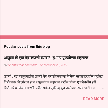
Popular posts from this blog
आपुला तो एक देव करुनी घ्यावा*-ह.भ प पूरूषोत्तम महाराज
By
Shamsundar chittoda
-
September 26, 2021
तळणी : मंठा तालुक्यातील तळणी येथे गणेशोत्सवाच्या निमित्य महाराष्ट्रातील प्रसिद्ध
किर्तनकार विदर्भरत्न ह भ प पूरूषोत्तम महाराज पाटील यांच्या एकदिवसीय हरी
किर्तनाचे आयोजन तळणी परीसरातील प्रसिद्ध युवा उद्योजक शरद पाटील व
भगवान देशमुख याच्या वतीने या किर्तनाचे आयोजन करण्यात आले होते जगदगुरु
READ MORE
तुकाराम महाराज यांच्या *आपुला तो एक देव करुनी घ्यावा* *तेणे विन जिवा सुख
नोहे* *येरती माईक दुःखाची जनीती* *नाही आदी अंती अवसान* या अभंगावर