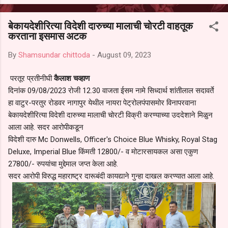
आल्याचा आरोपही करण्यात आला आहे. यामुळे संबंधित निवड अमान्य करून ती रद्द
करण्यात यावी आणि सर्व पालकांच्या उपस्थितीत मतदान पद्धतीने शालेय समितीची
बेकायदेशीरित्या विदेशी दारुच्या मालाची चोरटी वाहतूक
फेरनिवडणूक घेण्यात यावी, अशी मागणी पालकांनी केली आहे. या निवेदनाच्या प्रती
करताना इसमास अटक
जिल्हा शिक्षण अधिकारी (प्राथमिक), जालना तसेच तालुका शिक्षण अधिकारी,
परतूर यांनाही पाठविण्यात आल्या असून प्रशासन याबाबत काय निर्णय घेते, याकडे
By
Shamsundar chittoda
-
August 09, 2023
पालकांचे लक्ष लागले आहे. या न...
परतूर प्रतीनीघी
कैलाश चव्हाण
दिनांक 09/08/2023 रोजी 12.30 वाजता ईसम नामे सिध्दार्थ शांतीलाल सदावर्ते
हा वाटुर-परतुर रोडवर नागापुर येथील नायरा पेट्रोलपंपासमोर विनापरवाना
बेकायदेशीरित्या विदेशी दारुच्या मालाची चोरटी विक्री करण्याच्या उददेशाने मिळुन
आला आहे. सदर आरोपीकडून
विदेशी दारु Mc Donwells, Officer's Choice Blue Whisky, Royal Stag
Deluxe, Imperial Blue किंमती 12800/- व मोटारसायकल असा एकुण
27800/- रुपयांचा मुद्देमाल जप्त केला आहे.
सदर आरोपी विरुद्ध महाराष्ट्र दारूबंदी कायद्याने गुन्हा दाखल करण्यात आला आहे.