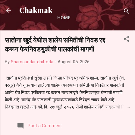
Skip to main content
Chakmak
HOME
सातोना खुर्द येथील शालेय समितीची निवड रद्द
करून फेरनिवडणुकीची पालकांची मागणी
By
Shamsundar chittoda
-
August 05, 2026
सातोना प्रतिनिधी सुरेश लहाने जिल्हा परिषद प्राथमिक शाळा, सातोना खुर्द (ता.
परतूर) येथे नुकत्याच झालेल्या शालेय व्यवस्थापन समितीच्या निवडीवर पालकांनी
आक्षेप घेत निवड प्रक्रिया रद्द करून मतदानाद्वारे फेरनिवडणूक घेण्याची मागणी
केली आहे. यासंदर्भात पालकांनी मुख्याध्यापकांकडे निवेदन सादर केले आहे.
निवेदनात म्हटले आहे की, दि. २७ जुलै २०२६ रोजी शालेय समिती सदस्यांची निवड
करण्यात आली. मात्र, बैठकीची वेळ व निवड प्रक्रियेची पुरेशी माहिती अनेक
पालकांना देण्यात आली नसल्याने मोठ्या संख्येने पालक बैठकीस उपस्थित राहू शकले
Post a Comment
नाहीत. तसेच सर्व पालकांना विश्वासात न घेता निवड प्रक्रिया पूर्ण करण्यात