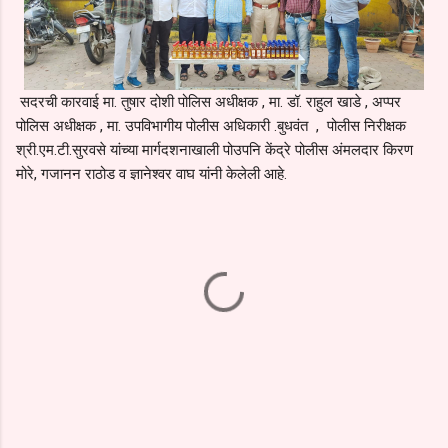
सदरची कारवाई मा. तुषार दोशी पोलिस अधीक्षक , मा. डॉ. राहुल खाडे , अप्पर
पोलिस अधीक्षक , मा. उपविभागीय पोलीस अधिकारी .बुधवंत , पोलीस निरीक्षक
श्री.एम.टी.सुरवसे यांच्या मार्गदशनाखाली पोउपनि केंद्रे पोलीस अंमलदार किरण
मोरे, गजानन राठोड व ज्ञानेश्वर वाघ यांनी केलेली आहे.
C
o
m
m
e
n
t