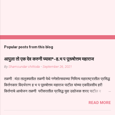
Popular posts from this blog
आपुला तो एक देव करुनी घ्यावा*-ह.भ प पूरूषोत्तम महाराज
By
Shamsundar chittoda
-
September 26, 2021
तळणी : मंठा तालुक्यातील तळणी येथे गणेशोत्सवाच्या निमित्य महाराष्ट्रातील प्रसिद्ध
किर्तनकार विदर्भरत्न ह भ प पूरूषोत्तम महाराज पाटील यांच्या एकदिवसीय हरी
किर्तनाचे आयोजन तळणी परीसरातील प्रसिद्ध युवा उद्योजक शरद पाटील व
भगवान देशमुख याच्या वतीने या किर्तनाचे आयोजन करण्यात आले होते जगदगुरु
READ MORE
तुकाराम महाराज यांच्या *आपुला तो एक देव करुनी घ्यावा* *तेणे विन जिवा सुख
नोहे* *येरती माईक दुःखाची जनीती* *नाही आदी अंती अवसान* या अभंगावर