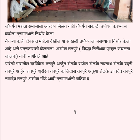
जोपर्यंत मराठा समाजाला आरक्षण मिळत नाही तोपर्यंत सकाळी उपोषण करण्याचा
वाढोना ग्रामस्थाने निर्धार केला
येणाऱ्या काही दिवसात महिला देखील या साखळी उपोषणाला बसण्याचा निर्धार केला
आहे असे पत्रकाराशी बोलताना अशोक तनपुरे ( जिल्हा निरीक्षक प्रहार संघटना
जालना) यांनी सांगीतले आहे
यावेळी गावातील ऋषिकेश तनपुरे अर्जुन शेळके राजेश शेळके नवनाथ शेळके बद्री
तनपुरे अर्जुन तनपुरे श्रीरंग तनपुरे कालिदास तनपुरे अंकुश शेळके ज्ञानदेव तनपुरे
नामदेव तनपुरे अशोक गोंडे आदी ग्रामस्थांनी पाठिंबा द
C
o
m
m