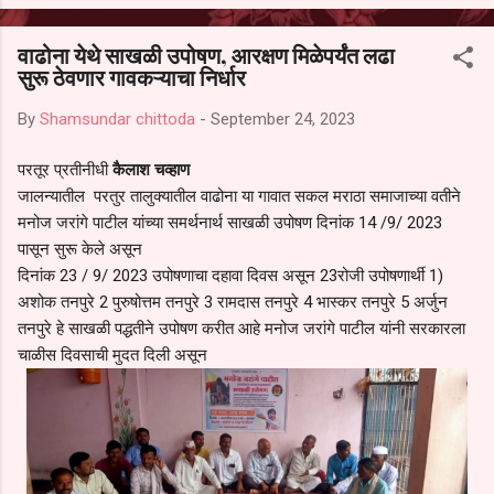
आल्याचा आरोपही करण्यात आला आहे. यामुळे संबंधित निवड अमान्य करून ती रद्द
करण्यात यावी आणि सर्व पालकांच्या उपस्थितीत मतदान पद्धतीने शालेय समितीची
वाढोना येथे साखळी उपोषण, आरक्षण मिळेपर्यंत लढा
फेरनिवडणूक घेण्यात यावी, अशी मागणी पालकांनी केली आहे. या निवेदनाच्या प्रती
सुरू ठेवणार गावकऱ्याचा निर्धार
जिल्हा शिक्षण अधिकारी (प्राथमिक), जालना तसेच तालुका शिक्षण अधिकारी,
परतूर यांनाही पाठविण्यात आल्या असून प्रशासन याबाबत काय निर्णय घेते, याकडे
By
Shamsundar chittoda
-
September 24, 2023
पालकांचे लक्ष लागले आहे. या न...
परतूर प्रतीनीधी
कैलाश चव्हाण
जालन्यातील परतुर तालुक्यातील वाढोना या गावात सकल मराठा समाजाच्या वतीने
मनोज जरांगे पाटील यांच्या समर्थनार्थ साखळी उपोषण दिनांक 14 /9/ 2023
पासून सुरू केले असून
दिनांक 23 / 9/ 2023 उपोषणाचा दहावा दिवस असून 23रोजी उपोषणार्थी 1)
अशोक तनपुरे 2 पुरुषोत्तम तनपुरे 3 रामदास तनपुरे 4 भास्कर तनपुरे 5 अर्जुन
तनपुरे हे साखळी पद्धतीने उपोषण करीत आहे मनोज जरांगे पाटील यांनी सरकारला
चाळीस दिवसाची मुदत दिली असून