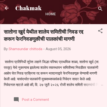
Skip to main content
Chakmak
HOME
सातोना खुर्द येथील शालेय समितीची निवड रद्द
करून फेरनिवडणुकीची पालकांची मागणी
By
Shamsundar chittoda
-
August 05, 2026
सातोना प्रतिनिधी सुरेश लहाने जिल्हा परिषद प्राथमिक शाळा, सातोना खुर्द (ता.
परतूर) येथे नुकत्याच झालेल्या शालेय व्यवस्थापन समितीच्या निवडीवर पालकांनी
आक्षेप घेत निवड प्रक्रिया रद्द करून मतदानाद्वारे फेरनिवडणूक घेण्याची मागणी
केली आहे. यासंदर्भात पालकांनी मुख्याध्यापकांकडे निवेदन सादर केले आहे.
निवेदनात म्हटले आहे की, दि. २७ जुलै २०२६ रोजी शालेय समिती सदस्यांची निवड
करण्यात आली. मात्र, बैठकीची वेळ व निवड प्रक्रियेची पुरेशी माहिती अनेक
पालकांना देण्यात आली नसल्याने मोठ्या संख्येने पालक बैठकीस उपस्थित राहू शकले
Post a Comment
नाहीत. तसेच सर्व पालकांना विश्वासात न घेता निवड प्रक्रिया पूर्ण करण्यात