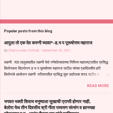
Popular posts from this blog
आपुला तो एक देव करुनी घ्यावा*-ह.भ प पूरूषोत्तम महाराज
By
Shamsundar chittoda
-
September 26, 2021
तळणी : मंठा तालुक्यातील तळणी येथे गणेशोत्सवाच्या निमित्य महाराष्ट्रातील प्रसिद्ध
किर्तनकार विदर्भरत्न ह भ प पूरूषोत्तम महाराज पाटील यांच्या एकदिवसीय हरी
किर्तनाचे आयोजन तळणी परीसरातील प्रसिद्ध युवा उद्योजक शरद पाटील व
भगवान देशमुख याच्या वतीने या किर्तनाचे आयोजन करण्यात आले होते जगदगुरु
READ MORE
तुकाराम महाराज यांच्या *आपुला तो एक देव करुनी घ्यावा* *तेणे विन जिवा सुख
नोहे* *येरती माईक दुःखाची जनीती* *नाही आदी अंती अवसान* या अभंगावर
सुंदर निरूपण केले सध्य स्थितीचा काळ हा मानव जातीच्या परीक्षेचा काळ आहे
भगवत भक्ती शिवाय मनुष्याला सुखाची प्राप्ती होणार नाही,
धर्ममंडपात बसलेली लोक ही खरच भाग्यवान आहेत कोरोना सारख्या महामारीत आपंण
बेलोरा येथ तीन दिवसीय श्री गीता रामायण संत्संग व ज्ञानयज्ञ
जिवंत आहोत या महामारीतून जर आपल्याला वाचायचे असेल तर धार्मीक विचाराचा