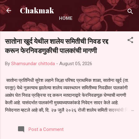
Skip to main content
Chakmak
HOME
सातोना खुर्द येथील शालेय समितीची निवड रद्द
करून फेरनिवडणुकीची पालकांची मागणी
By
Shamsundar chittoda
-
August 05, 2026
सातोना प्रतिनिधी सुरेश लहाने जिल्हा परिषद प्राथमिक शाळा, सातोना खुर्द (ता.
परतूर) येथे नुकत्याच झालेल्या शालेय व्यवस्थापन समितीच्या निवडीवर पालकांनी
आक्षेप घेत निवड प्रक्रिया रद्द करून मतदानाद्वारे फेरनिवडणूक घेण्याची मागणी
केली आहे. यासंदर्भात पालकांनी मुख्याध्यापकांकडे निवेदन सादर केले आहे.
निवेदनात म्हटले आहे की, दि. २७ जुलै २०२६ रोजी शालेय समिती सदस्यांची निवड
करण्यात आली. मात्र, बैठकीची वेळ व निवड प्रक्रियेची पुरेशी माहिती अनेक
पालकांना देण्यात आली नसल्याने मोठ्या संख्येने पालक बैठकीस उपस्थित राहू शकले
Post a Comment
नाहीत. तसेच सर्व पालकांना विश्वासात न घेता निवड प्रक्रिया पूर्ण करण्यात