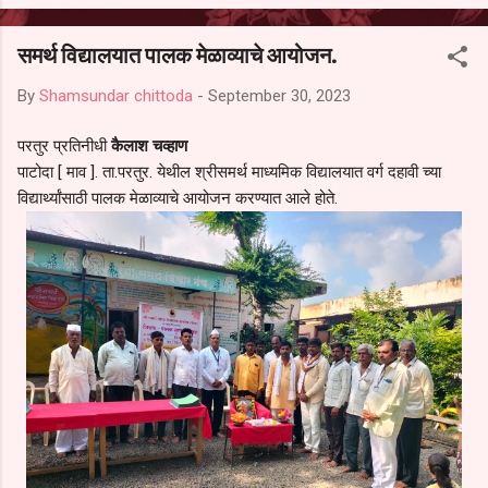
आल्याचा आरोपही करण्यात आला आहे. यामुळे संबंधित निवड अमान्य करून ती रद्द
करण्यात यावी आणि सर्व पालकांच्या उपस्थितीत मतदान पद्धतीने शालेय समितीची
समर्थ विद्यालयात पालक मेळाव्याचे आयोजन.
फेरनिवडणूक घेण्यात यावी, अशी मागणी पालकांनी केली आहे. या निवेदनाच्या प्रती
जिल्हा शिक्षण अधिकारी (प्राथमिक), जालना तसेच तालुका शिक्षण अधिकारी,
By
Shamsundar chittoda
-
September 30, 2023
परतूर यांनाही पाठविण्यात आल्या असून प्रशासन याबाबत काय निर्णय घेते, याकडे
पालकांचे लक्ष लागले आहे. या न...
परतुर प्रतिनीधी
कैलाश चव्हाण
पाटोदा [ माव ]. ता.परतुर. येथील श्रीसमर्थ माध्यमिक विद्यालयात वर्ग दहावी च्या
विद्यार्थ्यांसाठी पालक मेळाव्याचे आयोजन करण्यात आले होते.