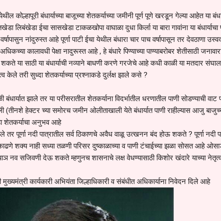
ेथील कोल्हापूरी बंधार्याच्या बाजूच्या शेतकर्याच्या जमीनी पूर्ण पूणे खरडून गेल्या आहेत या बंधार
डा लिबंखेडा ईचा सासखेडा टाकळखोपा वाघाळा दुधा किर्ला या बारा गावांना या बंधार्याचा
र्षापासुन नांदुरुस्त आहे पूर्णा पाटी ईचा येथील बंधारा चार पाच वर्षापासून तर देवठाणा उस्व
या अधिकच्या कालावधी पेक्षा नादुरूस्त आहे , हे बंधारे पिण्याच्या पाण्याबरोबर शेतीसाठी जनावा
ू शकते या साठी या बंधार्याची नव्याने बाधणी करणे गरजेचे आहे कधी काळी या मतदार संघा
 केले तरी सुध्दा शेतकर्याच्या प्रश्नाकडे दुर्लक्ष झाले कसे ?
तळी बंधार्यात झाले तर या परीसरातील शेतकर्याना विदर्भातील धरणातील पाणी सोडण्याची वाट प
ाली (तीनशे हेक्टर च्या समोरच जमीन ओलीताखाली येते बंधार्यात पाणी राहील्यास आजु बाजुच्
हा शेतकर्याचा अनुभव आहे
 तर पूर्णा नदी पात्रातील सर्व ठिकाणचे अवैध वाळू उत्खनन बंद होऊ शकते ? पूर्णा नदी 
 काढणे शक्य नाही सध्या तळणी परिसर दुष्काळाच्या व पाणी टंचाईच्या झळा सोसत आहे ओस
 पाञ नव सजिवणी देऊ शकते म्हणुनच शासनाचे लक्ष वेधण्यासाठी किशोर खंदारे याच्या नेतृत
ठी मुख्यमंत्री कार्यकारी अभियंता जिल्हाधिकारी व संबंधीत अधिकार्याना निवेदन दिले आहे