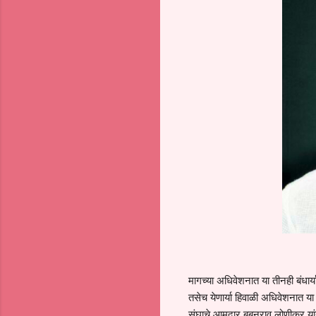
मागच्या अधिवेशनात या तीनही बंधार्य
तसेच येणार्या हिवाळी अधिवेशनात या 
संघाचे आमदार बबनराव लोणीकर या