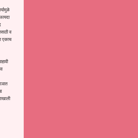
्यामुळे
 फायदा
द
रासाठी व
ला एकाच
ाहावी
या
पाञात
ाड
्वाखाली