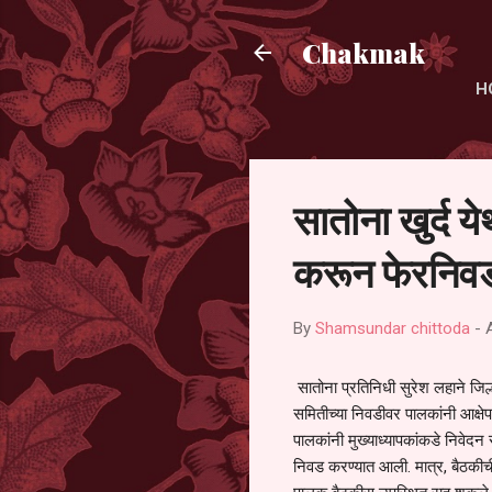
Chakmak
H
सातोना खुर्द य
करून फेरनिवड
By
Shamsundar chittoda
-
सातोना प्रतिनिधी सुरेश लहाने जिल्
समितीच्या निवडीवर पालकांनी आक्षेप
पालकांनी मुख्याध्यापकांकडे निवेद
निवड करण्यात आली. मात्र, बैठकीची 