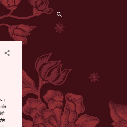
थापन
्भात
ंची
येने