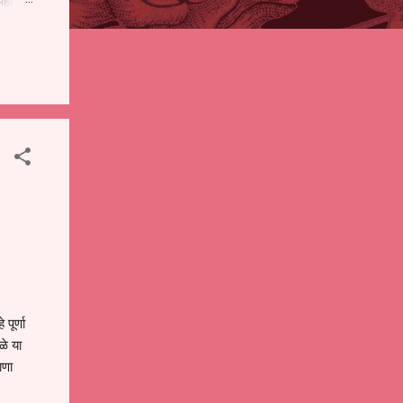
पही
 शालेय
),
ंचे
पूर्णा
ळे या
ाणा