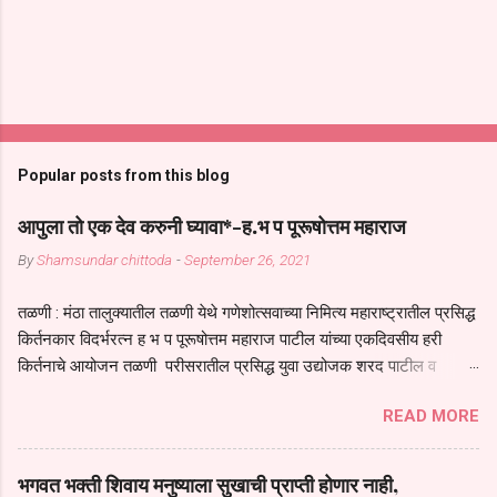
Popular posts from this blog
आपुला तो एक देव करुनी घ्यावा*-ह.भ प पूरूषोत्तम महाराज
By
Shamsundar chittoda
-
September 26, 2021
तळणी : मंठा तालुक्यातील तळणी येथे गणेशोत्सवाच्या निमित्य महाराष्ट्रातील प्रसिद्ध
किर्तनकार विदर्भरत्न ह भ प पूरूषोत्तम महाराज पाटील यांच्या एकदिवसीय हरी
किर्तनाचे आयोजन तळणी परीसरातील प्रसिद्ध युवा उद्योजक शरद पाटील व
भगवान देशमुख याच्या वतीने या किर्तनाचे आयोजन करण्यात आले होते जगदगुरु
READ MORE
तुकाराम महाराज यांच्या *आपुला तो एक देव करुनी घ्यावा* *तेणे विन जिवा सुख
नोहे* *येरती माईक दुःखाची जनीती* *नाही आदी अंती अवसान* या अभंगावर
सुंदर निरूपण केले सध्य स्थितीचा काळ हा मानव जातीच्या परीक्षेचा काळ आहे
भगवत भक्ती शिवाय मनुष्याला सुखाची प्राप्ती होणार नाही,