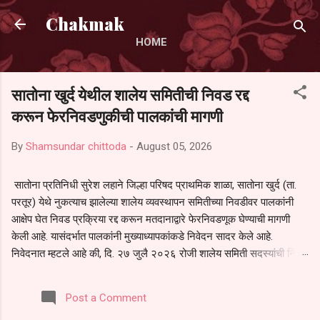
Skip to main content
Chakmak
HOME
सातोना खुर्द येथील शालेय समितीची निवड रद्द
करून फेरनिवडणुकीची पालकांची मागणी
By
Shamsundar chittoda
-
August 05, 2026
सातोना प्रतिनिधी सुरेश लहाने जिल्हा परिषद प्राथमिक शाळा, सातोना खुर्द (ता.
परतूर) येथे नुकत्याच झालेल्या शालेय व्यवस्थापन समितीच्या निवडीवर पालकांनी
आक्षेप घेत निवड प्रक्रिया रद्द करून मतदानाद्वारे फेरनिवडणूक घेण्याची मागणी
केली आहे. यासंदर्भात पालकांनी मुख्याध्यापकांकडे निवेदन सादर केले आहे.
निवेदनात म्हटले आहे की, दि. २७ जुलै २०२६ रोजी शालेय समिती सदस्यांची निवड
करण्यात आली. मात्र, बैठकीची वेळ व निवड प्रक्रियेची पुरेशी माहिती अनेक
पालकांना देण्यात आली नसल्याने मोठ्या संख्येने पालक बैठकीस उपस्थित राहू शकले
Post a Comment
नाहीत. तसेच सर्व पालकांना विश्वासात न घेता निवड प्रक्रिया पूर्ण करण्यात