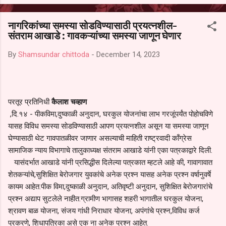
आल्याचा आरोपही करण्यात आला आहे. यामुळे संबंधित निवड अमान्य करून ती रद्द
करण्यात यावी आणि सर्व पालकांच्या उपस्थितीत मतदान पद्धतीने शालेय समितीची
नागरिकांच्या समस्या सोडविण्यासाठी प्रयत्नशील-
फेरनिवडणूक घेण्यात यावी, अशी मागणी पालकांनी केली आहे. या निवेदनाच्या प्रती
संतराम आखाडे : गावकऱ्यांच्या समस्या जाणून घेणार
जिल्हा शिक्षण अधिकारी (प्राथमिक), जालना तसेच तालुका शिक्षण अधिकारी,
परतूर यांनाही पाठविण्यात आल्या असून प्रशासन याबाबत काय निर्णय घेते, याकडे
By
Shamsundar chittoda
-
December 14, 2023
पालकांचे लक्ष लागले आहे. या न...
परतूर प्रतिनिधी
कैलाश चव्हाण
,दि.१४ - पीकविमा,दुष्काळी अनुदान, घरकुल योजनांचा लाभ गरजूंपर्यंत पोहोचविणे
यासह विविध समस्या सोडविण्यासाठी आपण प्रयत्नशील असून या समस्या जाणून
घेण्यासाठी थेट गावपातळीवर जाणार असल्याची माहिती राष्ट्रवादी कॉंग्रेस
सामाजिक न्याय विभागाचे तालुकाध्यक्ष संतराम आखाडे यांनी एका पत्रकाद्वारे दिली.
यासंदर्भात आखाडे यांनी प्रसिद्धीस दिलेल्या पत्रकात म्हटले आहे की, गावागावात
शेतकऱ्यांचे,सुशिक्षित बेरोजगार युवकांचे अनेक प्रश्न यासह अनेक प्रश्न वर्षानुवर्षे
कायम आहेत.पीक विमा,दुष्काळी अनुदान, अतिवृष्टी अनुदान, सुशिक्षित बेरोजगारांचे
प्रश्न अद्याप सुटलेले नाहीत.ग्रामीण भागासह शहरी भागातील घरकुल योजना,
श्रावण बाळ योजना, संजय गांधी निराधार योजना, अपंगांचे प्रश्न,विविध कर्ज
प्रकरणे, शिधापत्रिका असे एक ना अनेक प्रश्न आहेत.