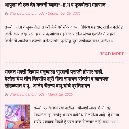
आपुला तो एक देव करुनी घ्यावा*-ह.भ प पूरूषोत्तम महाराज
By
Shamsundar chittoda
-
September 26, 2021
तळणी : मंठा तालुक्यातील तळणी येथे गणेशोत्सवाच्या निमित्य महाराष्ट्रातील प्रसिद्ध
किर्तनकार विदर्भरत्न ह भ प पूरूषोत्तम महाराज पाटील यांच्या एकदिवसीय हरी
किर्तनाचे आयोजन तळणी परीसरातील प्रसिद्ध युवा उद्योजक शरद पाटील व
भगवान देशमुख याच्या वतीने या किर्तनाचे आयोजन करण्यात आले होते जगदगुरु
READ MORE
तुकाराम महाराज यांच्या *आपुला तो एक देव करुनी घ्यावा* *तेणे विन जिवा सुख
नोहे* *येरती माईक दुःखाची जनीती* *नाही आदी अंती अवसान* या अभंगावर
सुंदर निरूपण केले सध्य स्थितीचा काळ हा मानव जातीच्या परीक्षेचा काळ आहे
भगवत भक्ती शिवाय मनुष्याला सुखाची प्राप्ती होणार नाही,
धर्ममंडपात बसलेली लोक ही खरच भाग्यवान आहेत कोरोना सारख्या महामारीत आपंण
बेलोरा येथ तीन दिवसीय श्री गीता रामायण संत्संग व ज्ञानयज्ञ
जिवंत आहोत या महामारीतून जर आपल्याला वाचायचे असेल तर धार्मीक विचाराचा
सोहळ्यात प पू . आनंद चैतन्य बापू यांचे प्रतिपादन
आधार आपल्याला घ्यावाच लागेल महामारीच्या काळात वारकरी सप्रदायच खूप मोठा
By
Shamsundar chittoda
-
March 28, 2025
आधार आहे सध्य स्थितीत मानव जातीची मानसीक अवस्था सक्षम असणे गरजेचे आहे
कोरोना ने मानवी जीवनातील गरजा कीती कमी आहेत यांची जाणीव आपल्या
तळणी प्रतिनिधी रवी पाटील चौयार्शी लाख यौन्नी तून
सगळ्याना करून दीली आहे मनुष्याच्या आयुष्यातील नामसाधना ही त्याच्यासाठी खूप
मिळालेला हा नरदेह भंगवत कृपेनेच मिळालेला आहे . हे मानव
मोठा आधार असते परतू आज काल तीच साधना करण्याचा आळस आ...
शरीर एकदाच मिळते हे परत परत मिळणार नाही याचा उपयोग
आपण भगवंत भक्ती साठी च केला पाहिजे पाप आणि पुण्याचा