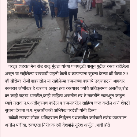
परतूर शहरात मेन रोड राजू मुंदडा यांच्या पानपट्टी पासून पुढील रस्ता राहीलेला
असून या राहीलेल्या रस्त्याची पाहनी केली व व्यापाऱ्याना सुचना केल्या की येत्या 29
की डींसेबर रोजी शहरातील या राहीलेल्या रस्त्याच्या कामाचे उद्घघाटन आमदार
बबनराव लोणीकर हे करणार असून हया रस्त्यावर ज्यांचे अतिक्रमण असतील,रोड
वर काही पाट्या असतील,काही साहित्य असतील तर ते तातडीने स्वतःहून काढून
घ्यावे नसता न.प.अतीक्रमण काढेल व रस्त्यावरील साहित्य जप्त करील असे शेवटी
सुचना देताना न.प. मुख्यधीकारी अभिषेक परदेशी यांनी दिल्या
यावेळी त्याच्या सोबत अतिक्रमण निर्मूलन पथकातील कर्मचारी तसेच फायरमन
अनील पारीख, स्वच्छता निरीक्षक रवी देशपांडे,सुरेश अर्सुल ,आदी होते