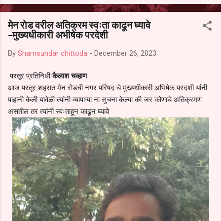
आल्याचा आरोपही करण्यात आला आहे. यामुळे संबंधित निवड अमान्य करून ती रद्द
करण्यात यावी आणि सर्व पालकांच्या उपस्थितीत मतदान पद्धतीने शालेय समितीची
मेन रोड वरील अतिक्रम स्वःता काढून घ्यावे
फेरनिवडणूक घेण्यात यावी, अशी मागणी पालकांनी केली आहे. या निवेदनाच्या प्रती
-मुख्यधीकारी अभीषेक परदेशी
जिल्हा शिक्षण अधिकारी (प्राथमिक), जालना तसेच तालुका शिक्षण अधिकारी,
परतूर यांनाही पाठविण्यात आल्या असून प्रशासन याबाबत काय निर्णय घेते, याकडे
By
Shamsundar chittoda
-
December 26, 2023
पालकांचे लक्ष लागले आहे. या न...
परतूर प्रतिनिधी
कैलाश चव्हाण
आज परतूर शहरात मेन रोडची नगर परिषद चे मुख्यधीकारी अभिषेक परदशी यांनी
पाहानी केली यावेळी त्यांनी व्यापाऱ्या ना सुचना केल्या की जर कोणाचे अतिक्रमण
असतील तर त्यांनी स्वःताहून काढून घ्यावे