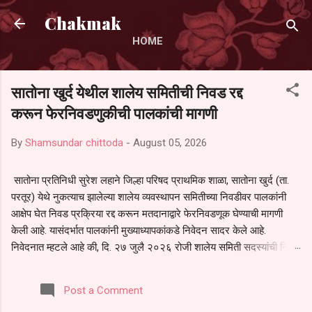
Skip to main content
Chakmak
HOME
सातोना खुर्द येथील शालेय समितीची निवड रद्द
करून फेरनिवडणुकीची पालकांची मागणी
By
Shamsundar chittoda
-
August 05, 2026
सातोना प्रतिनिधी सुरेश लहाने जिल्हा परिषद प्राथमिक शाळा, सातोना खुर्द (ता.
परतूर) येथे नुकत्याच झालेल्या शालेय व्यवस्थापन समितीच्या निवडीवर पालकांनी
आक्षेप घेत निवड प्रक्रिया रद्द करून मतदानाद्वारे फेरनिवडणूक घेण्याची मागणी
केली आहे. यासंदर्भात पालकांनी मुख्याध्यापकांकडे निवेदन सादर केले आहे.
निवेदनात म्हटले आहे की, दि. २७ जुलै २०२६ रोजी शालेय समिती सदस्यांची निवड
करण्यात आली. मात्र, बैठकीची वेळ व निवड प्रक्रियेची पुरेशी माहिती अनेक
पालकांना देण्यात आली नसल्याने मोठ्या संख्येने पालक बैठकीस उपस्थित राहू शकले
Post a Comment
नाहीत. तसेच सर्व पालकांना विश्वासात न घेता निवड प्रक्रिया पूर्ण करण्यात