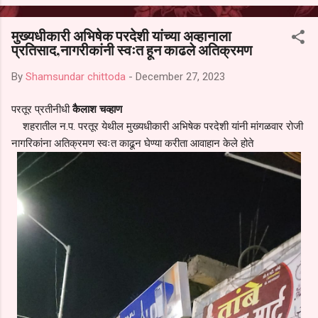
आल्याचा आरोपही करण्यात आला आहे. यामुळे संबंधित निवड अमान्य करून ती रद्द
करण्यात यावी आणि सर्व पालकांच्या उपस्थितीत मतदान पद्धतीने शालेय समितीची
मुख्यधीकारी अभिषेक परदेशी यांच्या अव्हानाला
फेरनिवडणूक घेण्यात यावी, अशी मागणी पालकांनी केली आहे. या निवेदनाच्या प्रती
प्रतिसाद,नागरीकांनी स्वःत हून काढले अतिक्रमण
जिल्हा शिक्षण अधिकारी (प्राथमिक), जालना तसेच तालुका शिक्षण अधिकारी,
परतूर यांनाही पाठविण्यात आल्या असून प्रशासन याबाबत काय निर्णय घेते, याकडे
By
Shamsundar chittoda
-
December 27, 2023
पालकांचे लक्ष लागले आहे. या न...
परतूर प्रतीनीधी
कैलाश चव्हाण
शहरातील न.प. परतूर येथील मुख्यधीकारी अभिषेक परदेशी यांनी मांगळवार रोजी
नागरिकांना अतिक्रमण स्वःत काढून घेण्या करीता आवाहान केले होते