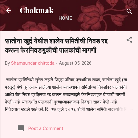
Skip to main content
Chakmak
HOME
सातोना खुर्द येथील शालेय समितीची निवड रद्द
करून फेरनिवडणुकीची पालकांची मागणी
By
Shamsundar chittoda
-
August 05, 2026
सातोना प्रतिनिधी सुरेश लहाने जिल्हा परिषद प्राथमिक शाळा, सातोना खुर्द (ता.
परतूर) येथे नुकत्याच झालेल्या शालेय व्यवस्थापन समितीच्या निवडीवर पालकांनी
आक्षेप घेत निवड प्रक्रिया रद्द करून मतदानाद्वारे फेरनिवडणूक घेण्याची मागणी
केली आहे. यासंदर्भात पालकांनी मुख्याध्यापकांकडे निवेदन सादर केले आहे.
निवेदनात म्हटले आहे की, दि. २७ जुलै २०२६ रोजी शालेय समिती सदस्यांची निवड
करण्यात आली. मात्र, बैठकीची वेळ व निवड प्रक्रियेची पुरेशी माहिती अनेक
पालकांना देण्यात आली नसल्याने मोठ्या संख्येने पालक बैठकीस उपस्थित राहू शकले
Post a Comment
नाहीत. तसेच सर्व पालकांना विश्वासात न घेता निवड प्रक्रिया पूर्ण करण्यात