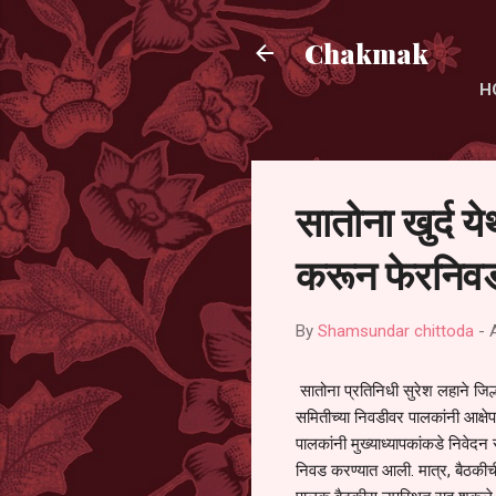
Chakmak
H
सातोना खुर्द य
करून फेरनिवड
By
Shamsundar chittoda
-
सातोना प्रतिनिधी सुरेश लहाने जिल्
समितीच्या निवडीवर पालकांनी आक्षेप
पालकांनी मुख्याध्यापकांकडे निवेद
निवड करण्यात आली. मात्र, बैठकीची 