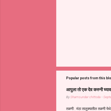
Popular posts from this bl
आपुला तो एक देव करुनी घ्याव
By
Shamsundar chittoda
-
Sept
तळणी : मंठा तालुक्यातील तळणी येथे 