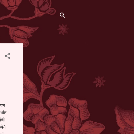
थापन
्भात
ंची
येने