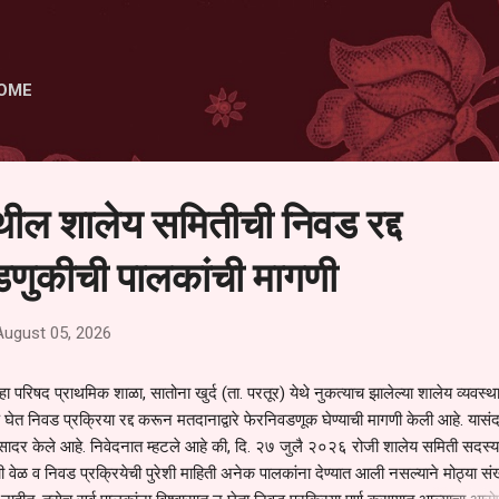
Skip to main content
OME
ेथील शालेय समितीची निवड रद्द
णुकीची पालकांची मागणी
August 05, 2026
हा परिषद प्राथमिक शाळा, सातोना खुर्द (ता. परतूर) येथे नुकत्याच झालेल्या शालेय व्यवस्
 घेत निवड प्रक्रिया रद्द करून मतदानाद्वारे फेरनिवडणूक घेण्याची मागणी केली आहे. यासंदर
न सादर केले आहे. निवेदनात म्हटले आहे की, दि. २७ जुलै २०२६ रोजी शालेय समिती सदस्या
वेळ व निवड प्रक्रियेची पुरेशी माहिती अनेक पालकांना देण्यात आली नसल्याने मोठ्या संख्