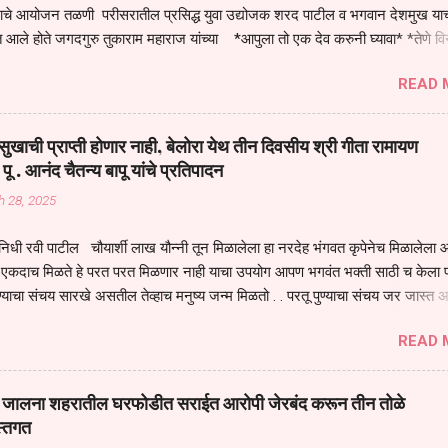
तनाचे आयोजन तळणी परीसरातील प्रसिद्ध युवा उद्योजक शरद पाटील व भगवान देशमुख याच
 आले होते जगदगुरु तुकाराम महाराज यांच्या *आपुला तो एक देव करुनी घ्यावा* *तेणे व
जनीती* *नाही आदी अंती अवसान* या अभंगावर सुंदर निरूपण केले सध्य स्थितीचा काळ ह
READ 
मंडपात बसलेली लोक ही खरच भाग्यवान आहेत कोरोना सारख्या महामारीत आपंण जिवंत आहोत 
असेल तर धार्मीक विचाराचा आधार आपल्याला घ्यावाच लागेल महामारीच्या काळात वारकरी
य स्थितीत मानव जातीची मानसीक अवस्था सक्षम असणे गरजेचे आहे कोरोना ने मानवी ज
ुखाची प्राप्ती होणार नाही, बेलोरा येथ तीन दिवसीय श्री गीता रामायण
पल्या सगळ्याना करून दीली आहे मनुष्याच्या आयुष्यातील नामसाधना ही त्याच्यासाठी खू
 पू . आनंद चैतन्य बापू यांचे प्रतिपादन
ाधना करण्याचा आळस आ...
h 28, 2025
िधी रवी पाटील चौयार्शी लाख यौन्नी तून मिळालेला हा नरदेह भंगवत कृपेनेच मिळालेला आह
एकदाच मिळते हे परत परत मिळणार नाही याचा उपयोग आपण भगवंत भक्ती साठी च केला प
्याचा संचय सारखे असतील तेव्हाच मनुष्य जन्म मिळतो . . परतू पुण्याचा संचय जर जास्त 
स्वर्गातील देवत्व प्राप्त झाल्याशिवाय राहणार नाही . मानव शरीर हे हिर्यापेक्षा अनमोल आहे त्य
READ 
र सुंगधाचे व्यसन लागण्यापेक्षा भगवत भंक्ती चे व व्यसन लावा म्हणजे या नरदेहाचा उपयोग 
 मनुष्यावर होत असतात यापैकी भगवत कृपा ही पुण्यवानालाच होत असते . भगवंताच्या भजना
्धार होतो गरज आहे त्याला मनापासून आळवण्याची असे प्रतिपादन प पू चेतन्य बापू याचे कृपा
वाई जालना शहरातील घरफोडीत सराईत आरोपी जेरबंद करून तीन तोळे
 चैतन्य बापू यांनी तळणी येथून जवळच असलेल्या बेलोरा येथे केले तीन दिवसीय गीतारामाय
स्तगत
 आयोजन करण्यात आले आहे . या कलयुगात प्रत्येक मनुष्य दुःखी आहे थोडे थोडे सगळेच दु