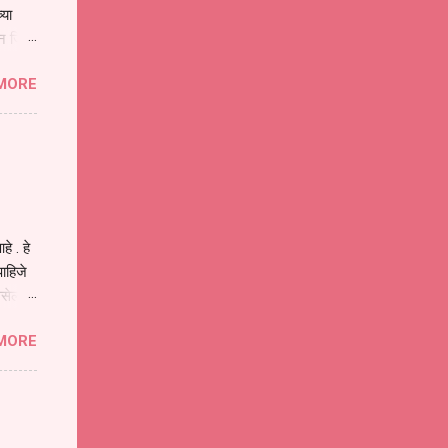
्या
िन जिवा
ा मानव
MORE
या
ीवनातील
प मोठा
े . हे
ाहिजे
असेल
ा
MORE
होईल .
ने या
 पात्र
ण
ःखी आहे