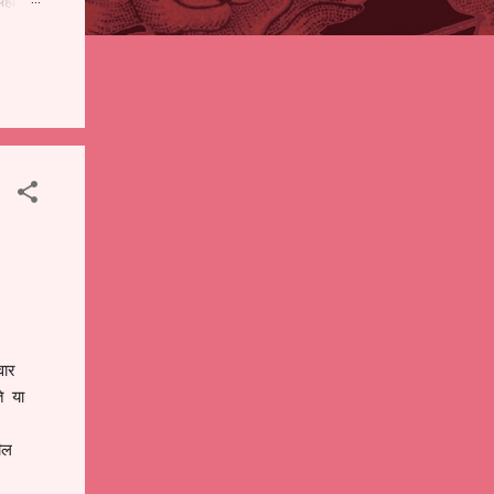
पही
 शालेय
),
ंचे
वार
ते या
ढील