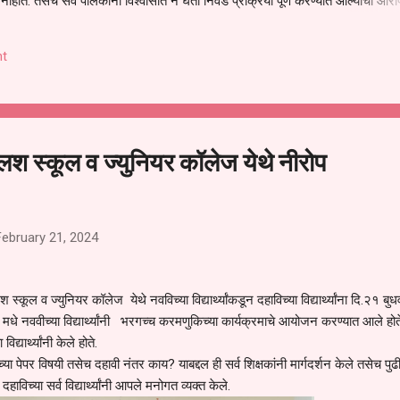
हीत. तसेच सर्व पालकांना विश्वासात न घेता निवड प्रक्रिया पूर्ण करण्यात आल्याचा आरो
निवड अमान्य करून ती रद्द करण्यात यावी आणि सर्व पालकांच्या उपस्थितीत मतदान पद्धतीने
 अशी मागणी पालकांनी केली आहे. या निवेदनाच्या प्रती जिल्हा शिक्षण अधिकारी (प्राथमिक
t
, परतूर यांनाही पाठविण्यात आल्या असून प्रशासन याबाबत काय निर्णय घेते, याकडे पालका
ग्लिश स्कूल व ज्युनियर कॉलेज येथे नीरोप
February 21, 2024
 स्कूल व ज्युनियर कॉलेज येथे नवविच्या विद्यार्थ्यांकडून दहाविच्या विद्यार्थ्यांना दि.२१ बुध
मधे नववीच्या विद्यार्थ्यांनी भरगच्च करमणुकिच्या कार्यक्रमाचे आयोजन करण्यात आले हो
िद्यार्थ्यांनी केले होते.
क्षेच्या पेपर विषयी तसेच दहावी नंतर काय? याबद्दल ही सर्व शिक्षकांनी मार्गदर्शन केले तसेच पु
दहाविच्या सर्व विद्यार्थ्यांनी आपले मनोगत व्यक्त केले.