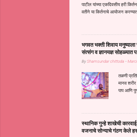
पाटील यांच्या एकदिवसीय हरी किर्
वतीने या किर्तनाचे आयोजन करण्यात
सुख नोहे* *येरती माईक दुःखाची 
जातीच्या परीक्षेचा काळ आहे धर्म
महामारीतून जर आपल्याला वाचायचे 
सप्रदायच खूप मोठा आधार आहे सध्
भगवत भक्ती शिवाय मनुष्याला स
गरजा कीती कमी आहेत यांची जाणीव आ
संत्संग व ज्ञानयज्ञ सोहळ्यात प
आधार असते परतू आज काल तीच स
By
Shamsundar chittoda
-
Marc
तळणी प्रतिन
मानव शरीर 
पाप आणि पुण
तर तुम्हाला 
शरिराला इंत
चार कुपा या
नरदेहाचा उद
स्थानिक गुन्हे शाखेची कार
शिष्य आनंद
वजनाचे सोन्याचे गंठण केले ह
संत्संगाचे