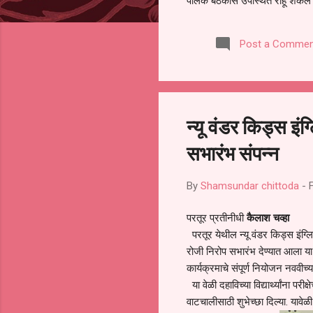
पालक बैठकीस उपस्थित राहू शकले ना
करण्यात आला आहे. यामुळे संबंधित 
समितीची फेरनिवडणूक घेण्यात यावी,
Post a Commen
जालना तसेच तालुका शिक्षण अधिकारी
लक्ष लागले आहे. या न...
न्यू वंडर किड्स इं
सभारंभ संपन्न
By
Shamsundar chittoda
-
परतूर प्रतीनीधी
कैलाश चव्हा
परतूर येथील न्यू वंडर किड्स इंग्लिश
रोजी निरोप सभारंभ देण्यात आला या 
कार्यक्रमाचे संपूर्ण नियोजन नववीच्या व
या वेळी दहाविच्या विद्यार्थ्यांना परी
वाटचालीसाठी शुभेच्छा दिल्या. यावेळी 