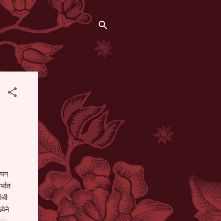
थापन
्भात
ंची
येने