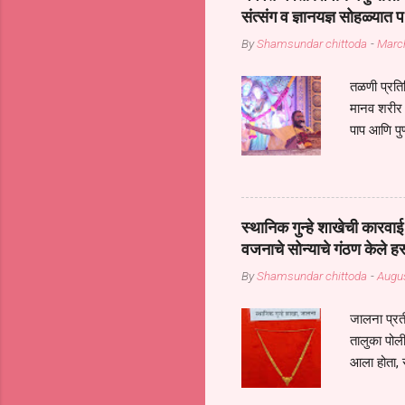
गरजा कीती कमी आहेत यांची जाणीव आ
संत्संग व ज्ञानयज्ञ सोहळ्यात प
आधार असते परतू आज काल तीच स
By
Shamsundar chittoda
-
Marc
तळणी प्रतिन
मानव शरीर 
पाप आणि पुण
तर तुम्हाला 
शरिराला इंत
चार कुपा या
नरदेहाचा उद
स्थानिक गुन्हे शाखेची कार
शिष्य आनंद
वजनाचे सोन्याचे गंठण केले ह
संत्संगाचे
By
Shamsundar chittoda
-
Augus
या संसारात 
जालना प्रत
तालुका पोल
आला होता, 
गुन्हातील आ