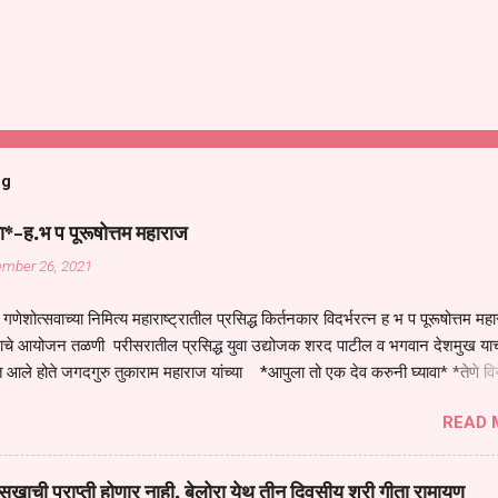
og
ा*-ह.भ प पूरूषोत्तम महाराज
ember 26, 2021
गणेशोत्सवाच्या निमित्य महाराष्ट्रातील प्रसिद्ध किर्तनकार विदर्भरत्न ह भ प पूरूषोत्तम मह
तनाचे आयोजन तळणी परीसरातील प्रसिद्ध युवा उद्योजक शरद पाटील व भगवान देशमुख याच
 आले होते जगदगुरु तुकाराम महाराज यांच्या *आपुला तो एक देव करुनी घ्यावा* *तेणे व
जनीती* *नाही आदी अंती अवसान* या अभंगावर सुंदर निरूपण केले सध्य स्थितीचा काळ ह
READ 
मंडपात बसलेली लोक ही खरच भाग्यवान आहेत कोरोना सारख्या महामारीत आपंण जिवंत आहोत 
असेल तर धार्मीक विचाराचा आधार आपल्याला घ्यावाच लागेल महामारीच्या काळात वारकरी
य स्थितीत मानव जातीची मानसीक अवस्था सक्षम असणे गरजेचे आहे कोरोना ने मानवी ज
ुखाची प्राप्ती होणार नाही, बेलोरा येथ तीन दिवसीय श्री गीता रामायण