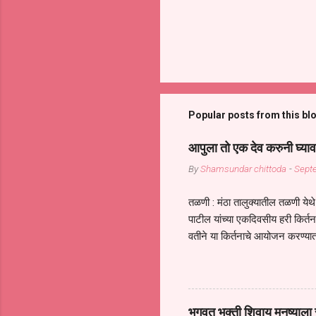
Popular posts from this bl
आपुला तो एक देव करुनी घ्याव
By
Shamsundar chittoda
-
Sept
तळणी : मंठा तालुक्यातील तळणी येथे 
पाटील यांच्या एकदिवसीय हरी किर्
वतीने या किर्तनाचे आयोजन करण्यात
सुख नोहे* *येरती माईक दुःखाची 
जातीच्या परीक्षेचा काळ आहे धर्म
महामारीतून जर आपल्याला वाचायचे 
सप्रदायच खूप मोठा आधार आहे सध्
भगवत भक्ती शिवाय मनुष्याला स