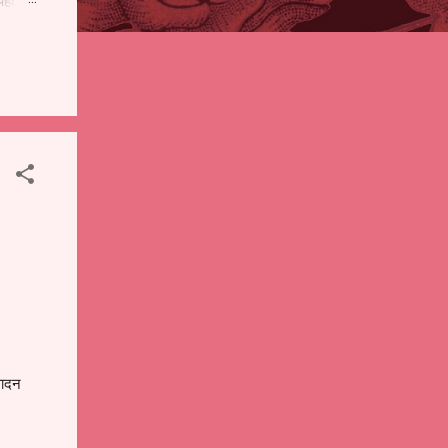
पही
 शालेय
),
ंचे
वादन