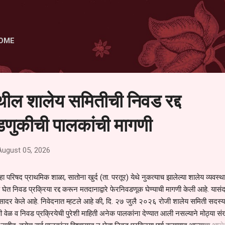
Skip to main content
OME
ेथील शालेय समितीची निवड रद्द
णुकीची पालकांची मागणी
August 05, 2026
हा परिषद प्राथमिक शाळा, सातोना खुर्द (ता. परतूर) येथे नुकत्याच झालेल्या शालेय व्यवस्
 घेत निवड प्रक्रिया रद्द करून मतदानाद्वारे फेरनिवडणूक घेण्याची मागणी केली आहे. यासंदर
न सादर केले आहे. निवेदनात म्हटले आहे की, दि. २७ जुलै २०२६ रोजी शालेय समिती सदस्या
वेळ व निवड प्रक्रियेची पुरेशी माहिती अनेक पालकांना देण्यात आली नसल्याने मोठ्या संख्