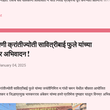
हीत. तसेच सर्व पालकांना विश्वासात न घेता निवड प्रक्रिया पूर्ण करण्यात आल्याचा आरो
निवड अमान्य करून ती रद्द करण्यात यावी आणि सर्व पालकांच्या उपस्थितीत मतदान पद्धतीने
 अशी मागणी पालकांनी केली आहे. या निवेदनाच्या प्रती जिल्हा शिक्षण अधिकारी (प्राथमिक
t
, परतूर यांनाही पाठविण्यात आल्या असून प्रशासन याबाबत काय निर्णय घेते, याकडे पालका
 क्रांतीज्योती सावित्रीबाई फुले यांच्या
्र अभिवादन !
January 04, 2025
्रांतीज्योती सावित्रीबाई फुले यांच्या जयंतीनिमित्त म.गांधी चमन येथील चौकात आयोजित
र व जिल्हाप्रमुख भास्करराव अंबेकर यांच्या हस्ते प्रतिमेस पुष्पहार घालून विनम्र अभि