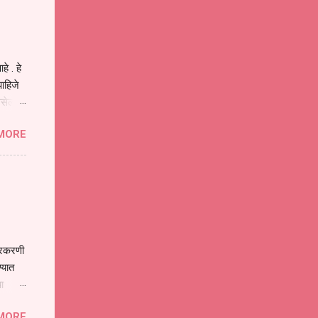
प मोठा
े . हे
ाहिजे
असेल
ा
MORE
होईल .
ने या
 पात्र
ण
ःखी आहे
्रकरणी
्यात
ा
े पोलीस
MORE