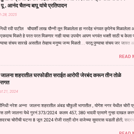
पल्या सगळ्याना करून दीली आहे मनुष्याच्या आयुष्यातील नामसाधना ही त्याच्यासाठी खू
 पू . आनंद चैतन्य बापू यांचे प्रतिपादन
ाधना करण्याचा आळस आ...
h 28, 2025
िधी रवी पाटील चौयार्शी लाख यौन्नी तून मिळालेला हा नरदेह भंगवत कृपेनेच मिळालेला आह
एकदाच मिळते हे परत परत मिळणार नाही याचा उपयोग आपण भगवंत भक्ती साठी च केला प
्याचा संचय सारखे असतील तेव्हाच मनुष्य जन्म मिळतो . . परतू पुण्याचा संचय जर जास्त 
स्वर्गातील देवत्व प्राप्त झाल्याशिवाय राहणार नाही . मानव शरीर हे हिर्यापेक्षा अनमोल आहे त्य
READ 
र सुंगधाचे व्यसन लागण्यापेक्षा भगवत भंक्ती चे व व्यसन लावा म्हणजे या नरदेहाचा उपयोग 
 मनुष्यावर होत असतात यापैकी भगवत कृपा ही पुण्यवानालाच होत असते . भगवंताच्या भजना
्धार होतो गरज आहे त्याला मनापासून आळवण्याची असे प्रतिपादन प पू चेतन्य बापू याचे कृपा
वाई जालना शहरातील घरफोडीत सराईत आरोपी जेरबंद करून तीन तोळे
 चैतन्य बापू यांनी तळणी येथून जवळच असलेल्या बेलोरा येथे केले तीन दिवसीय गीतारामाय
स्तगत
 आयोजन करण्यात आले आहे . या कलयुगात प्रत्येक मनुष्य दुःखी आहे थोडे थोडे सगळेच दु
t 21, 2024
तुम्हाला कोणीच सुखी नजरेला येणार नाही . धनाने सुखी असतील पण शरीर व्याधी...
ीनिधी नरेश अन्ना जालना शहरातील अंबड चौफुली भागातील , योगेश नगर येथील चोरी प
ीस ठाणे जालना येथे गुरनं.373/2024 कलम 457, 380 भादवी प्रमाणे गुन्हा दाखल करण
सदरचा चोरीची घटना 8 जून 2024 रोजी रात्री दोन वाजेच्या सुमारास घडली होती, सदरच
रोपी शोध घेणे बाबत जिल्हा पोलीस अधीक्षक अजय कुमार बंसल यांनी स्थानिक गुन्हे शाखेच
READ 