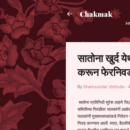
Chakmak
H
सातोना खुर्द य
करून फेरनिवड
By
Shamsundar chittoda
-
सातोना प्रतिनिधी सुरेश लहाने जिल्
समितीच्या निवडीवर पालकांनी आक्षेप
पालकांनी मुख्याध्यापकांकडे निवेद
निवड करण्यात आली. मात्र, बैठकीची 