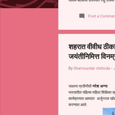
पालक बैठकीस उपस्थित राहू शकले ना
करण्यात आला आहे. यामुळे संबंधित 
समितीची फेरनिवडणूक घेण्यात यावी,
Post a Commen
जालना तसेच तालुका शिक्षण अधिकारी
लक्ष लागले आहे. या न...
शहरात वीवीध ठीकाणी
जयंतीनिमित्त विनम
By
Shamsundar chittoda
-
जालना प्रतीनीधी
नरेश अन्ना
भारतातील पहिल्या महिला शिक्षिका क
कार्यक्रमात आमदार अर्जुनराव खोतक
करण्यात आले.