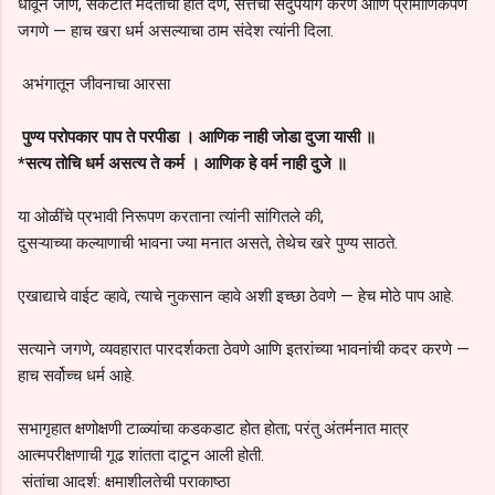
धावून जाणे, संकटात मदतीचा हात देणे, सत्तेचा सदुपयोग करणे आणि प्रामाणिकपणे
जगणे — हाच खरा धर्म असल्याचा ठाम संदेश त्यांनी दिला.
अभंगातून जीवनाचा आरसा
पुण्य परोपकार पाप ते परपीडा । आणिक नाही जोडा दुजा यासी ॥
*सत्य तोचि धर्म असत्य ते कर्म । आणिक हे वर्म नाही दुजे ॥
या ओळींचे प्रभावी निरूपण करताना त्यांनी सांगितले की,
दुसऱ्याच्या कल्याणाची भावना ज्या मनात असते, तेथेच खरे पुण्य साठते.
एखाद्याचे वाईट व्हावे, त्याचे नुकसान व्हावे अशी इच्छा ठेवणे — हेच मोठे पाप आहे.
सत्याने जगणे, व्यवहारात पारदर्शकता ठेवणे आणि इतरांच्या भावनांची कदर करणे —
हाच सर्वोच्च धर्म आहे.
सभागृहात क्षणोक्षणी टाळ्यांचा कडकडाट होत होता; परंतु अंतर्मनात मात्र
आत्मपरीक्षणाची गूढ शांतता दाटून आली होती.
संतांचा आदर्श: क्षमाशीलतेची पराकाष्ठा