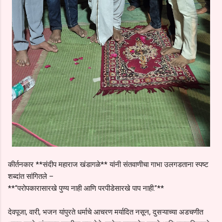
कीर्तनकार **संदीप महाराज खंडागळे** यांनी संतवाणीचा गाभा उलगडताना स्पष्ट
शब्दांत सांगितले –
**“परोपकारासारखे पुण्य नाही आणि परपीडेसारखे पाप नाही.”**
देवपूजा, वारी, भजन यांपुरते धर्माचे आचरण मर्यादित नसून, दुसऱ्याच्या अडचणीत