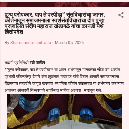
आल्याचा आरोपही करण्यात आला आहे. यामुळे संबंधित निवड अमान्य करून ती रद्द
करण्यात यावी आणि सर्व पालकांच्या उपस्थितीत मतदान पद्धतीने शालेय समितीची
पुण्य परोपकार, पाप ते परपीडा” संतविचारांचा जागर,
फेरनिवडणूक घेण्यात यावी, अशी मागणी पालकांनी केली आहे. या निवेदनाच्या प्रती
कीर्तनातून समाजमनाला स्पर्शसंतविचारांचा दीप पुन्हा
जिल्हा शिक्षण अधिकारी (प्राथमिक), जालना तसेच तालुका शिक्षण अधिकारी,
प्रज्वलित संदीप महाराज खंडागळे यांचा कानडी येथे
परतूर यांनाही पाठविण्यात आल्या असून प्रशासन याबाबत काय निर्णय घेते, याकडे
हितोपदेश
पालकांचे लक्ष लागले आहे. या न...
By
Shamsundar chittoda
-
March 05, 2026
तळणी प्रतिनिधी
रवी पाटील
*“पुण्य परोपकार, पाप ते परपीडा”* या अमर अभंगातून मानवतेचा सोपा पण अत्यंत
प्रभावी जीवनमंत्र देणारे संत तुकाराम महाराज यांचे विचार आजही समाजमनाला
तितक्याच ताकदीने जागृत करतात. स्थानिक कीर्तन सोहळ्यात या अभंगावर करण्यात
आलेल्या ओजस्वी निरूपणाने उपस्थित भाविक अक्षरशः भारावून गेले.