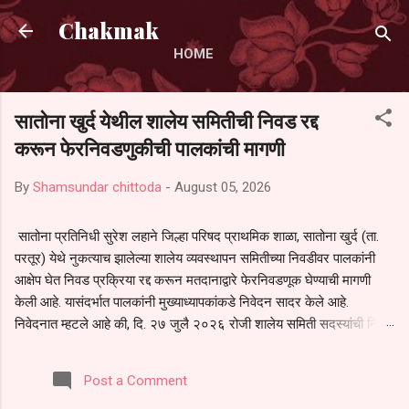
Skip to main content
Chakmak
HOME
सातोना खुर्द येथील शालेय समितीची निवड रद्द
करून फेरनिवडणुकीची पालकांची मागणी
By
Shamsundar chittoda
-
August 05, 2026
सातोना प्रतिनिधी सुरेश लहाने जिल्हा परिषद प्राथमिक शाळा, सातोना खुर्द (ता.
परतूर) येथे नुकत्याच झालेल्या शालेय व्यवस्थापन समितीच्या निवडीवर पालकांनी
आक्षेप घेत निवड प्रक्रिया रद्द करून मतदानाद्वारे फेरनिवडणूक घेण्याची मागणी
केली आहे. यासंदर्भात पालकांनी मुख्याध्यापकांकडे निवेदन सादर केले आहे.
निवेदनात म्हटले आहे की, दि. २७ जुलै २०२६ रोजी शालेय समिती सदस्यांची निवड
करण्यात आली. मात्र, बैठकीची वेळ व निवड प्रक्रियेची पुरेशी माहिती अनेक
पालकांना देण्यात आली नसल्याने मोठ्या संख्येने पालक बैठकीस उपस्थित राहू शकले
Post a Comment
नाहीत. तसेच सर्व पालकांना विश्वासात न घेता निवड प्रक्रिया पूर्ण करण्यात