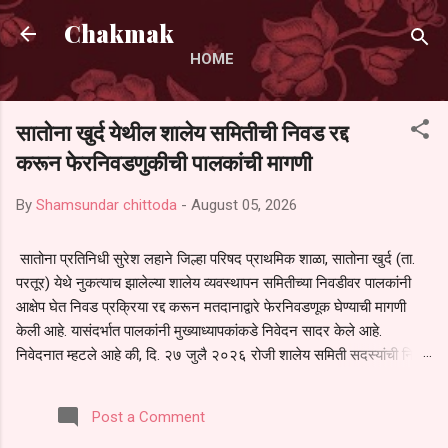
Skip to main content
Chakmak
HOME
सातोना खुर्द येथील शालेय समितीची निवड रद्द
करून फेरनिवडणुकीची पालकांची मागणी
By
Shamsundar chittoda
-
August 05, 2026
सातोना प्रतिनिधी सुरेश लहाने जिल्हा परिषद प्राथमिक शाळा, सातोना खुर्द (ता.
परतूर) येथे नुकत्याच झालेल्या शालेय व्यवस्थापन समितीच्या निवडीवर पालकांनी
आक्षेप घेत निवड प्रक्रिया रद्द करून मतदानाद्वारे फेरनिवडणूक घेण्याची मागणी
केली आहे. यासंदर्भात पालकांनी मुख्याध्यापकांकडे निवेदन सादर केले आहे.
निवेदनात म्हटले आहे की, दि. २७ जुलै २०२६ रोजी शालेय समिती सदस्यांची निवड
करण्यात आली. मात्र, बैठकीची वेळ व निवड प्रक्रियेची पुरेशी माहिती अनेक
पालकांना देण्यात आली नसल्याने मोठ्या संख्येने पालक बैठकीस उपस्थित राहू शकले
Post a Comment
नाहीत. तसेच सर्व पालकांना विश्वासात न घेता निवड प्रक्रिया पूर्ण करण्यात