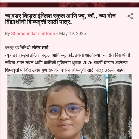
आल्याचा आरोपही करण्यात आला आहे. यामुळे संबंधित निवड अमान्य करून ती रद्द
करण्यात यावी आणि सर्व पालकांच्या उपस्थितीत मतदान पद्धतीने शालेय समितीची
न्यू वंडर किड्स इंग्लिश स्कूल आणि ज्यू. कॉ., च्या दोन
फेरनिवडणूक घेण्यात यावी, अशी मागणी पालकांनी केली आहे. या निवेदनाच्या प्रती
विद्यार्थीनी शिष्यवृत्ती साठी पात्र.
जिल्हा शिक्षण अधिकारी (प्राथमिक), जालना तसेच तालुका शिक्षण अधिकारी,
परतूर यांनाही पाठविण्यात आल्या असून प्रशासन याबाबत काय निर्णय घेते, याकडे
By
Shamsundar chittoda
-
May 19, 2026
पालकांचे लक्ष लागले आहे. या न...
परतूर प्रतिनिधी
संतोष शर्मा
न्यू वंडर किड्स इंग्लिश स्कूल आणि ज्यू. कॉ., इयत्ता आठवीच्या च्या दोन विद्यार्थीनी
रुचिता अमर नवल आणि कार्तिकी मुक्तिराम धुमाळ 2026 यावर्षी घेण्यात आलेल्या
शिष्यवृत्ती परिक्षेत उत्तम गुण संपादन करून शिष्यवृत्ती साठी पात्र ठरल्या आहेत.