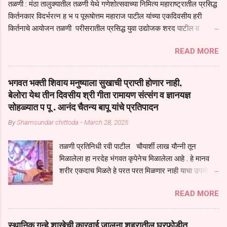
तळणी : मंठा तालुक्यातील तळणी येथे गणेशोत्सवाच्या निमित्य महाराष्ट्रातील प्रसिद्ध
किर्तनकार विदर्भरत्न ह भ प पूरूषोत्तम महाराज पाटील यांच्या एकदिवसीय हरी
किर्तनाचे आयोजन तळणी परीसरातील प्रसिद्ध युवा उद्योजक शरद पाटील व
भगवान देशमुख याच्या वतीने या किर्तनाचे आयोजन करण्यात आले होते जगदगुरु
READ MORE
तुकाराम महाराज यांच्या *आपुला तो एक देव करुनी घ्यावा* *तेणे विन जिवा सुख
नोहे* *येरती माईक दुःखाची जनीती* *नाही आदी अंती अवसान* या अभंगावर
सुंदर निरूपण केले सध्य स्थितीचा काळ हा मानव जातीच्या परीक्षेचा काळ आहे
भगवत भक्ती शिवाय मनुष्याला सुखाची प्राप्ती होणार नाही,
धर्ममंडपात बसलेली लोक ही खरच भाग्यवान आहेत कोरोना सारख्या महामारीत आपंण
बेलोरा येथ तीन दिवसीय श्री गीता रामायण संत्संग व ज्ञानयज्ञ
जिवंत आहोत या महामारीतून जर आपल्याला वाचायचे असेल तर धार्मीक विचाराचा
सोहळ्यात प पू . आनंद चैतन्य बापू यांचे प्रतिपादन
आधार आपल्याला घ्यावाच लागेल महामारीच्या काळात वारकरी सप्रदायच खूप मोठा
By
Shamsundar chittoda
-
March 28, 2025
आधार आहे सध्य स्थितीत मानव जातीची मानसीक अवस्था सक्षम असणे गरजेचे आहे
कोरोना ने मानवी जीवनातील गरजा कीती कमी आहेत यांची जाणीव आपल्या
तळणी प्रतिनिधी रवी पाटील चौयार्शी लाख यौन्नी तून
सगळ्याना करून दीली आहे मनुष्याच्या आयुष्यातील नामसाधना ही त्याच्यासाठी खूप
मिळालेला हा नरदेह भंगवत कृपेनेच मिळालेला आहे . हे मानव
मोठा आधार असते परतू आज काल तीच साधना करण्याचा आळस आ...
शरीर एकदाच मिळते हे परत परत मिळणार नाही याचा उपयोग
आपण भगवंत भक्ती साठी च केला पाहिजे पाप आणि पुण्याचा
READ MORE
संचय सारखे असतील तेव्हाच मनुष्य जन्म मिळतो . . परतू
पुण्याचा संचय जर जास्त असेल तर तुम्हाला स्वर्गातील देवत्व
प्राप्त झाल्याशिवाय राहणार नाही . मानव शरीर हे हिर्यापेक्षा
स्थानिक गुन्हे शाखेची कारवाई जालना शहरातील घरफोडीत