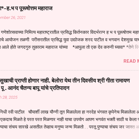
ा*-ह.भ प पूरूषोत्तम महाराज
ember 26, 2021
गणेशोत्सवाच्या निमित्य महाराष्ट्रातील प्रसिद्ध किर्तनकार विदर्भरत्न ह भ प पूरूषोत्तम मह
तनाचे आयोजन तळणी परीसरातील प्रसिद्ध युवा उद्योजक शरद पाटील व भगवान देशमुख याच
 आले होते जगदगुरु तुकाराम महाराज यांच्या *आपुला तो एक देव करुनी घ्यावा* *तेणे व
जनीती* *नाही आदी अंती अवसान* या अभंगावर सुंदर निरूपण केले सध्य स्थितीचा काळ ह
READ 
मंडपात बसलेली लोक ही खरच भाग्यवान आहेत कोरोना सारख्या महामारीत आपंण जिवंत आहोत 
असेल तर धार्मीक विचाराचा आधार आपल्याला घ्यावाच लागेल महामारीच्या काळात वारकरी
य स्थितीत मानव जातीची मानसीक अवस्था सक्षम असणे गरजेचे आहे कोरोना ने मानवी ज
ुखाची प्राप्ती होणार नाही, बेलोरा येथ तीन दिवसीय श्री गीता रामायण
पल्या सगळ्याना करून दीली आहे मनुष्याच्या आयुष्यातील नामसाधना ही त्याच्यासाठी खू
 पू . आनंद चैतन्य बापू यांचे प्रतिपादन
ाधना करण्याचा आळस आ...
h 28, 2025
िधी रवी पाटील चौयार्शी लाख यौन्नी तून मिळालेला हा नरदेह भंगवत कृपेनेच मिळालेला आह
एकदाच मिळते हे परत परत मिळणार नाही याचा उपयोग आपण भगवंत भक्ती साठी च केला प
्याचा संचय सारखे असतील तेव्हाच मनुष्य जन्म मिळतो . . परतू पुण्याचा संचय जर जास्त 
स्वर्गातील देवत्व प्राप्त झाल्याशिवाय राहणार नाही . मानव शरीर हे हिर्यापेक्षा अनमोल आहे त्य