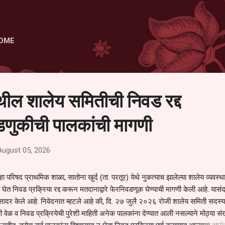
Skip to main content
OME
ेथील शालेय समितीची निवड रद्द
णुकीची पालकांची मागणी
August 05, 2026
हा परिषद प्राथमिक शाळा, सातोना खुर्द (ता. परतूर) येथे नुकत्याच झालेल्या शालेय व्यवस्
 घेत निवड प्रक्रिया रद्द करून मतदानाद्वारे फेरनिवडणूक घेण्याची मागणी केली आहे. यासंदर
न सादर केले आहे. निवेदनात म्हटले आहे की, दि. २७ जुलै २०२६ रोजी शालेय समिती सदस्या
वेळ व निवड प्रक्रियेची पुरेशी माहिती अनेक पालकांना देण्यात आली नसल्याने मोठ्या संख्