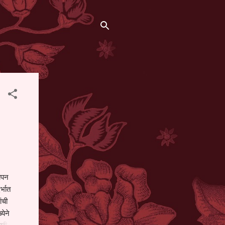
थापन
्भात
ंची
येने