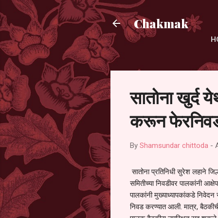
Chakmak
H
सातोना खुर्द य
करून फेरनिवड
By
Shamsundar chittoda
-
सातोना प्रतिनिधी सुरेश लहाने जिल्
समितीच्या निवडीवर पालकांनी आक्षेप
पालकांनी मुख्याध्यापकांकडे निवेद
निवड करण्यात आली. मात्र, बैठकीची 