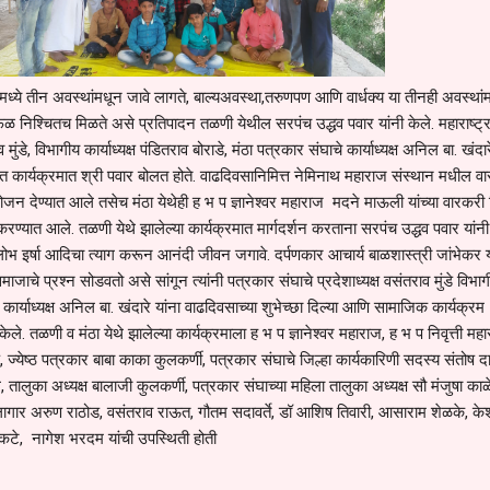
ध्ये तीन अवस्थांमधून जावे लागते, बाल्यअवस्था,तरुणपण आणि वार्धक्य या तीनही अवस्थां
ळ निश्चितच मिळते असे प्रतिपादन तळणी येथील सरपंच उद्धव पवार यांनी केले. महाराष्ट्र
मुंडे, विभागीय कार्याध्यक्ष पंडितराव बोराडे, मंठा पत्रकार संघाचे कार्याध्यक्ष अनिल बा. खंदारे
 कार्यक्रमात श्री पवार बोलत होते. वाढदिवसानिमित्त नेमिनाथ महाराज संस्थान मधील व
न्न भोजन देण्यात आले तसेच मंठा येथेही ह भ प ज्ञानेश्वर महाराज मदने माऊली यांच्या वारकरी 
 करण्यात आले. तळणी येथे झालेल्या कार्यक्रमात मार्गदर्शन करताना सरपंच उद्धव पवार यांनी
लोभ इर्षा आदिचा त्याग करून आनंदी जीवन जगावे. दर्पणकार आचार्य बाळशास्त्री जांभेकर य
जाचे प्रश्न सोडवतो असे सांगून त्यांनी पत्रकार संघाचे प्रदेशाध्यक्ष वसंतराव मुंडे विभा
ठा कार्याध्यक्ष अनिल बा. खंदारे यांना वाढदिवसाच्या शुभेच्छा दिल्या आणि सामाजिक कार्यक्रम
ेले. तळणी व मंठा येथे झालेल्या कार्यक्रमाला ह भ प ज्ञानेश्वर महाराज, ह भ प निवृत्ती मह
 ज्येष्ठ पत्रकार बाबा काका कुलकर्णी, पत्रकार संघाचे जिल्हा कार्यकारिणी सदस्य संतोष द
 तालुका अध्यक्ष बालाजी कुलकर्णी, पत्रकार संघाच्या महिला तालुका अध्यक्ष सौ मंजुषा काळ
सल्लागार अरुण राठोड, वसंतराव राऊत, गौतम सदावर्ते, डॉ आशिष तिवारी, आसाराम शेळके, क
टे, नागेश भरदम यांची उपस्थिती होती