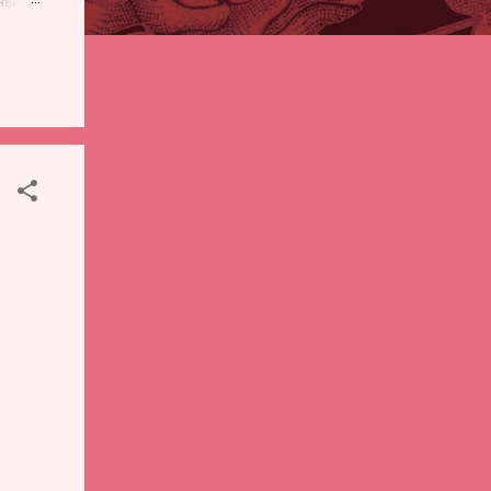
पही
 शालेय
),
ंचे