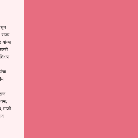
मधून
 राज्य
 यांच्या
ारकरी
शिक्षण
ांचा
गीय
ाराज
ायमा,
े, माजी
ेशव