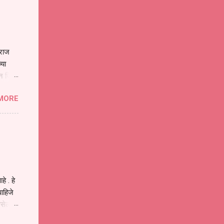
ाराज
्या
िन जिवा
ा मानव
MORE
या
ीवनातील
प मोठा
े . हे
ाहिजे
असेल
ा