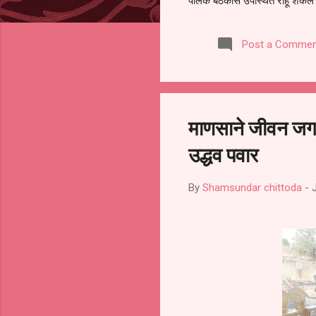
पालक बैठकीस उपस्थित राहू शकले ना
करण्यात आला आहे. यामुळे संबंधित 
समितीची फेरनिवडणूक घेण्यात यावी,
Post a Commen
जालना तसेच तालुका शिक्षण अधिकारी
लक्ष लागले आहे. या न...
माणसाने जीवन जग
उद्धव पवार
By
Shamsundar chittoda
-