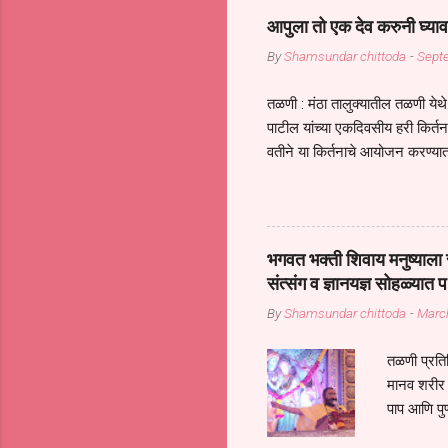
आपुला तो एक देव करुनी घ्याव
By
Shamsundar chittoda
-
Sept
तळणी : मंठा तालुक्यातील तळणी येथे 
पाटील यांच्या एकदिवसीय हरी किर्
वतीने या किर्तनाचे आयोजन करण्यात
सुख नोहे* *येरती माईक दुःखाची 
जातीच्या परीक्षेचा काळ आहे धर्म
महामारीतून जर आपल्याला वाचायचे 
सप्रदायच खूप मोठा आधार आहे सध्
भगवत भक्ती शिवाय मनुष्याला स
गरजा कीती कमी आहेत यांची जाणीव आ
संत्संग व ज्ञानयज्ञ सोहळ्यात प
आधार असते परतू आज काल तीच स
By
Shamsundar chittoda
-
Marc
तळणी प्रतिन
मानव शरीर 
पाप आणि पुण
तर तुम्हाला 