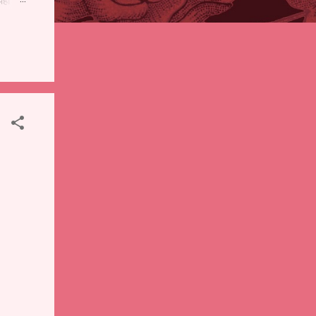
पही
 शालेय
),
ंचे