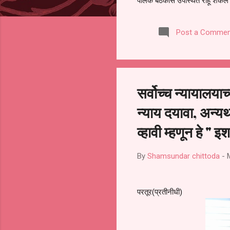
पालक बैठकीस उपस्थित राहू शकले ना
करण्यात आला आहे. यामुळे संबंधित 
समितीची फेरनिवडणूक घेण्यात यावी,
Post a Commen
जालना तसेच तालुका शिक्षण अधिकारी
लक्ष लागले आहे. या न...
सर्वोच्च न्यायालय
न्याय दयावा, अन
व्हावी म्हणून हे " इ
By
Shamsundar chittoda
-
परतूर(प्रतीनीधी)