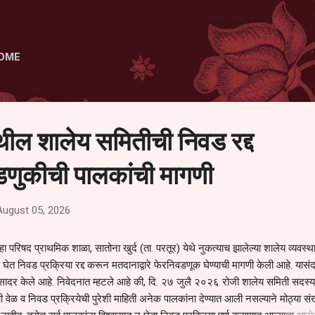
Skip to main content
OME
ेथील शालेय समितीची निवड रद्द
णुकीची पालकांची मागणी
August 05, 2026
हा परिषद प्राथमिक शाळा, सातोना खुर्द (ता. परतूर) येथे नुकत्याच झालेल्या शालेय व्यवस्
 घेत निवड प्रक्रिया रद्द करून मतदानाद्वारे फेरनिवडणूक घेण्याची मागणी केली आहे. यासंदर
न सादर केले आहे. निवेदनात म्हटले आहे की, दि. २७ जुलै २०२६ रोजी शालेय समिती सदस्या
वेळ व निवड प्रक्रियेची पुरेशी माहिती अनेक पालकांना देण्यात आली नसल्याने मोठ्या संख्