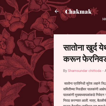
Chakmak
H
सातोना खुर्द य
करून फेरनिवड
By
Shamsundar chittoda
-
सातोना प्रतिनिधी सुरेश लहाने जिल्
समितीच्या निवडीवर पालकांनी आक्षेप
पालकांनी मुख्याध्यापकांकडे निवेद
निवड करण्यात आली. मात्र, बैठकीची 