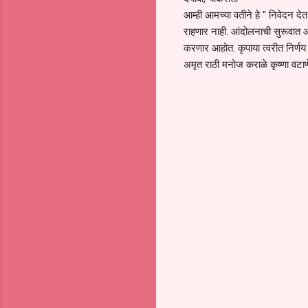
आम्ही आमच्या वतीने हे " निवेदन 
राहणार नाही. आंदोलनाची सुरूवात 
करणार आहोत. कृपाया त्वरीत निर्णय
अमृत राठी मनोज कराळे कृष्णा वटा
C
o
m
m
e
n
t
s