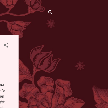
थापन
्भात
ंची
येने