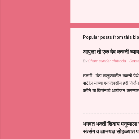
Popular posts from this bl
आपुला तो एक देव करुनी घ्याव
By
Shamsundar chittoda
-
Sept
तळणी : मंठा तालुक्यातील तळणी येथे 
पाटील यांच्या एकदिवसीय हरी किर्
वतीने या किर्तनाचे आयोजन करण्यात
सुख नोहे* *येरती माईक दुःखाची 
जातीच्या परीक्षेचा काळ आहे धर्म
महामारीतून जर आपल्याला वाचायचे 
सप्रदायच खूप मोठा आधार आहे सध्
भगवत भक्ती शिवाय मनुष्याला स
गरजा कीती कमी आहेत यांची जाणीव आ
संत्संग व ज्ञानयज्ञ सोहळ्यात प
आधार असते परतू आज काल तीच स