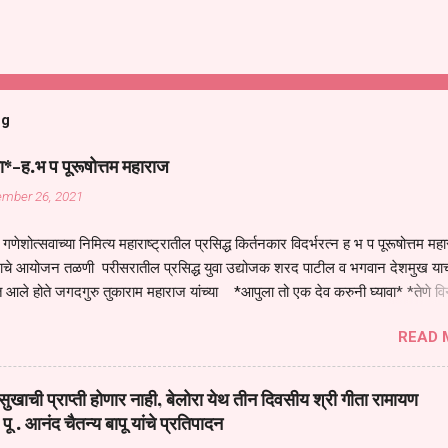
og
ा*-ह.भ प पूरूषोत्तम महाराज
ember 26, 2021
गणेशोत्सवाच्या निमित्य महाराष्ट्रातील प्रसिद्ध किर्तनकार विदर्भरत्न ह भ प पूरूषोत्तम मह
तनाचे आयोजन तळणी परीसरातील प्रसिद्ध युवा उद्योजक शरद पाटील व भगवान देशमुख याच
 आले होते जगदगुरु तुकाराम महाराज यांच्या *आपुला तो एक देव करुनी घ्यावा* *तेणे व
जनीती* *नाही आदी अंती अवसान* या अभंगावर सुंदर निरूपण केले सध्य स्थितीचा काळ ह
READ 
मंडपात बसलेली लोक ही खरच भाग्यवान आहेत कोरोना सारख्या महामारीत आपंण जिवंत आहोत 
असेल तर धार्मीक विचाराचा आधार आपल्याला घ्यावाच लागेल महामारीच्या काळात वारकरी
य स्थितीत मानव जातीची मानसीक अवस्था सक्षम असणे गरजेचे आहे कोरोना ने मानवी ज
ुखाची प्राप्ती होणार नाही, बेलोरा येथ तीन दिवसीय श्री गीता रामायण
पल्या सगळ्याना करून दीली आहे मनुष्याच्या आयुष्यातील नामसाधना ही त्याच्यासाठी खू
 पू . आनंद चैतन्य बापू यांचे प्रतिपादन
ाधना करण्याचा आळस आ...