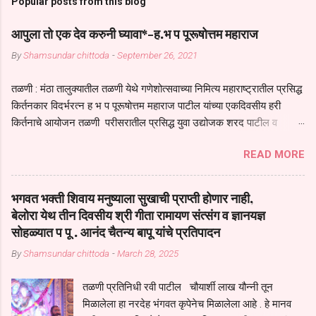
Popular posts from this blog
आपुला तो एक देव करुनी घ्यावा*-ह.भ प पूरूषोत्तम महाराज
By
Shamsundar chittoda
-
September 26, 2021
तळणी : मंठा तालुक्यातील तळणी येथे गणेशोत्सवाच्या निमित्य महाराष्ट्रातील प्रसिद्ध
किर्तनकार विदर्भरत्न ह भ प पूरूषोत्तम महाराज पाटील यांच्या एकदिवसीय हरी
किर्तनाचे आयोजन तळणी परीसरातील प्रसिद्ध युवा उद्योजक शरद पाटील व
भगवान देशमुख याच्या वतीने या किर्तनाचे आयोजन करण्यात आले होते जगदगुरु
READ MORE
तुकाराम महाराज यांच्या *आपुला तो एक देव करुनी घ्यावा* *तेणे विन जिवा सुख
नोहे* *येरती माईक दुःखाची जनीती* *नाही आदी अंती अवसान* या अभंगावर
सुंदर निरूपण केले सध्य स्थितीचा काळ हा मानव जातीच्या परीक्षेचा काळ आहे
भगवत भक्ती शिवाय मनुष्याला सुखाची प्राप्ती होणार नाही,
धर्ममंडपात बसलेली लोक ही खरच भाग्यवान आहेत कोरोना सारख्या महामारीत आपंण
बेलोरा येथ तीन दिवसीय श्री गीता रामायण संत्संग व ज्ञानयज्ञ
जिवंत आहोत या महामारीतून जर आपल्याला वाचायचे असेल तर धार्मीक विचाराचा
सोहळ्यात प पू . आनंद चैतन्य बापू यांचे प्रतिपादन
आधार आपल्याला घ्यावाच लागेल महामारीच्या काळात वारकरी सप्रदायच खूप मोठा
By
Shamsundar chittoda
-
March 28, 2025
आधार आहे सध्य स्थितीत मानव जातीची मानसीक अवस्था सक्षम असणे गरजेचे आहे
कोरोना ने मानवी जीवनातील गरजा कीती कमी आहेत यांची जाणीव आपल्या
तळणी प्रतिनिधी रवी पाटील चौयार्शी लाख यौन्नी तून
सगळ्याना करून दीली आहे मनुष्याच्या आयुष्यातील नामसाधना ही त्याच्यासाठी खूप
मिळालेला हा नरदेह भंगवत कृपेनेच मिळालेला आहे . हे मानव
मोठा आधार असते परतू आज काल तीच साधना करण्याचा आळस आ...