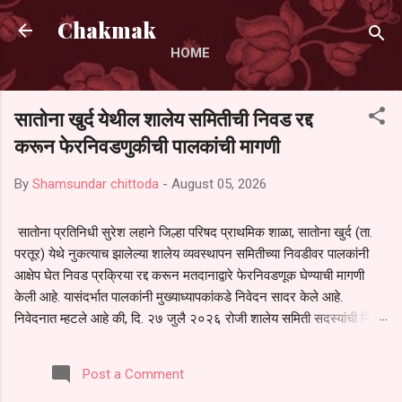
Skip to main content
Chakmak
HOME
सातोना खुर्द येथील शालेय समितीची निवड रद्द
करून फेरनिवडणुकीची पालकांची मागणी
By
Shamsundar chittoda
-
August 05, 2026
सातोना प्रतिनिधी सुरेश लहाने जिल्हा परिषद प्राथमिक शाळा, सातोना खुर्द (ता.
परतूर) येथे नुकत्याच झालेल्या शालेय व्यवस्थापन समितीच्या निवडीवर पालकांनी
आक्षेप घेत निवड प्रक्रिया रद्द करून मतदानाद्वारे फेरनिवडणूक घेण्याची मागणी
केली आहे. यासंदर्भात पालकांनी मुख्याध्यापकांकडे निवेदन सादर केले आहे.
निवेदनात म्हटले आहे की, दि. २७ जुलै २०२६ रोजी शालेय समिती सदस्यांची निवड
करण्यात आली. मात्र, बैठकीची वेळ व निवड प्रक्रियेची पुरेशी माहिती अनेक
पालकांना देण्यात आली नसल्याने मोठ्या संख्येने पालक बैठकीस उपस्थित राहू शकले
Post a Comment
नाहीत. तसेच सर्व पालकांना विश्वासात न घेता निवड प्रक्रिया पूर्ण करण्यात