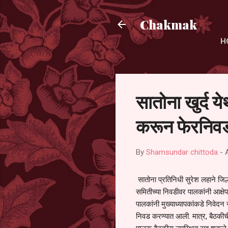
Chakmak
H
सातोना खुर्द य
करून फेरनिवड
By
Shamsundar chittoda
-
सातोना प्रतिनिधी सुरेश लहाने जिल्
समितीच्या निवडीवर पालकांनी आक्षेप
पालकांनी मुख्याध्यापकांकडे निवेद
निवड करण्यात आली. मात्र, बैठकीची 