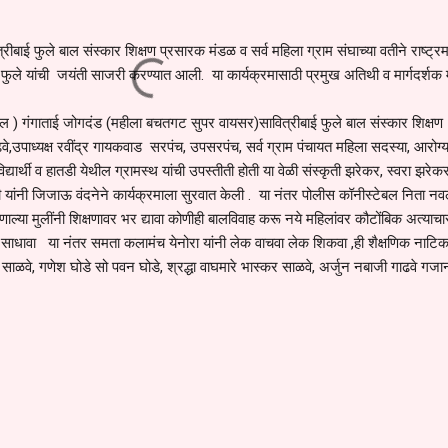
्रीबाई फुले बाल संस्कार शिक्षण प्रसारक मंडळ व सर्व महिला ग्राम संघाच्या वतीने राष्ट्रम
ई फुले यांची जयंती साजरी करण्यात आली. या कार्यक्रमासाठी प्रमुख अतिथी व मार्गदर्शक 
बल ) गंगाताई जोगदंड (महीला बचतगट सुपर वायसर)सावित्रीबाई फुले बाल संस्कार शिक्षण
ढवे,उपाध्यक्ष रवींद्र गायकवाड सरपंच, उपसरपंच, सर्व ग्राम पंचायत महिला सदस्या, आरोग्
यार्थी व हातडी येथील ग्रामस्थ यांची उपस्तीती होती या वेळी संस्कृती झरेकर, स्वरा झरेकर
ी यांनी जिजाऊ वंदनेने कार्यक्रमाला सुरवात केली . या नंतर पोलीस कॉनीस्टेबल निता नव
 म्हणाल्या मुलींनी शिक्षणावर भर द्यावा कोणीही बालविवाह करू नये महिलांवर कौटोंबिक अत्याच
क साधावा या नंतर समता कलामंच येनोरा यांनी लेक वाचवा लेक शिकवा ,ही शैक्षणिक नाटि
साळवे, गणेश घोडे सो पवन घोडे, श्रद्धा वाघमारे भास्कर साळवे, अर्जुन नबाजी गाढवे गज