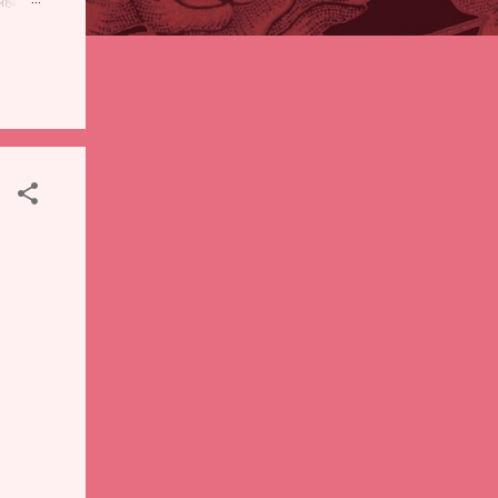
पही
 शालेय
),
ंचे