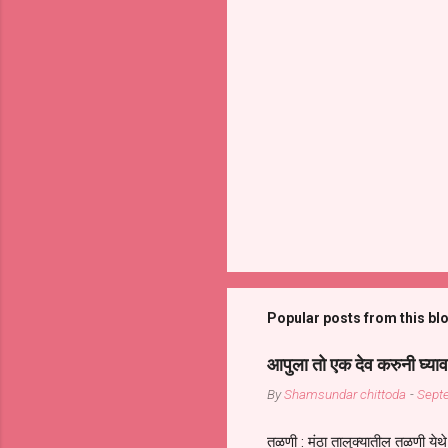
Popular posts from this bl
आपुला तो एक देव करुनी घ्याव
By
Shamsundar chittoda
-
Sept
तळणी : मंठा तालुक्यातील तळणी येथे 