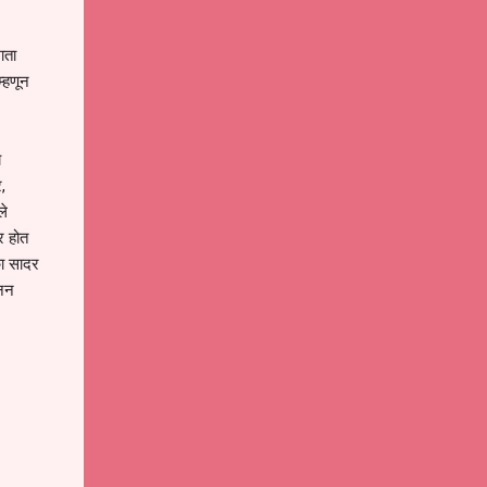
ाता
म्हणून
य
,
ले
ार होत
का सादर
ानन