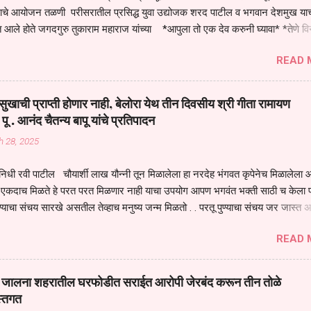
तनाचे आयोजन तळणी परीसरातील प्रसिद्ध युवा उद्योजक शरद पाटील व भगवान देशमुख याच
 आले होते जगदगुरु तुकाराम महाराज यांच्या *आपुला तो एक देव करुनी घ्यावा* *तेणे व
जनीती* *नाही आदी अंती अवसान* या अभंगावर सुंदर निरूपण केले सध्य स्थितीचा काळ ह
READ 
मंडपात बसलेली लोक ही खरच भाग्यवान आहेत कोरोना सारख्या महामारीत आपंण जिवंत आहोत 
असेल तर धार्मीक विचाराचा आधार आपल्याला घ्यावाच लागेल महामारीच्या काळात वारकरी
य स्थितीत मानव जातीची मानसीक अवस्था सक्षम असणे गरजेचे आहे कोरोना ने मानवी ज
ुखाची प्राप्ती होणार नाही, बेलोरा येथ तीन दिवसीय श्री गीता रामायण
पल्या सगळ्याना करून दीली आहे मनुष्याच्या आयुष्यातील नामसाधना ही त्याच्यासाठी खू
 पू . आनंद चैतन्य बापू यांचे प्रतिपादन
ाधना करण्याचा आळस आ...
h 28, 2025
िधी रवी पाटील चौयार्शी लाख यौन्नी तून मिळालेला हा नरदेह भंगवत कृपेनेच मिळालेला आह
एकदाच मिळते हे परत परत मिळणार नाही याचा उपयोग आपण भगवंत भक्ती साठी च केला प
्याचा संचय सारखे असतील तेव्हाच मनुष्य जन्म मिळतो . . परतू पुण्याचा संचय जर जास्त 
स्वर्गातील देवत्व प्राप्त झाल्याशिवाय राहणार नाही . मानव शरीर हे हिर्यापेक्षा अनमोल आहे त्य
READ 
र सुंगधाचे व्यसन लागण्यापेक्षा भगवत भंक्ती चे व व्यसन लावा म्हणजे या नरदेहाचा उपयोग 
 मनुष्यावर होत असतात यापैकी भगवत कृपा ही पुण्यवानालाच होत असते . भगवंताच्या भजना
्धार होतो गरज आहे त्याला मनापासून आळवण्याची असे प्रतिपादन प पू चेतन्य बापू याचे कृपा
वाई जालना शहरातील घरफोडीत सराईत आरोपी जेरबंद करून तीन तोळे
 चैतन्य बापू यांनी तळणी येथून जवळच असलेल्या बेलोरा येथे केले तीन दिवसीय गीतारामाय
स्तगत
 आयोजन करण्यात आले आहे . या कलयुगात प्रत्येक मनुष्य दुःखी आहे थोडे थोडे सगळेच दु