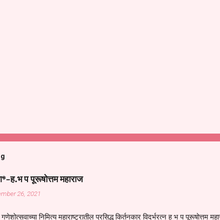
og
ा*-ह.भ प पूरूषोत्तम महाराज
ember 26, 2021
गणेशोत्सवाच्या निमित्य महाराष्ट्रातील प्रसिद्ध किर्तनकार विदर्भरत्न ह भ प पूरूषोत्तम मह