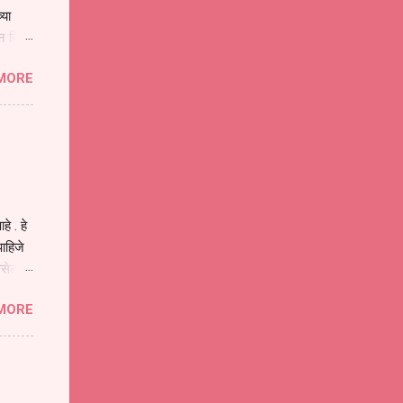
्या
िन जिवा
ा मानव
MORE
या
ीवनातील
प मोठा
े . हे
ाहिजे
असेल
ा
MORE
होईल .
ने या
 पात्र
ण
ःखी आहे