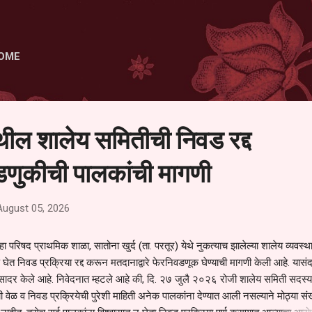
Skip to main content
OME
ेथील शालेय समितीची निवड रद्द
णुकीची पालकांची मागणी
August 05, 2026
हा परिषद प्राथमिक शाळा, सातोना खुर्द (ता. परतूर) येथे नुकत्याच झालेल्या शालेय व्यवस्
 घेत निवड प्रक्रिया रद्द करून मतदानाद्वारे फेरनिवडणूक घेण्याची मागणी केली आहे. यासंदर
न सादर केले आहे. निवेदनात म्हटले आहे की, दि. २७ जुलै २०२६ रोजी शालेय समिती सदस्या
वेळ व निवड प्रक्रियेची पुरेशी माहिती अनेक पालकांना देण्यात आली नसल्याने मोठ्या संख्