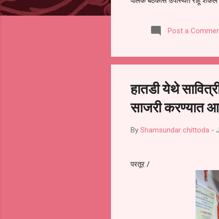
पालक बैठकीस उपस्थित राहू शकले ना
करण्यात आला आहे. यामुळे संबंधित 
समितीची फेरनिवडणूक घेण्यात यावी,
Post a Commen
जालना तसेच तालुका शिक्षण अधिकारी
लक्ष लागले आहे. या न...
हातडी येथे सावित्र
साजरी करण्या
By
Shamsundar chittoda
-
परतूर /