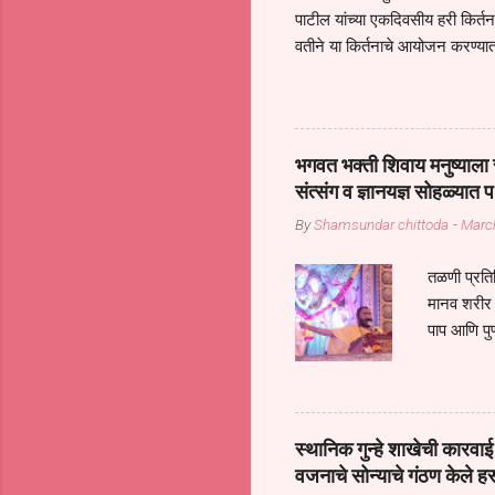
पाटील यांच्या एकदिवसीय हरी किर्
वतीने या किर्तनाचे आयोजन करण्यात
सुख नोहे* *येरती माईक दुःखाची 
जातीच्या परीक्षेचा काळ आहे धर्म
महामारीतून जर आपल्याला वाचायचे 
सप्रदायच खूप मोठा आधार आहे सध्
भगवत भक्ती शिवाय मनुष्याला स
गरजा कीती कमी आहेत यांची जाणीव आ
संत्संग व ज्ञानयज्ञ सोहळ्यात प
आधार असते परतू आज काल तीच स
By
Shamsundar chittoda
-
Marc
तळणी प्रतिन
मानव शरीर 
पाप आणि पुण
तर तुम्हाला 
शरिराला इंत
चार कुपा या
नरदेहाचा उद
स्थानिक गुन्हे शाखेची कार
शिष्य आनंद
वजनाचे सोन्याचे गंठण केले ह
संत्संगाचे