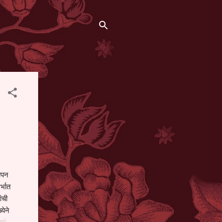
थापन
्भात
ंची
येने