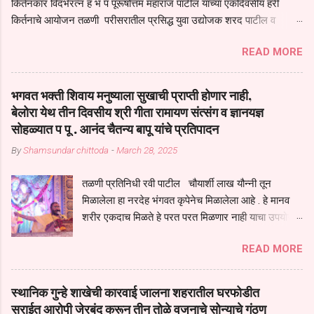
किर्तनकार विदर्भरत्न ह भ प पूरूषोत्तम महाराज पाटील यांच्या एकदिवसीय हरी
किर्तनाचे आयोजन तळणी परीसरातील प्रसिद्ध युवा उद्योजक शरद पाटील व
भगवान देशमुख याच्या वतीने या किर्तनाचे आयोजन करण्यात आले होते जगदगुरु
READ MORE
तुकाराम महाराज यांच्या *आपुला तो एक देव करुनी घ्यावा* *तेणे विन जिवा सुख
नोहे* *येरती माईक दुःखाची जनीती* *नाही आदी अंती अवसान* या अभंगावर
सुंदर निरूपण केले सध्य स्थितीचा काळ हा मानव जातीच्या परीक्षेचा काळ आहे
भगवत भक्ती शिवाय मनुष्याला सुखाची प्राप्ती होणार नाही,
धर्ममंडपात बसलेली लोक ही खरच भाग्यवान आहेत कोरोना सारख्या महामारीत आपंण
बेलोरा येथ तीन दिवसीय श्री गीता रामायण संत्संग व ज्ञानयज्ञ
जिवंत आहोत या महामारीतून जर आपल्याला वाचायचे असेल तर धार्मीक विचाराचा
सोहळ्यात प पू . आनंद चैतन्य बापू यांचे प्रतिपादन
आधार आपल्याला घ्यावाच लागेल महामारीच्या काळात वारकरी सप्रदायच खूप मोठा
By
Shamsundar chittoda
-
March 28, 2025
आधार आहे सध्य स्थितीत मानव जातीची मानसीक अवस्था सक्षम असणे गरजेचे आहे
कोरोना ने मानवी जीवनातील गरजा कीती कमी आहेत यांची जाणीव आपल्या
तळणी प्रतिनिधी रवी पाटील चौयार्शी लाख यौन्नी तून
सगळ्याना करून दीली आहे मनुष्याच्या आयुष्यातील नामसाधना ही त्याच्यासाठी खूप
मिळालेला हा नरदेह भंगवत कृपेनेच मिळालेला आहे . हे मानव
मोठा आधार असते परतू आज काल तीच साधना करण्याचा आळस आ...
शरीर एकदाच मिळते हे परत परत मिळणार नाही याचा उपयोग
आपण भगवंत भक्ती साठी च केला पाहिजे पाप आणि पुण्याचा
READ MORE
संचय सारखे असतील तेव्हाच मनुष्य जन्म मिळतो . . परतू
पुण्याचा संचय जर जास्त असेल तर तुम्हाला स्वर्गातील देवत्व
प्राप्त झाल्याशिवाय राहणार नाही . मानव शरीर हे हिर्यापेक्षा
स्थानिक गुन्हे शाखेची कारवाई जालना शहरातील घरफोडीत
अनमोल आहे त्या शरिराला इंतर सुंगधाचे व्यसन लागण्यापेक्षा
सराईत आरोपी जेरबंद करून तीन तोळे वजनाचे सोन्याचे गंठण