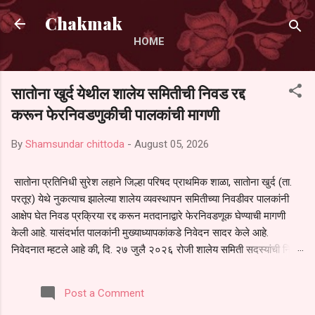
Skip to main content
Chakmak
HOME
सातोना खुर्द येथील शालेय समितीची निवड रद्द
करून फेरनिवडणुकीची पालकांची मागणी
By
Shamsundar chittoda
-
August 05, 2026
सातोना प्रतिनिधी सुरेश लहाने जिल्हा परिषद प्राथमिक शाळा, सातोना खुर्द (ता.
परतूर) येथे नुकत्याच झालेल्या शालेय व्यवस्थापन समितीच्या निवडीवर पालकांनी
आक्षेप घेत निवड प्रक्रिया रद्द करून मतदानाद्वारे फेरनिवडणूक घेण्याची मागणी
केली आहे. यासंदर्भात पालकांनी मुख्याध्यापकांकडे निवेदन सादर केले आहे.
निवेदनात म्हटले आहे की, दि. २७ जुलै २०२६ रोजी शालेय समिती सदस्यांची निवड
करण्यात आली. मात्र, बैठकीची वेळ व निवड प्रक्रियेची पुरेशी माहिती अनेक
पालकांना देण्यात आली नसल्याने मोठ्या संख्येने पालक बैठकीस उपस्थित राहू शकले
Post a Comment
नाहीत. तसेच सर्व पालकांना विश्वासात न घेता निवड प्रक्रिया पूर्ण करण्यात