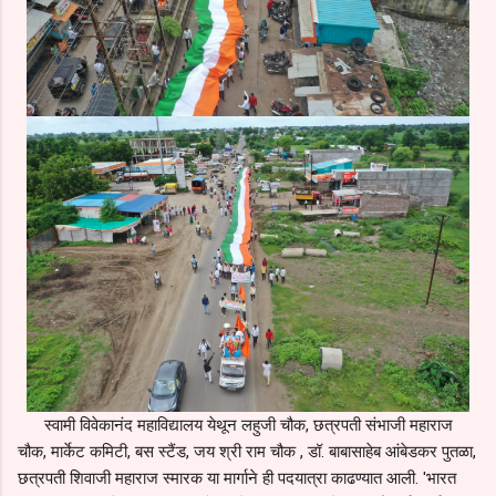
स्वामी विवेकानंद महाविद्यालय येथून लहुजी चौक, छत्रपती संभाजी महाराज
चौक, मार्केट कमिटी, बस स्टैंड, जय श्री राम चौक , डॉ. बाबासाहेब आंबेडकर पुतळा,
छत्रपती शिवाजी महाराज स्मारक या मार्गाने ही पदयात्रा काढण्यात आली. 'भारत