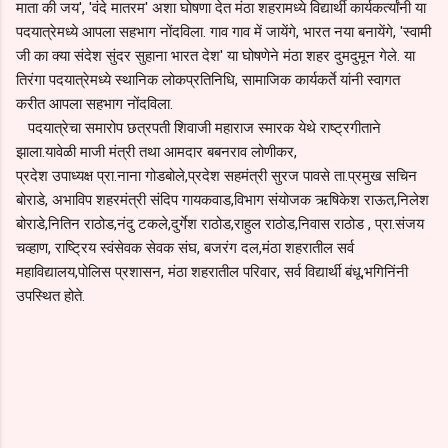
माता की जय', 'वंदे मातरम' अशा घोषणा देत मंठा शहरामध्ये विद्यार्थी कार्यकर्त्यांनी या
पदयात्रेमध्ये आपला सहभाग नोंदविला. गाव गाव में जायेंगे, भारत नया बनायेंगे, 'स्वामी
जी का क्या संदेश सुंदर सुहाना भारत देश' या घोषणेने मंठा शहर दुमदुमून गेले. या
तिरंगा पदयात्रेमध्ये स्थानिक लोकप्रतिनिधि, सामाजिक कार्यकर्ते यांनी स्वागत
करीत आपला सहभाग नोंदविला.
पदयात्रेचा समारोप छत्रपती शिवाजी महाराज स्मारक येथे राष्ट्रगीताने
झाला.यावेळी माजी मंत्री तथा आमदार बबनराव लोणीकर,
प्रदेश उपाध्यक्ष प्रा.नाना गोडबोले,प्रदेश सहमंत्री सुरज पावसे ता.प्रमुख सचिन
बोराडे, अभाविप शहरमंत्री संदिप गायकवाड,विभाग संयोजक ऋषिकेश राऊत,निलेश
बोराडे,नितिन राठोड,नंदु टकले,दुर्गेश राठोड,राहुल राठोड,निवास राठोड , प्रा.संजय
चव्हाण, राष्ट्रिय स्वंसेवक सेवक संघ, बजरंग दल,मंठा शहरातील सर्व
महाविद्यालय,पोलिस प्रशासन, मंठा शहरातील परिवार, सर्व विद्यार्थी बंधू,भगिनिंनी
उपस्थित होते.
C
o