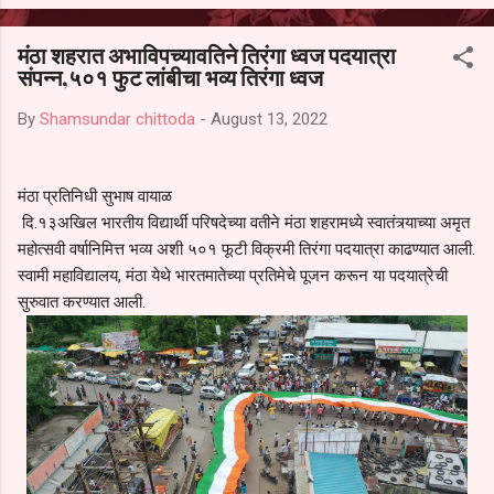
आल्याचा आरोपही करण्यात आला आहे. यामुळे संबंधित निवड अमान्य करून ती रद्द
करण्यात यावी आणि सर्व पालकांच्या उपस्थितीत मतदान पद्धतीने शालेय समितीची
मंठा शहरात अभाविपच्यावतिने तिरंगा ध्वज पदयात्रा
फेरनिवडणूक घेण्यात यावी, अशी मागणी पालकांनी केली आहे. या निवेदनाच्या प्रती
संपन्न,५०१ फुट लांबीचा भव्य तिरंगा ध्वज
जिल्हा शिक्षण अधिकारी (प्राथमिक), जालना तसेच तालुका शिक्षण अधिकारी,
परतूर यांनाही पाठविण्यात आल्या असून प्रशासन याबाबत काय निर्णय घेते, याकडे
By
Shamsundar chittoda
-
August 13, 2022
पालकांचे लक्ष लागले आहे. या न...
मंठा प्रतिनिधी सुभाष वायाळ
दि.१३अखिल भारतीय विद्यार्थी परिषदेच्या वतीने मंठा शहरामध्ये स्वातंत्र्याच्या अमृत
महोत्सवी वर्षानिमित्त भव्य अशी ५०१ फूटी विक्रमी तिरंगा पदयात्रा काढण्यात आली.
स्वामी महाविद्यालय, मंठा येथे भारतमातेच्या प्रतिमेचे पूजन करून या पदयात्रेची
सुरुवात करण्यात आली.