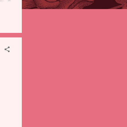
पही
 शालेय
),
ंचे