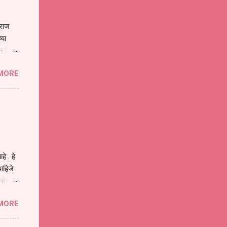
ाराज
्या
िन जिवा
ा मानव
MORE
या
ीवनातील
प मोठा
े . हे
ाहिजे
असेल
ा
MORE
होईल .
ने या