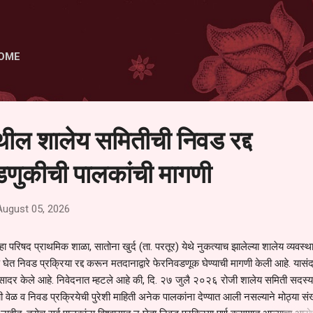
Skip to main content
OME
ेथील शालेय समितीची निवड रद्द
णुकीची पालकांची मागणी
August 05, 2026
हा परिषद प्राथमिक शाळा, सातोना खुर्द (ता. परतूर) येथे नुकत्याच झालेल्या शालेय व्यवस्
 घेत निवड प्रक्रिया रद्द करून मतदानाद्वारे फेरनिवडणूक घेण्याची मागणी केली आहे. यासंदर
न सादर केले आहे. निवेदनात म्हटले आहे की, दि. २७ जुलै २०२६ रोजी शालेय समिती सदस्या
वेळ व निवड प्रक्रियेची पुरेशी माहिती अनेक पालकांना देण्यात आली नसल्याने मोठ्या संख्