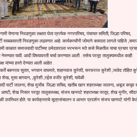
मी येणाऱ्या निवडणुका लक्षात घेता प्रत्येक नगरपरिषद, पंचायत समिती, जिल्हा परिषद,
 स्वबळावरती निवडणुका लढवणार आहे. कार्यकर्त्यांनी जोमाने कामाला लागले पाहिजे ,समा
आगामी काळात समाजवादी पार्टीच्या उमेदवाराला भरभरून मते कसे मिळतील याचा प्रचार प्रच
ी नेमण्यात यावी. आदी विषयावरती चर्चा करण्यात आली . तसेच परतूर तालुक्यामधील काही
्यक्ष यांच्या हस्ते देण्यात आली आहेत .
्यकर्ते बबनराव सुतार, भगवान वाघमारे, शहानवाज कुरेशी, सरफराज कुरेशी ,जावेद तोहित कुर
ेख, मुसा बागवान, ,कुरेशी ,रईस वजीर कुरेशी, यावेळी
जवादी पार्टी जालना, शेख मुजीब जिल्हा सचिव, खतीब खान शहराध्यक्ष जालना, अबूज कयूम
ेब आष्टी, शेख निसार परतूर तालुकाध्यक्ष, संजय खनपटे शहराध्यक्ष परतूर, शेख मुनीर, सौद
ावेळी उपस्थित होते. या कार्यक्रमाचे सूत्रसंचालन व आभार प्रदर्शन संजय खणपटे यांनी केल