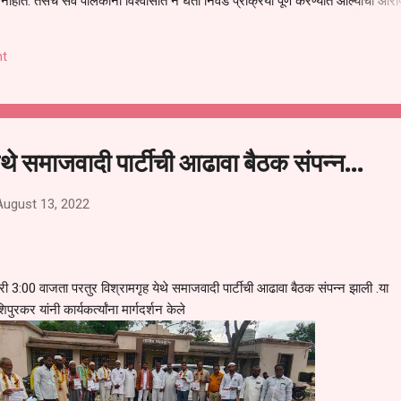
हीत. तसेच सर्व पालकांना विश्वासात न घेता निवड प्रक्रिया पूर्ण करण्यात आल्याचा आरो
निवड अमान्य करून ती रद्द करण्यात यावी आणि सर्व पालकांच्या उपस्थितीत मतदान पद्धतीने
 अशी मागणी पालकांनी केली आहे. या निवेदनाच्या प्रती जिल्हा शिक्षण अधिकारी (प्राथमिक
t
, परतूर यांनाही पाठविण्यात आल्या असून प्रशासन याबाबत काय निर्णय घेते, याकडे पालका
ेथे समाजवादी पार्टीची आढावा बैठक संपन्न...
August 13, 2022
3:00 वाजता परतुर विश्रामगृह येथे समाजवादी पार्टीची आढावा बैठक संपन्न झाली .या
पुरकर यांनी कार्यकर्त्यांना मार्गदर्शन केले