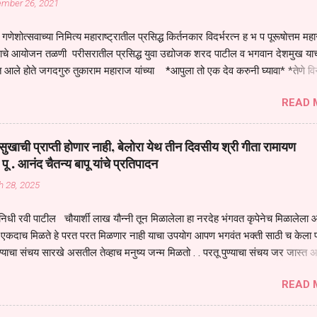
ember 26, 2021
गणेशोत्सवाच्या निमित्य महाराष्ट्रातील प्रसिद्ध किर्तनकार विदर्भरत्न ह भ प पूरूषोत्तम मह
तनाचे आयोजन तळणी परीसरातील प्रसिद्ध युवा उद्योजक शरद पाटील व भगवान देशमुख याच
 आले होते जगदगुरु तुकाराम महाराज यांच्या *आपुला तो एक देव करुनी घ्यावा* *तेणे व
जनीती* *नाही आदी अंती अवसान* या अभंगावर सुंदर निरूपण केले सध्य स्थितीचा काळ ह
READ 
मंडपात बसलेली लोक ही खरच भाग्यवान आहेत कोरोना सारख्या महामारीत आपंण जिवंत आहोत 
असेल तर धार्मीक विचाराचा आधार आपल्याला घ्यावाच लागेल महामारीच्या काळात वारकरी
य स्थितीत मानव जातीची मानसीक अवस्था सक्षम असणे गरजेचे आहे कोरोना ने मानवी ज
ुखाची प्राप्ती होणार नाही, बेलोरा येथ तीन दिवसीय श्री गीता रामायण
पल्या सगळ्याना करून दीली आहे मनुष्याच्या आयुष्यातील नामसाधना ही त्याच्यासाठी खू
 पू . आनंद चैतन्य बापू यांचे प्रतिपादन
ाधना करण्याचा आळस आ...
h 28, 2025
िधी रवी पाटील चौयार्शी लाख यौन्नी तून मिळालेला हा नरदेह भंगवत कृपेनेच मिळालेला आह
एकदाच मिळते हे परत परत मिळणार नाही याचा उपयोग आपण भगवंत भक्ती साठी च केला प
्याचा संचय सारखे असतील तेव्हाच मनुष्य जन्म मिळतो . . परतू पुण्याचा संचय जर जास्त 
स्वर्गातील देवत्व प्राप्त झाल्याशिवाय राहणार नाही . मानव शरीर हे हिर्यापेक्षा अनमोल आहे त्य
READ 
र सुंगधाचे व्यसन लागण्यापेक्षा भगवत भंक्ती चे व व्यसन लावा म्हणजे या नरदेहाचा उपयोग 
 मनुष्यावर होत असतात यापैकी भगवत कृपा ही पुण्यवानालाच होत असते . भगवंताच्या भजना