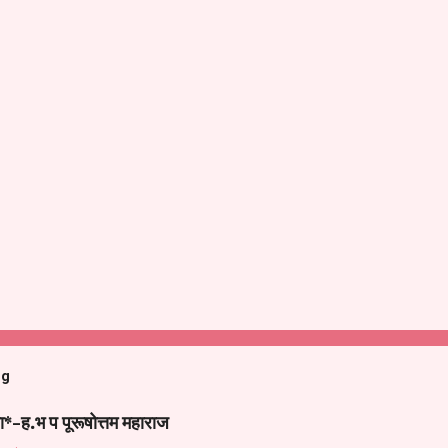
og
ा*-ह.भ प पूरूषोत्तम महाराज