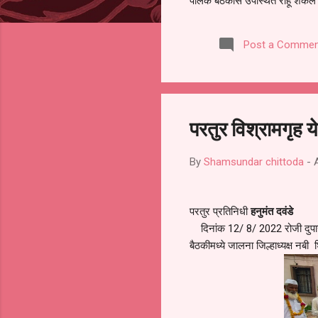
पालक बैठकीस उपस्थित राहू शकले ना
करण्यात आला आहे. यामुळे संबंधित 
समितीची फेरनिवडणूक घेण्यात यावी,
Post a Commen
जालना तसेच तालुका शिक्षण अधिकारी
लक्ष लागले आहे. या न...
परतुर विश्रामगृह य
By
Shamsundar chittoda
-
परतुर प्रतिनिधी
हनुमंत दवंडे
दिनांक 12/ 8/ 2022 रोजी दुपारी 
बैठकीमध्ये जालना जिल्हाध्यक्ष नबी शि