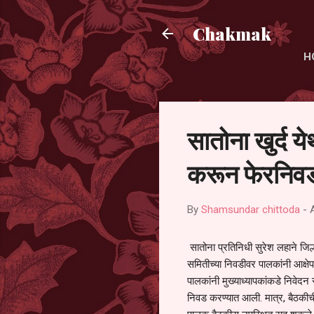
Chakmak
H
सातोना खुर्द य
करून फेरनिवड
By
Shamsundar chittoda
-
सातोना प्रतिनिधी सुरेश लहाने जिल्
समितीच्या निवडीवर पालकांनी आक्षेप
पालकांनी मुख्याध्यापकांकडे निवेद
निवड करण्यात आली. मात्र, बैठकीची 