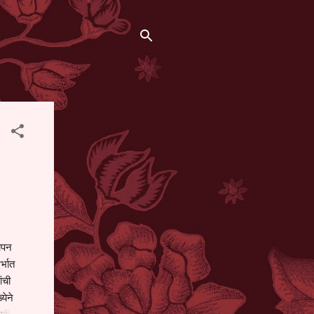
थापन
्भात
ंची
येने