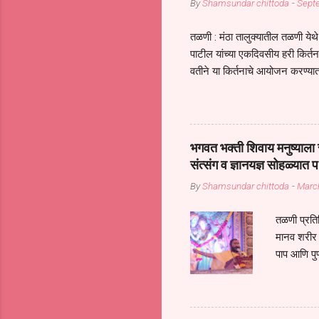
By
Shamsundar chittoda
-
Sept
तळणी : मंठा तालुक्यातील तळणी येथे 
पाटील यांच्या एकदिवसीय हरी किर्
वतीने या किर्तनाचे आयोजन करण्यात
सुख नोहे* *येरती माईक दुःखाची 
जातीच्या परीक्षेचा काळ आहे धर्म
महामारीतून जर आपल्याला वाचायचे 
सप्रदायच खूप मोठा आधार आहे सध्
भगवत भक्ती शिवाय मनुष्याला स
गरजा कीती कमी आहेत यांची जाणीव आ
संत्संग व ज्ञानयज्ञ सोहळ्यात प
आधार असते परतू आज काल तीच स
By
Shamsundar chittoda
-
Marc
तळणी प्रतिन
मानव शरीर 
पाप आणि पुण
तर तुम्हाला 
शरिराला इंत
चार कुपा या