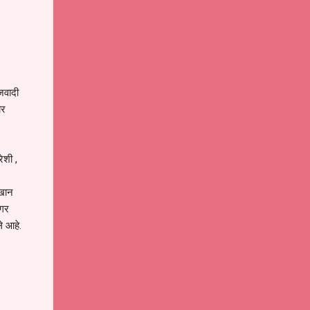
जवादी
ार
ेशी ,
 खान
ागर
े आहे.