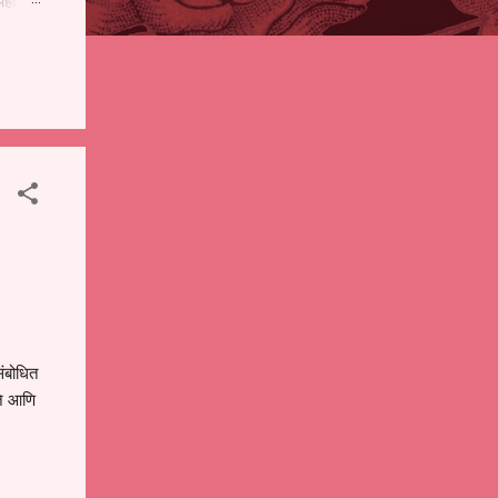
पही
 शालेय
),
ंचे
ंबोधित
जे आणि