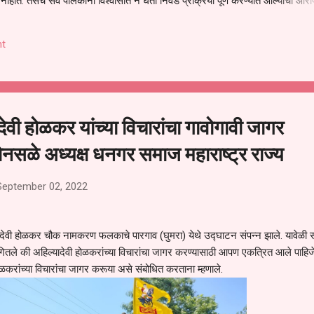
हीत. तसेच सर्व पालकांना विश्वासात न घेता निवड प्रक्रिया पूर्ण करण्यात आल्याचा आरो
निवड अमान्य करून ती रद्द करण्यात यावी आणि सर्व पालकांच्या उपस्थितीत मतदान पद्धतीने
 अशी मागणी पालकांनी केली आहे. या निवेदनाच्या प्रती जिल्हा शिक्षण अधिकारी (प्राथमिक
t
, परतूर यांनाही पाठविण्यात आल्या असून प्रशासन याबाबत काय निर्णय घेते, याकडे पालका
देवी होळकर यांच्या विचारांचा गावोगावी जागर
नसळे अध्यक्ष धनगर समाज महाराष्ट्र राज्य
September 02, 2022
ेवी होळकर चौक नामकरण फलकाचे पारगाव (घुमरा) येथे उद्घाटन संपन्न झाले. यावेळी स
ितले की अहिल्यादेवी होळकरांच्या विचारांचा जागर करण्यासाठी आपण एकत्रित आले पाहि
ी होळकरांच्या विचारांचा जागर करूया असे संबोधित करताना म्हणाले.