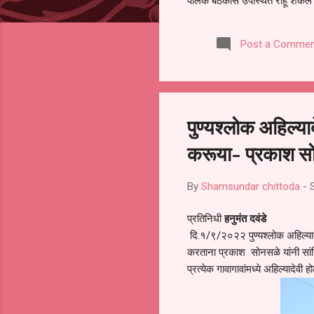
पालक बैठकीस उपस्थित राहू शकले ना
करण्यात आला आहे. यामुळे संबंधित 
समितीची फेरनिवडणूक घेण्यात यावी,
Post a Commen
जालना तसेच तालुका शिक्षण अधिकारी
लक्ष लागले आहे. या न...
पुण्यश्लोक अहिल्या
करूया- प्रकाश सो
By
Shamsundar chittoda
-
प्रतिनिधी
हनुमंत दवंडे
दि.१/९/२०२२ पुण्यश्लोक अहिल्याद
करताना प्रकाश सोनसळे यांनी सांग
प्रत्येक गावागावांमध्ये अहिल्यादेव