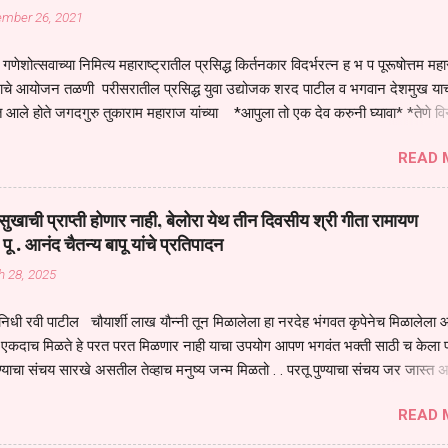
ember 26, 2021
गणेशोत्सवाच्या निमित्य महाराष्ट्रातील प्रसिद्ध किर्तनकार विदर्भरत्न ह भ प पूरूषोत्तम मह
तनाचे आयोजन तळणी परीसरातील प्रसिद्ध युवा उद्योजक शरद पाटील व भगवान देशमुख याच
 आले होते जगदगुरु तुकाराम महाराज यांच्या *आपुला तो एक देव करुनी घ्यावा* *तेणे व
जनीती* *नाही आदी अंती अवसान* या अभंगावर सुंदर निरूपण केले सध्य स्थितीचा काळ ह
READ 
मंडपात बसलेली लोक ही खरच भाग्यवान आहेत कोरोना सारख्या महामारीत आपंण जिवंत आहोत 
असेल तर धार्मीक विचाराचा आधार आपल्याला घ्यावाच लागेल महामारीच्या काळात वारकरी
य स्थितीत मानव जातीची मानसीक अवस्था सक्षम असणे गरजेचे आहे कोरोना ने मानवी ज
ुखाची प्राप्ती होणार नाही, बेलोरा येथ तीन दिवसीय श्री गीता रामायण
पल्या सगळ्याना करून दीली आहे मनुष्याच्या आयुष्यातील नामसाधना ही त्याच्यासाठी खू
 पू . आनंद चैतन्य बापू यांचे प्रतिपादन
ाधना करण्याचा आळस आ...
h 28, 2025
िधी रवी पाटील चौयार्शी लाख यौन्नी तून मिळालेला हा नरदेह भंगवत कृपेनेच मिळालेला आह
एकदाच मिळते हे परत परत मिळणार नाही याचा उपयोग आपण भगवंत भक्ती साठी च केला प
्याचा संचय सारखे असतील तेव्हाच मनुष्य जन्म मिळतो . . परतू पुण्याचा संचय जर जास्त 
स्वर्गातील देवत्व प्राप्त झाल्याशिवाय राहणार नाही . मानव शरीर हे हिर्यापेक्षा अनमोल आहे त्य
READ 
र सुंगधाचे व्यसन लागण्यापेक्षा भगवत भंक्ती चे व व्यसन लावा म्हणजे या नरदेहाचा उपयोग 
 मनुष्यावर होत असतात यापैकी भगवत कृपा ही पुण्यवानालाच होत असते . भगवंताच्या भजना