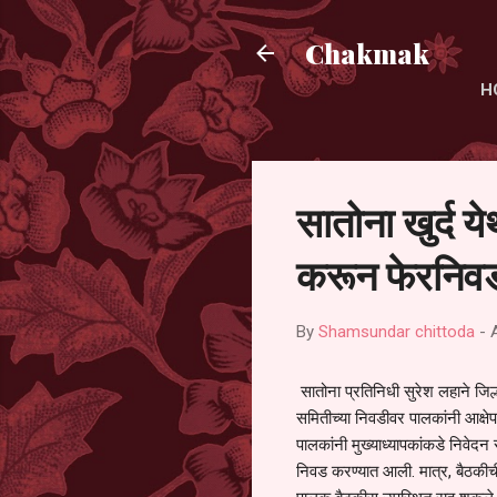
Chakmak
H
सातोना खुर्द य
करून फेरनिवड
By
Shamsundar chittoda
-
सातोना प्रतिनिधी सुरेश लहाने जिल्
समितीच्या निवडीवर पालकांनी आक्षेप
पालकांनी मुख्याध्यापकांकडे निवेद
निवड करण्यात आली. मात्र, बैठकीची 