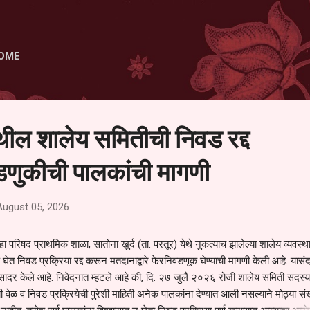
Skip to main content
OME
ेथील शालेय समितीची निवड रद्द
णुकीची पालकांची मागणी
August 05, 2026
हा परिषद प्राथमिक शाळा, सातोना खुर्द (ता. परतूर) येथे नुकत्याच झालेल्या शालेय व्यवस्
 घेत निवड प्रक्रिया रद्द करून मतदानाद्वारे फेरनिवडणूक घेण्याची मागणी केली आहे. यासंदर
न सादर केले आहे. निवेदनात म्हटले आहे की, दि. २७ जुलै २०२६ रोजी शालेय समिती सदस्या
वेळ व निवड प्रक्रियेची पुरेशी माहिती अनेक पालकांना देण्यात आली नसल्याने मोठ्या संख्