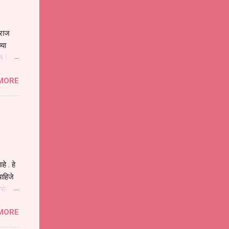
ाराज
्या
िन जिवा
ा मानव
MORE
या
ीवनातील
प मोठा
े . हे
ाहिजे
असेल
ा
MORE
होईल .
ने या