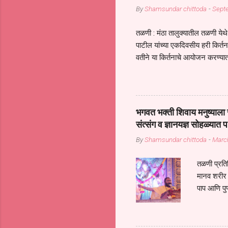
By
Shamsundar chittoda
-
Sept
तळणी : मंठा तालुक्यातील तळणी येथे 
पाटील यांच्या एकदिवसीय हरी किर्
वतीने या किर्तनाचे आयोजन करण्यात
सुख नोहे* *येरती माईक दुःखाची 
जातीच्या परीक्षेचा काळ आहे धर्म
महामारीतून जर आपल्याला वाचायचे 
सप्रदायच खूप मोठा आधार आहे सध्
भगवत भक्ती शिवाय मनुष्याला स
गरजा कीती कमी आहेत यांची जाणीव आ
संत्संग व ज्ञानयज्ञ सोहळ्यात प
आधार असते परतू आज काल तीच स
By
Shamsundar chittoda
-
Marc
तळणी प्रतिन
मानव शरीर 
पाप आणि पुण
तर तुम्हाला 
शरिराला इंत
चार कुपा या