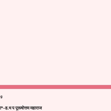
og
ा*-ह.भ प पूरूषोत्तम महाराज