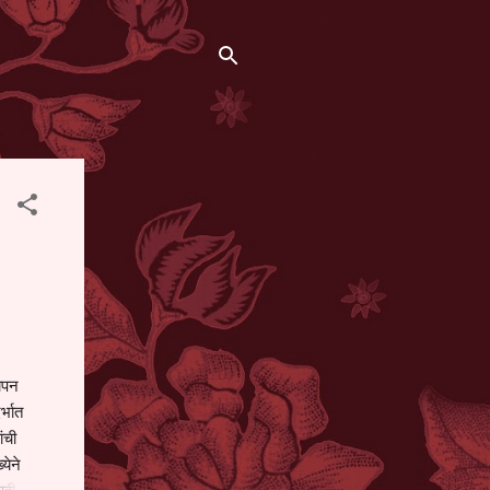
थापन
्भात
ंची
येने