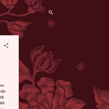
थापन
्भात
ंची
येने