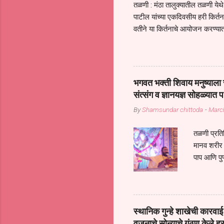
तळणी : मंठा तालुक्यातील तळणी येथे 
पाटील यांच्या एकदिवसीय हरी किर्
वतीने या किर्तनाचे आयोजन करण्यात
सुख नोहे* *येरती माईक दुःखाची 
जातीच्या परीक्षेचा काळ आहे धर्म
महामारीतून जर आपल्याला वाचायचे 
सप्रदायच खूप मोठा आधार आहे सध्
भगवत भक्ती शिवाय मनुष्याला स
गरजा कीती कमी आहेत यांची जाणीव आ
संत्संग व ज्ञानयज्ञ सोहळ्यात प
आधार असते परतू आज काल तीच स
By
Shamsundar chittoda
-
Marc
तळणी प्रतिन
मानव शरीर 
पाप आणि पुण
तर तुम्हाला 
शरिराला इंत
चार कुपा या
नरदेहाचा उद
स्थानिक गुन्हे शाखेची कार
शिष्य आनंद
वजनाचे सोन्याचे गंठण केले ह