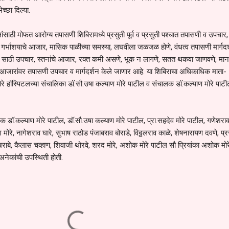
्छा दिल्या.
ंसाठी मोफत आरोग्य तपासणी शिबिरामध्ये प्रसुती पूर्व व प्रसुती पश्चात तपासणी व उपचार
गर्भाशयाचे आजार, मासिक पाळीच्या समस्या, लघवीला जळजळ होणे, वंधत्व तपासणी मार्गदर
ड साठी उपचार, स्तनांचे आजार, रक्त कमी असणे, भूक न लागणे, सतत थकवा जाणवणे, मान
ध आजारांवर तपासणी उपचार व मार्गदर्शन केले जाणार आहे. या शिबिराचा अधिकाधिक माता-
रे हॉस्पिटलच्या संचालिका डॉ.सौ.उषा कल्याण मोरे पाटील व संचालक डॉ.कल्याण मोरे पाटील
ालक डॉ.कल्याण मोरे पाटील, डॉ.सौ.उषा कल्याण मोरे पाटील, प्रा.सहदेव मोरे पाटील, गणेशर
मोरे, नागेशराव घारे, सुभाष राठोड पंजाबराव बोराडे, विठ्ठलराव काळे, शेषनारायण दवणे, प्
खराबे, कैलास चव्हाण, शिवाजी थोरवे, शरद मोरे, अशोक मोरे पाटील सौ प्रियांका अशोक मोर
नेकांची उपस्थिती होती.