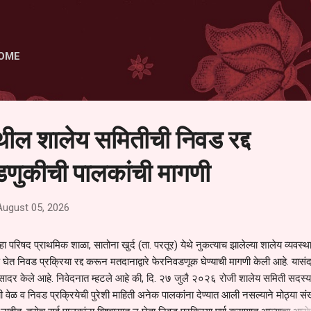
Skip to main content
OME
ेथील शालेय समितीची निवड रद्द
णुकीची पालकांची मागणी
August 05, 2026
हा परिषद प्राथमिक शाळा, सातोना खुर्द (ता. परतूर) येथे नुकत्याच झालेल्या शालेय व्यवस्
 घेत निवड प्रक्रिया रद्द करून मतदानाद्वारे फेरनिवडणूक घेण्याची मागणी केली आहे. यासंदर
न सादर केले आहे. निवेदनात म्हटले आहे की, दि. २७ जुलै २०२६ रोजी शालेय समिती सदस्या
वेळ व निवड प्रक्रियेची पुरेशी माहिती अनेक पालकांना देण्यात आली नसल्याने मोठ्या संख्