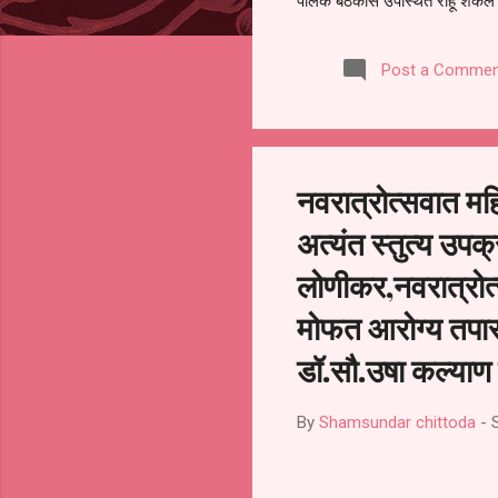
पालक बैठकीस उपस्थित राहू शकले ना
करण्यात आला आहे. यामुळे संबंधित 
समितीची फेरनिवडणूक घेण्यात यावी,
Post a Commen
जालना तसेच तालुका शिक्षण अधिकारी
लक्ष लागले आहे. या न...
नवरात्रोत्सवात म
अत्यंत स्तुत्य उप
लोणीकर,नवरात्रोत
मोफत आरोग्य तपासण
डॉ.सौ.उषा कल्याण 
By
Shamsundar chittoda
-