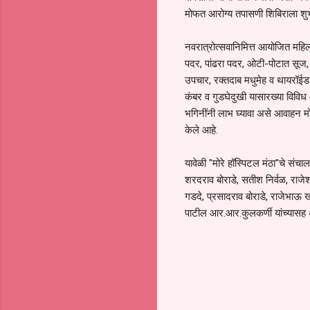
मोफत आरोग्य तपासणी शिबिराला शुभेच
नवरात्रोत्सवानिमित्त आयोजित महिला
पदर, पांढरा पदर, ओटी-पोटात सूज, 
उपचार, रक्तदाब मधुमेह व थायरॉई
कंबर व गुडघेदुखी यासारख्या विवि
भगिनींनी लाभ घ्यावा असे आवाहन मो
केले आहे.
यावेळी "मोरे हॉस्पिटल मंठा"चे संच
शरदराव बोराडे, सतीश निर्वळ, राजेश 
गडदे, प्रसादराव बोराडे, राजेभाऊ 
पाटील आर.आर.कुलकर्णी यांच्यासह अ
C
o