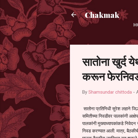
Chakmak
H
सातोना खुर्द य
करून फेरनिवड
By
Shamsundar chittoda
-
सातोना प्रतिनिधी सुरेश लहाने जिल्
समितीच्या निवडीवर पालकांनी आक्षेप
पालकांनी मुख्याध्यापकांकडे निवेद
निवड करण्यात आली. मात्र, बैठकीची 