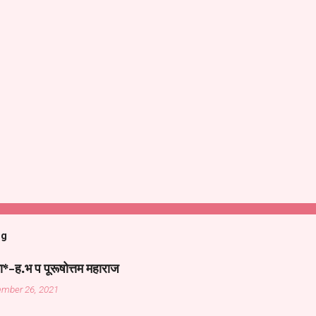
og
ा*-ह.भ प पूरूषोत्तम महाराज
ember 26, 2021