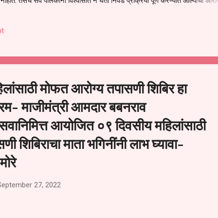
हीत. तसेच सर्व पालकांना विश्वासात न घेता निवड प्रक्रिया पूर्ण करण्यात आल्याचा आरो
निवड अमान्य करून ती रद्द करण्यात यावी आणि सर्व पालकांच्या उपस्थितीत मतदान पद्धतीने
 अशी मागणी पालकांनी केली आहे. या निवेदनाच्या प्रती जिल्हा शिक्षण अधिकारी (प्राथमिक
t
, परतूर यांनाही पाठविण्यात आल्या असून प्रशासन याबाबत काय निर्णय घेते, याकडे पालका
हिलांसाठी मोफत आरोग्य तपासणी शिबिर हा
क्रम- माजीमंत्री आमदार बबनराव
्सवानिमित्त आयोजित ०९ दिवसीय महिलांसाठी
ी शिबिराचा माता भगिनींनी लाभ घ्यावा-
मोरे
September 27, 2022