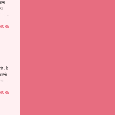
ाराज
्या
िन जिवा
ा मानव
MORE
या
ीवनातील
प मोठा
े . हे
ाहिजे
असेल
ा
MORE
होईल .
ने या
 पात्र
ण