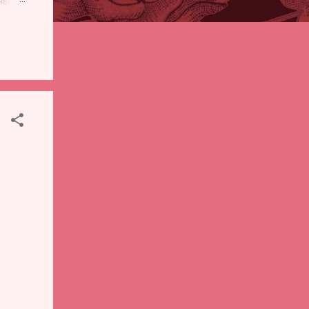
पही
 शालेय
),
ंचे