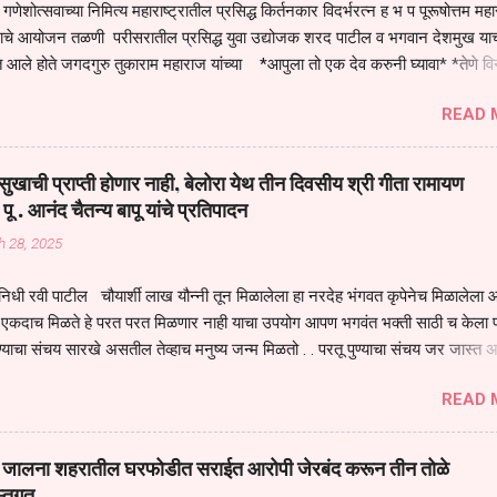
गणेशोत्सवाच्या निमित्य महाराष्ट्रातील प्रसिद्ध किर्तनकार विदर्भरत्न ह भ प पूरूषोत्तम मह
तनाचे आयोजन तळणी परीसरातील प्रसिद्ध युवा उद्योजक शरद पाटील व भगवान देशमुख याच
 आले होते जगदगुरु तुकाराम महाराज यांच्या *आपुला तो एक देव करुनी घ्यावा* *तेणे व
जनीती* *नाही आदी अंती अवसान* या अभंगावर सुंदर निरूपण केले सध्य स्थितीचा काळ ह
READ 
मंडपात बसलेली लोक ही खरच भाग्यवान आहेत कोरोना सारख्या महामारीत आपंण जिवंत आहोत 
असेल तर धार्मीक विचाराचा आधार आपल्याला घ्यावाच लागेल महामारीच्या काळात वारकरी
य स्थितीत मानव जातीची मानसीक अवस्था सक्षम असणे गरजेचे आहे कोरोना ने मानवी ज
ुखाची प्राप्ती होणार नाही, बेलोरा येथ तीन दिवसीय श्री गीता रामायण
पल्या सगळ्याना करून दीली आहे मनुष्याच्या आयुष्यातील नामसाधना ही त्याच्यासाठी खू
 पू . आनंद चैतन्य बापू यांचे प्रतिपादन
ाधना करण्याचा आळस आ...
h 28, 2025
िधी रवी पाटील चौयार्शी लाख यौन्नी तून मिळालेला हा नरदेह भंगवत कृपेनेच मिळालेला आह
एकदाच मिळते हे परत परत मिळणार नाही याचा उपयोग आपण भगवंत भक्ती साठी च केला प
्याचा संचय सारखे असतील तेव्हाच मनुष्य जन्म मिळतो . . परतू पुण्याचा संचय जर जास्त 
स्वर्गातील देवत्व प्राप्त झाल्याशिवाय राहणार नाही . मानव शरीर हे हिर्यापेक्षा अनमोल आहे त्य
READ 
र सुंगधाचे व्यसन लागण्यापेक्षा भगवत भंक्ती चे व व्यसन लावा म्हणजे या नरदेहाचा उपयोग 
 मनुष्यावर होत असतात यापैकी भगवत कृपा ही पुण्यवानालाच होत असते . भगवंताच्या भजना
्धार होतो गरज आहे त्याला मनापासून आळवण्याची असे प्रतिपादन प पू चेतन्य बापू याचे कृपा
वाई जालना शहरातील घरफोडीत सराईत आरोपी जेरबंद करून तीन तोळे
 चैतन्य बापू यांनी तळणी येथून जवळच असलेल्या बेलोरा येथे केले तीन दिवसीय गीतारामाय
स्तगत