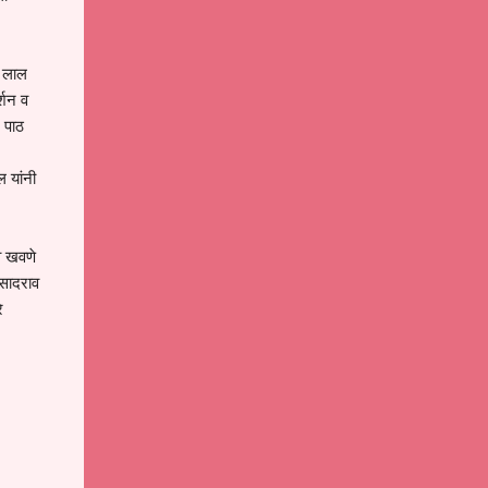
, लाल
्शन व
 पाठ
 यांनी
ाव खवणे
रसादराव
े