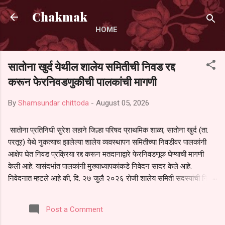
Skip to main content
Chakmak
HOME
सातोना खुर्द येथील शालेय समितीची निवड रद्द
करून फेरनिवडणुकीची पालकांची मागणी
By
Shamsundar chittoda
-
August 05, 2026
सातोना प्रतिनिधी सुरेश लहाने जिल्हा परिषद प्राथमिक शाळा, सातोना खुर्द (ता.
परतूर) येथे नुकत्याच झालेल्या शालेय व्यवस्थापन समितीच्या निवडीवर पालकांनी
आक्षेप घेत निवड प्रक्रिया रद्द करून मतदानाद्वारे फेरनिवडणूक घेण्याची मागणी
केली आहे. यासंदर्भात पालकांनी मुख्याध्यापकांकडे निवेदन सादर केले आहे.
निवेदनात म्हटले आहे की, दि. २७ जुलै २०२६ रोजी शालेय समिती सदस्यांची निवड
करण्यात आली. मात्र, बैठकीची वेळ व निवड प्रक्रियेची पुरेशी माहिती अनेक
पालकांना देण्यात आली नसल्याने मोठ्या संख्येने पालक बैठकीस उपस्थित राहू शकले
Post a Comment
नाहीत. तसेच सर्व पालकांना विश्वासात न घेता निवड प्रक्रिया पूर्ण करण्यात