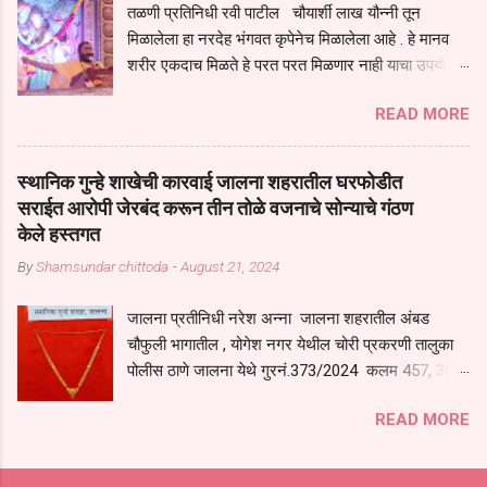
तळणी प्रतिनिधी रवी पाटील चौयार्शी लाख यौन्नी तून
सगळ्याना करून दीली आहे मनुष्याच्या आयुष्यातील नामसाधना ही त्याच्यासाठी खूप
मिळालेला हा नरदेह भंगवत कृपेनेच मिळालेला आहे . हे मानव
मोठा आधार असते परतू आज काल तीच साधना करण्याचा आळस आ...
शरीर एकदाच मिळते हे परत परत मिळणार नाही याचा उपयोग
आपण भगवंत भक्ती साठी च केला पाहिजे पाप आणि पुण्याचा
READ MORE
संचय सारखे असतील तेव्हाच मनुष्य जन्म मिळतो . . परतू
पुण्याचा संचय जर जास्त असेल तर तुम्हाला स्वर्गातील देवत्व
प्राप्त झाल्याशिवाय राहणार नाही . मानव शरीर हे हिर्यापेक्षा
स्थानिक गुन्हे शाखेची कारवाई जालना शहरातील घरफोडीत
अनमोल आहे त्या शरिराला इंतर सुंगधाचे व्यसन लागण्यापेक्षा
सराईत आरोपी जेरबंद करून तीन तोळे वजनाचे सोन्याचे गंठण
भगवत भंक्ती चे व व्यसन लावा म्हणजे या नरदेहाचा उपयोग
केले हस्तगत
होईल . चार कुपा या मनुष्यावर होत असतात यापैकी भगवत कृपा
By
Shamsundar chittoda
-
August 21, 2024
ही पुण्यवानालाच होत असते . भगवंताच्या भजनाने या नरदेहाचा
उद्धार होतो गरज आहे त्याला मनापासून आळवण्याची असे
जालना प्रतीनिधी नरेश अन्ना जालना शहरातील अंबड
प्रतिपादन प पू चेतन्य बापू याचे कृपा पात्र शिष्य आनंद चैतन्य
चौफुली भागातील , योगेश नगर येथील चोरी प्रकरणी तालुका
बापू यांनी तळणी येथून जवळच असलेल्या बेलोरा येथे केले तीन
पोलीस ठाणे जालना येथे गुरनं.373/2024 कलम 457, 380
दिवसीय गीतारामायण संत्संगाचे आयोजन करण्यात आले आहे .
भादवी प्रमाणे गुन्हा दाखल करण्यात आला होता, सदरचा
या कलयुगात प्रत्येक मनुष्य दुःखी आहे थोडे थोडे सगळेच
READ MORE
चोरीची घटना 8 जून 2024 रोजी रात्री दोन वाजेच्या सुमारास
दुःखी आहे या संसारात तुम्हाला कोणीच सुखी नजरेला येणार
घडली होती, सदरचा गुन्हातील आरोपी शोध घेणे बाबत जिल्हा
नाही . धनाने सुखी असतील पण शरीर व्याधी...
पोलीस अधीक्षक अजय कुमार बंसल यांनी स्थानिक गुन्हे शाखेचे