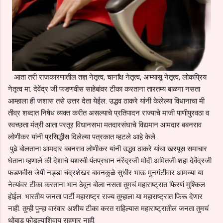
आता तरी राजकारणातील तज्ञ नेतृत्व, चानाक्ष नेतृत्व, अभ्यासू नेतृत्व, लोकप्रिय
नेतृत्व मा. देवेंद्र जी फडणवीस साहेबांवर टीका करताना तारतम्य बाळगा नसता
आम्हाला ही जशास तसे उत्तर देता येईल. उद्धव ठाकरे यांनी केलेल्या विधानाचा मी
तीव्र शब्दात निषेध व्यक्त करीत असल्याचे प्रतिपादन राज्याचे माजी पाणीपुरवठा व
स्वच्छता मंत्री आता परतूर विधानसभा मतदारसंघाचे विद्यमान आमदार बबनराव
लोणीकर यांनी प्रसिद्धीस दिलेल्या पत्रकात म्हटले आहे केले.
पुढे बोलताना आमदार बबनराव लोणीकर यांनी उद्धव ठाकरे यांचा खरपूस समाचार
घेताना म्हणाले की देशाचे यशस्वी पंतप्रधान नरेंद्रजी मोदी अमितजी शहा देवेंद्रजी
फडणवीस जेपी नड्डा चंद्रशेखर बावनकुळे सुधीर भाऊ मुनगंटीवार आमच्या या
नेत्यांवर टीका करताना भान ठेवून बोला नसता तुमचं महाराष्ट्रात फिरणं मुश्किल
होईल. भारतीय जनता पार्टी महाराष्ट्र राज्य तुम्हाला या महाराष्ट्रात फिरू देणार
नाही. तुम्ही पुन्हा वारंवार अशीच टीका करत राहिल्यास महाराष्ट्रातील जनता तुमचं
थोबाड फोडल्याशिवाय राहणार नाही.