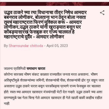
आल्याचा आरोपही करण्यात आला आहे. यामुळे संबंधित निवड अमान्य करून ती रद्द
करण्यात यावी आणि सर्व पालकांच्या उपस्थितीत मतदान पद्धतीने शालेय समितीची
उद्धव ठाकरे च्या त्या विधानाचा तीव्र निषेध आमदार
फेरनिवडणूक घेण्यात यावी, अशी मागणी पालकांनी केली आहे. या निवेदनाच्या प्रती
बबनराव लोणीकर, बोलताना भान ठेवून बोला नसता
जिल्हा शिक्षण अधिकारी (प्राथमिक), जालना तसेच तालुका शिक्षण अधिकारी,
तुमचं महाराष्ट्रात फिरणं मुश्किल करू - आमदार
परतूर यांनाही पाठविण्यात आल्या असून प्रशासन याबाबत काय निर्णय घेते, याकडे
लोणीकर,उद्धव ठाकरे यांनी खुराड्यात बसून घर
पालकांचे लक्ष लागले आहे. या न...
कोंबड्यासारखं फेसबुक वर राज्य चालवलं हे
महाराष्ट्राचे दुर्दैव - आमदार लोणीकर
By
Shamsundar chittoda
-
April 05, 2023
जालना प्रतिनिधी
समाधान खरात
कोरोना सारख्या भीषण संकट काळात राज्यातील जनता मरत असताना.. भीषण
अतिवृष्टीमुळे शेतकऱ्यांच्या जमिनी, शेतकऱ्यांची पीक, शेतकऱ्यांची ढोर गुर वाहून जात
असताना उद्धव ठाकरे घरात बसून घरकोंबड्या प्रमाणे राज्य फेसबुक वर चालवत
होते. स्वतःच्या आमदार खासदार मंत्र्यांनाही भेटी देत नव्हते. उद्धव ठाकरे च्या अशा
वागण्यामुळे पक्ष गेला चिन्ह गेले आमदार खासदार ही गेले खाली बाकी काहीच राहील
नाही.