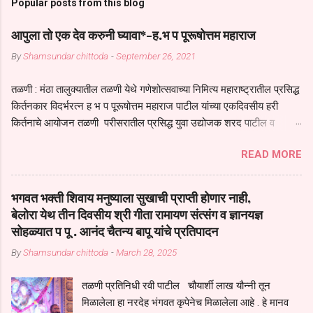
Popular posts from this blog
आपुला तो एक देव करुनी घ्यावा*-ह.भ प पूरूषोत्तम महाराज
By
Shamsundar chittoda
-
September 26, 2021
तळणी : मंठा तालुक्यातील तळणी येथे गणेशोत्सवाच्या निमित्य महाराष्ट्रातील प्रसिद्ध
किर्तनकार विदर्भरत्न ह भ प पूरूषोत्तम महाराज पाटील यांच्या एकदिवसीय हरी
किर्तनाचे आयोजन तळणी परीसरातील प्रसिद्ध युवा उद्योजक शरद पाटील व
भगवान देशमुख याच्या वतीने या किर्तनाचे आयोजन करण्यात आले होते जगदगुरु
READ MORE
तुकाराम महाराज यांच्या *आपुला तो एक देव करुनी घ्यावा* *तेणे विन जिवा सुख
नोहे* *येरती माईक दुःखाची जनीती* *नाही आदी अंती अवसान* या अभंगावर
सुंदर निरूपण केले सध्य स्थितीचा काळ हा मानव जातीच्या परीक्षेचा काळ आहे
भगवत भक्ती शिवाय मनुष्याला सुखाची प्राप्ती होणार नाही,
धर्ममंडपात बसलेली लोक ही खरच भाग्यवान आहेत कोरोना सारख्या महामारीत आपंण
बेलोरा येथ तीन दिवसीय श्री गीता रामायण संत्संग व ज्ञानयज्ञ
जिवंत आहोत या महामारीतून जर आपल्याला वाचायचे असेल तर धार्मीक विचाराचा
सोहळ्यात प पू . आनंद चैतन्य बापू यांचे प्रतिपादन
आधार आपल्याला घ्यावाच लागेल महामारीच्या काळात वारकरी सप्रदायच खूप मोठा
By
Shamsundar chittoda
-
March 28, 2025
आधार आहे सध्य स्थितीत मानव जातीची मानसीक अवस्था सक्षम असणे गरजेचे आहे
कोरोना ने मानवी जीवनातील गरजा कीती कमी आहेत यांची जाणीव आपल्या
तळणी प्रतिनिधी रवी पाटील चौयार्शी लाख यौन्नी तून
सगळ्याना करून दीली आहे मनुष्याच्या आयुष्यातील नामसाधना ही त्याच्यासाठी खूप
मिळालेला हा नरदेह भंगवत कृपेनेच मिळालेला आहे . हे मानव
मोठा आधार असते परतू आज काल तीच साधना करण्याचा आळस आ...