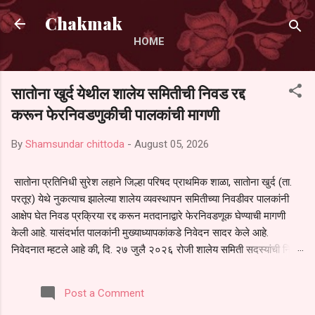
Skip to main content
Chakmak
HOME
सातोना खुर्द येथील शालेय समितीची निवड रद्द
करून फेरनिवडणुकीची पालकांची मागणी
By
Shamsundar chittoda
-
August 05, 2026
सातोना प्रतिनिधी सुरेश लहाने जिल्हा परिषद प्राथमिक शाळा, सातोना खुर्द (ता.
परतूर) येथे नुकत्याच झालेल्या शालेय व्यवस्थापन समितीच्या निवडीवर पालकांनी
आक्षेप घेत निवड प्रक्रिया रद्द करून मतदानाद्वारे फेरनिवडणूक घेण्याची मागणी
केली आहे. यासंदर्भात पालकांनी मुख्याध्यापकांकडे निवेदन सादर केले आहे.
निवेदनात म्हटले आहे की, दि. २७ जुलै २०२६ रोजी शालेय समिती सदस्यांची निवड
करण्यात आली. मात्र, बैठकीची वेळ व निवड प्रक्रियेची पुरेशी माहिती अनेक
पालकांना देण्यात आली नसल्याने मोठ्या संख्येने पालक बैठकीस उपस्थित राहू शकले
Post a Comment
नाहीत. तसेच सर्व पालकांना विश्वासात न घेता निवड प्रक्रिया पूर्ण करण्यात