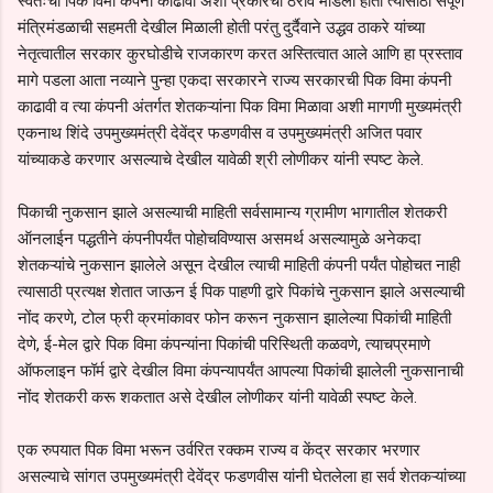
स्वतःची पिक विमा कंपनी काढावी अशा प्रकारचा ठराव मांडला होता त्यासाठी संपूर्ण
मंत्रिमंडळाची सहमती देखील मिळाली होती परंतु दुर्दैवाने उद्धव ठाकरे यांच्या
नेतृत्वातील सरकार कुरघोडीचे राजकारण करत अस्तित्वात आले आणि हा प्रस्ताव
मागे पडला आता नव्याने पुन्हा एकदा सरकारने राज्य सरकारची पिक विमा कंपनी
काढावी व त्या कंपनी अंतर्गत शेतकऱ्यांना पिक विमा मिळावा अशी मागणी मुख्यमंत्री
एकनाथ शिंदे उपमुख्यमंत्री देवेंद्र फडणवीस व उपमुख्यमंत्री अजित पवार
यांच्याकडे करणार असल्याचे देखील यावेळी श्री लोणीकर यांनी स्पष्ट केले.
पिकाची नुकसान झाले असल्याची माहिती सर्वसामान्य ग्रामीण भागातील शेतकरी
ऑनलाईन पद्धतीने कंपनीपर्यंत पोहोचविण्यास असमर्थ असल्यामुळे अनेकदा
शेतकऱ्यांचे नुकसान झालेले असून देखील त्याची माहिती कंपनी पर्यंत पोहोचत नाही
त्यासाठी प्रत्यक्ष शेतात जाऊन ई पिक पाहणी द्वारे पिकांचे नुकसान झाले असल्याची
नोंद करणे, टोल फ्री क्रमांकावर फोन करून नुकसान झालेल्या पिकांची माहिती
देणे, ई-मेल द्वारे पिक विमा कंपन्यांना पिकांची परिस्थिती कळवणे, त्याचप्रमाणे
ऑफलाइन फॉर्म द्वारे देखील विमा कंपन्यापर्यंत आपल्या पिकांची झालेली नुकसानाची
नोंद शेतकरी करू शकतात असे देखील लोणीकर यांनी यावेळी स्पष्ट केले.
एक रुपयात पिक विमा भरून उर्वरित रक्कम राज्य व केंद्र सरकार भरणार
असल्याचे सांगत उपमुख्यमंत्री देवेंद्र फडणवीस यांनी घेतलेला हा सर्व शेतकऱ्यांच्या