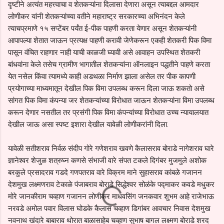
दृष्टीने अत्यंत महत्त्वाचा व शेतकऱ्यांना दिलासा देणारा असून त्याबद्दल आमदार
लोणीकर यांनी शेतकऱ्यांच्या वतीने महाराष्ट्र सरकारच्या अभिनंदन केले
त्याचप्रमाणे १५ सप्टेंबर पर्यंत ई-पीक पाहणी करता येणार असून शेतकऱ्यांनी
आपापल्या शेतात जाऊन प्रत्यक्ष पाहणी करावी जेणेकरून एकही शेतकरी पिक विमा
पासून वंचित राहणार नाही याची काळजी घ्यावी असे आवाहन उपस्थित शेतकरी
बांधवांना केले तसेच ग्रामीण भागातील शेतकऱ्यांना ऑनलाइन पद्धतीने पाहणे करता
येत नसेल किंवा त्यामध्ये काही अडथळा निर्माण झाला असेल तर पीक कापणी
प्रयोगाच्या माध्यमातून देखील पिक विमा उपलब्ध करून दिला जाऊ शकतो असे
सांगत पिक विमा कंपन्या जर शेतकऱ्यांच्या विरोधात जाऊन शेतकऱ्यांना विमा उपलब्ध
करून देणार नसतील तर प्रसंगी पिक विमा कंपन्यांच्या विरोधात उच्च न्यायालयात
देखील जाऊ असा स्पष्ट इशारा देखील यावेळी लोणीकरांनी दिला.
यावेळी सतीशराव निर्वळ संदीप गोरे गणेशराव खवणे कैलासराव बोराडे नागेशराव घारे
ज्ञानेश्वर शेजुळ शत्रुघ्न कणसे संभाजी वारे संपत टकले दिगंबर मुजमुले अशोक
बरकुले प्रसादराव गडदे गणपतराव वारे विक्रम माने सुहासराव कांबळे गजानन
देशमुख लक्ष्मणराव टेकाळे पंजाबराव बोराडे सिद्धेश्वर सोळंके पद्माकर कवडे मधुकर
मोरे जानकीराम चव्हाण गजानन लोणीकर माधवसिंग जनकवार शुभम आहे राजेभाऊ
नरवडे अमोल पवार विलास घोडके कैलास चव्हाण डिगांबर आवचार निवास देशमुख
नवनाथ खंदारे बाबाराव थोरात बाळासाहेब चव्हाण सुभाष बागल लक्ष्मण बोराडे शरद