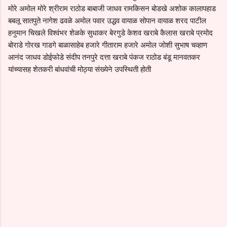
मोरे अमोल मोरे श्रीराम राठोड बाबाजी जाधव रामकिसन बोडखे अशोक कालापहाड
बबलू सातपुते नागेश ढवळे अमोल पवार उद्धव वायाळ सोपान वायाळ शरद पाटील
हनुमान चिखले विश्वंभर शेळके सुधाकर बेरगुडे केशव खराबे कैलास खराबे प्रमोद
बोराडे गोरख गाडगे बाळासाहेब हजारे गीताराम हजारे अमोल जोशी सुभाष चव्हाण
आनंद जाधव डोईफोडे संदीप तनपुरे दत्ता खराबे पंकज राठोड बंडू मानवतकर
यांच्यासह शेतकरी बांधवांची मोठ्या संख्येने उपस्थिती होती
C
o
m
m
e
n
t
s