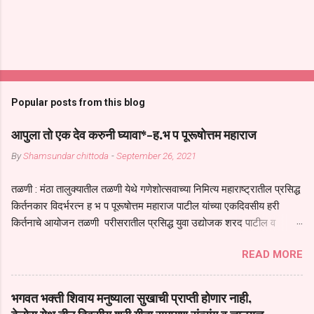
Popular posts from this blog
आपुला तो एक देव करुनी घ्यावा*-ह.भ प पूरूषोत्तम महाराज
By
Shamsundar chittoda
-
September 26, 2021
तळणी : मंठा तालुक्यातील तळणी येथे गणेशोत्सवाच्या निमित्य महाराष्ट्रातील प्रसिद्ध
किर्तनकार विदर्भरत्न ह भ प पूरूषोत्तम महाराज पाटील यांच्या एकदिवसीय हरी
किर्तनाचे आयोजन तळणी परीसरातील प्रसिद्ध युवा उद्योजक शरद पाटील व
भगवान देशमुख याच्या वतीने या किर्तनाचे आयोजन करण्यात आले होते जगदगुरु
READ MORE
तुकाराम महाराज यांच्या *आपुला तो एक देव करुनी घ्यावा* *तेणे विन जिवा सुख
नोहे* *येरती माईक दुःखाची जनीती* *नाही आदी अंती अवसान* या अभंगावर
सुंदर निरूपण केले सध्य स्थितीचा काळ हा मानव जातीच्या परीक्षेचा काळ आहे
भगवत भक्ती शिवाय मनुष्याला सुखाची प्राप्ती होणार नाही,
धर्ममंडपात बसलेली लोक ही खरच भाग्यवान आहेत कोरोना सारख्या महामारीत आपंण