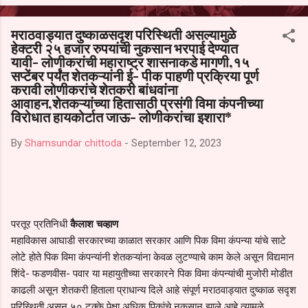
आल्याचा आरोपही करण्यात आला आहे. यामुळे संबंधित निवड अमान्य करून ती रद्द
करण्यात यावी आणि सर्व पालकांच्या उपस्थितीत मतदान पद्धतीने शालेय समितीची
मराठवाड्यात दुष्काळसदृश परिस्थिती असल्यामुळे
फेरनिवडणूक घेण्यात यावी, अशी मागणी पालकांनी केली आहे. या निवेदनाच्या प्रती
हेक्टरी २५ हजार रुपयांची नुकसान भरपाई देण्यात
जिल्हा शिक्षण अधिकारी (प्राथमिक), जालना तसेच तालुका शिक्षण अधिकारी,
यावी- लोणीकरांची महाराष्ट्र शासनाकडे मागणी,१५
परतूर यांनाही पाठविण्यात आल्या असून प्रशासन याबाबत काय निर्णय घेते, याकडे
सप्टेंबर पर्यंत शेतकऱ्यांनी ई- पीक पाहणी प्रक्रिया पूर्ण
पालकांचे लक्ष लागले आहे. या न...
करावी लोणीकरांचे शेतकरी बांधवांना
आवाहन,शेतकऱ्यांच्या हितासाठी प्रसंगी विमा कंपनीच्या
विरोधात हायकोर्टात जाऊ- लोणीकरांचा इशारा*
By
Shamsundar chittoda
-
September 12, 2023
परतूर प्रतिनिधी
कैलाश चव्हाण
महाविकास आघाडी सरकारच्या काळात सरकार आणि पिक विमा कंपन्या यांचे साटे
लोटे होते पिक विमा कंपन्यांनी शेतकऱ्यांना केवळ लुटण्याचे काम केले असून विद्यमान
शिंदे- फडणवीस- पवार या महायुतीच्या सरकारने पिक विमा कंपन्यांची मुजोरी मोडीत
काढली असून शेतकरी हिताला प्राधान्य दिले आहे संपूर्ण मराठवाड्यात दुष्काळ सदृश
परिस्थिती असून ५० टक्के पेक्षा अधिक पिकांचे नुकसान झाले आहे त्यामुळे