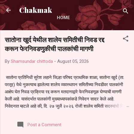
Skip to main content
Chakmak
HOME
सातोना खुर्द येथील शालेय समितीची निवड रद्द
करून फेरनिवडणुकीची पालकांची मागणी
By
Shamsundar chittoda
-
August 05, 2026
सातोना प्रतिनिधी सुरेश लहाने जिल्हा परिषद प्राथमिक शाळा, सातोना खुर्द (ता.
परतूर) येथे नुकत्याच झालेल्या शालेय व्यवस्थापन समितीच्या निवडीवर पालकांनी
आक्षेप घेत निवड प्रक्रिया रद्द करून मतदानाद्वारे फेरनिवडणूक घेण्याची मागणी
केली आहे. यासंदर्भात पालकांनी मुख्याध्यापकांकडे निवेदन सादर केले आहे.
निवेदनात म्हटले आहे की, दि. २७ जुलै २०२६ रोजी शालेय समिती सदस्यांची निवड
करण्यात आली. मात्र, बैठकीची वेळ व निवड प्रक्रियेची पुरेशी माहिती अनेक
पालकांना देण्यात आली नसल्याने मोठ्या संख्येने पालक बैठकीस उपस्थित राहू शकले
Post a Comment
नाहीत. तसेच सर्व पालकांना विश्वासात न घेता निवड प्रक्रिया पूर्ण करण्यात