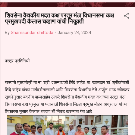
आल्याचा आरोपही करण्यात आला आहे. यामुळे संबंधित निवड अमान्य करून ती रद्द
करण्यात यावी आणि सर्व पालकांच्या उपस्थितीत मतदान पद्धतीने शालेय समितीची
शिवसेना वैद्यकीय मदत कक्ष परतूर मंठा विधानसभा कक्ष
फेरनिवडणूक घेण्यात यावी, अशी मागणी पालकांनी केली आहे. या निवेदनाच्या प्रती
प्रमुखपदी कैलास चव्हाण यांची नियुक्ती
जिल्हा शिक्षण अधिकारी (प्राथमिक), जालना तसेच तालुका शिक्षण अधिकारी,
परतूर यांनाही पाठविण्यात आल्या असून प्रशासन याबाबत काय निर्णय घेते, याकडे
By
Shamsundar chittoda
-
January 24, 2024
पालकांचे लक्ष लागले आहे. या न...
परतूर प्रतिनिधी
राज्याचे मुख्यमंत्री मा.ना. श्री. एकनाथजी शिंदे साहेब, मा. खासदार डॉ. श्रीकांतजी
शिंदे साहेब यांच्या मार्गदर्शनाखाली आणि शिवसेना विभागीय नेते अर्जुन भाऊ खोतकर
सूचनेनुसार बंदनीय बाळासाहेब ठाकरे शिवसेना वैद्यकीय मदत कक्षाच्या परतूर मंठा
विधानसभा कक्ष प्रमुख या पदासाठी शिवसेना जिल्हा प्रमुख मोहन अग्रवाल यांच्या
शिफारस नुसार कैलास चव्हाण ची निवड करण्यात येत आहे.