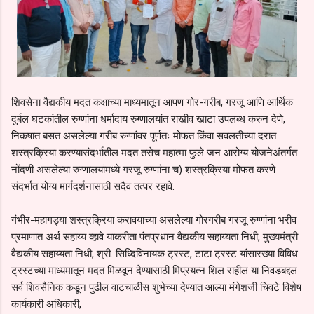
शिवसेना वैद्यकीय मदत कक्षाच्या माध्यमातून आपण गोर-गरीब, गरजू आणि आर्थिक
दुर्बल घटकांतील रुग्णांना धर्मादाय रुग्णालयांत राखीव खाटा उपलब्ध करुन देणे,
निकषात बसत असलेल्या गरीब रुग्णांवर पूर्णतः मोफत किंवा सवलतीच्या दरात
शस्त्रक्रिया करण्यासंदर्भातील मदत तसेच महात्मा फुले जन आरोग्य योजनेअंतर्गत
नोंदणी असलेल्या रुग्णालयांमध्ये गरजू रुग्णांना च) शस्त्रक्रिया मोफत करणे
संदर्भात योग्य मार्गदर्शनासाठी सदैव तत्पर रहावे.
गंभीर-महागड्या शस्त्रक्रिया करावयाच्या असलेल्या गोरगरीब गरजू रुग्णांना भरीव
प्रमाणात अर्थ सहाय्य व्हावे याकरीता पंतप्रधान वैद्यकीय सहाय्यता निधी, मुख्यमंत्री
वैद्यकीय सहाय्यता निधी, श्री. सिध्दिविनायक ट्रस्ट, टाटा ट्रस्ट यांसारख्या विविध
ट्रस्टच्या माध्यमातून मदत मिळवून देण्यासाठी मिप्रयत्न शिल राहील या निवडबद्दल
सर्व शिवसैनिक कडून पुढील वाटचाळीस शुभेच्या देण्यात आल्या मंगेशजी चिवटे विशेष
कार्यकारी अधिकारी,