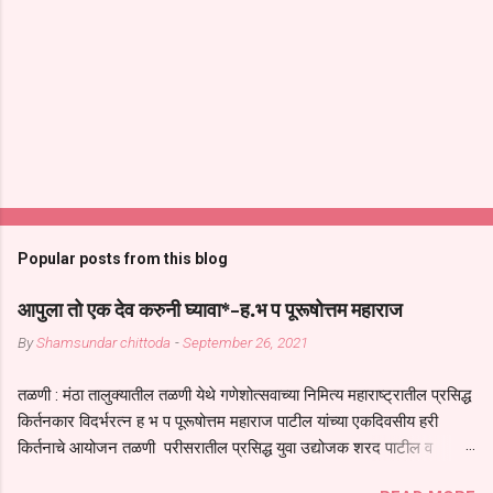
Popular posts from this blog
आपुला तो एक देव करुनी घ्यावा*-ह.भ प पूरूषोत्तम महाराज
By
Shamsundar chittoda
-
September 26, 2021
तळणी : मंठा तालुक्यातील तळणी येथे गणेशोत्सवाच्या निमित्य महाराष्ट्रातील प्रसिद्ध
किर्तनकार विदर्भरत्न ह भ प पूरूषोत्तम महाराज पाटील यांच्या एकदिवसीय हरी
किर्तनाचे आयोजन तळणी परीसरातील प्रसिद्ध युवा उद्योजक शरद पाटील व
भगवान देशमुख याच्या वतीने या किर्तनाचे आयोजन करण्यात आले होते जगदगुरु