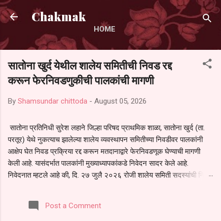
Skip to main content
Chakmak
HOME
सातोना खुर्द येथील शालेय समितीची निवड रद्द
करून फेरनिवडणुकीची पालकांची मागणी
By
Shamsundar chittoda
-
August 05, 2026
सातोना प्रतिनिधी सुरेश लहाने जिल्हा परिषद प्राथमिक शाळा, सातोना खुर्द (ता.
परतूर) येथे नुकत्याच झालेल्या शालेय व्यवस्थापन समितीच्या निवडीवर पालकांनी
आक्षेप घेत निवड प्रक्रिया रद्द करून मतदानाद्वारे फेरनिवडणूक घेण्याची मागणी
केली आहे. यासंदर्भात पालकांनी मुख्याध्यापकांकडे निवेदन सादर केले आहे.
निवेदनात म्हटले आहे की, दि. २७ जुलै २०२६ रोजी शालेय समिती सदस्यांची निवड
करण्यात आली. मात्र, बैठकीची वेळ व निवड प्रक्रियेची पुरेशी माहिती अनेक
पालकांना देण्यात आली नसल्याने मोठ्या संख्येने पालक बैठकीस उपस्थित राहू शकले
Post a Comment
नाहीत. तसेच सर्व पालकांना विश्वासात न घेता निवड प्रक्रिया पूर्ण करण्यात