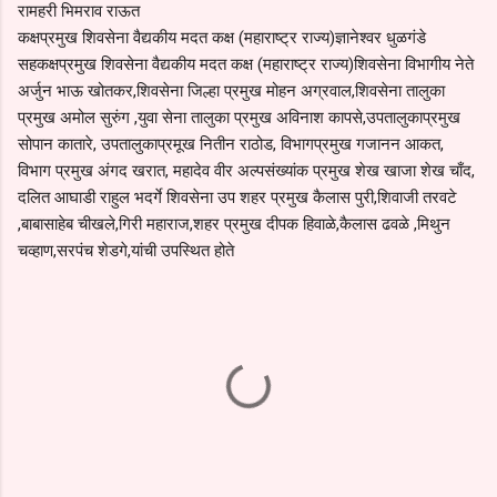
रामहरी भिमराव राऊत
कक्षप्रमुख शिवसेना वैद्यकीय मदत कक्ष (महाराष्ट्र राज्य)ज्ञानेश्वर धुळगंडे
सहकक्षप्रमुख शिवसेना वैद्यकीय मदत कक्ष (महाराष्ट्र राज्य)शिवसेना विभागीय नेते
अर्जुन भाऊ खोतकर,शिवसेना जिल्हा प्रमुख मोहन अग्रवाल,शिवसेना तालुका
प्रमुख अमोल सुरुंग ,युवा सेना तालुका प्रमुख अविनाश कापसे,उपतालुकाप्रमुख
सोपान कातारे, उपतालुकाप्रमूख नितीन राठोड, विभागप्रमुख गजानन आकत,
विभाग प्रमुख अंगद खरात, महादेव वीर अल्पसंख्यांक प्रमुख शेख खाजा शेख चाँद,
दलित आघाडी राहुल भदर्गे शिवसेना उप शहर प्रमुख कैलास पुरी,शिवाजी तरवटे
,बाबासाहेब चीखले,गिरी महाराज,शहर प्रमुख दीपक हिवाळे,कैलास ढवळे ,मिथुन
चव्हाण,सरपंच शेडगे,यांची उपस्थित होते
C
o
m
m
e